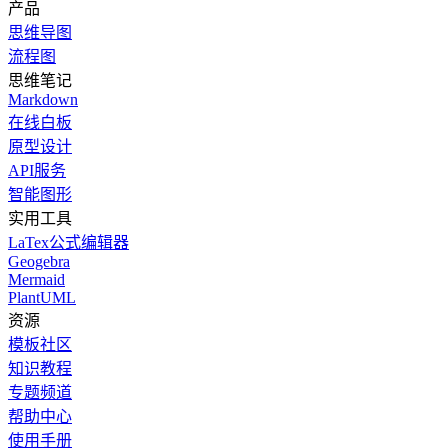
产品
思维导图
流程图
思维笔记
Markdown
在线白板
原型设计
API服务
智能图形
实用工具
LaTex公式编辑器
Geogebra
Mermaid
PlantUML
资源
模板社区
知识教程
专题频道
帮助中心
使用手册