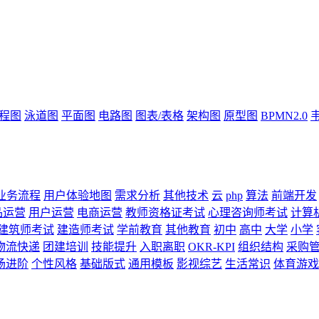
流程图
泳道图
平面图
电路图
图表/表格
架构图
原型图
BPMN2.0
业务流程
用户体验地图
需求分析
其他技术
云
php
算法
前端开发
品运营
用户运营
电商运营
教师资格证考试
心理咨询师考试
计算
建筑师考试
建造师考试
学前教育
其他教育
初中
高中
大学
小学
物流快递
团建培训
技能提升
入职离职
OKR-KPI
组织结构
采购
场进阶
个性风格
基础版式
通用模板
影视综艺
生活常识
体育游戏