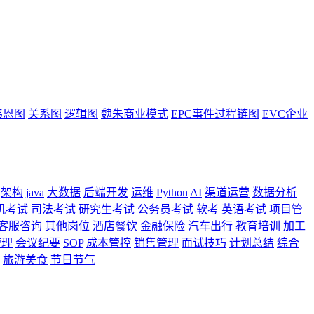
韦恩图
关系图
逻辑图
魏朱商业模式
EPC事件过程链图
EVC企业
架构
java
大数据
后端开发
运维
Python
AI
渠道运营
数据分析
机考试
司法考试
研究生考试
公务员考试
软考
英语考试
项目管
客服咨询
其他岗位
酒店餐饮
金融保险
汽车出行
教育培训
加工
管理
会议纪要
SOP
成本管控
销售管理
面试技巧
计划总结
综合
旅游美食
节日节气