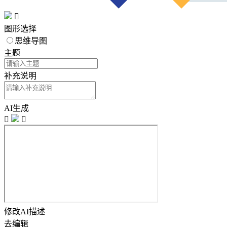

图形选择
思维导图
主题
补充说明
AI生成


修改AI描述
去编辑