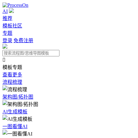
AI
推荐
模板社区
专题
登录
免费注册

模板专题
查看更多
流程梳理
架构图/拓扑图
AI生成模板
一图看懂AI