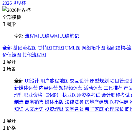
2026世界杯
全部模板

图形
全部
流程图
思维导图
思维笔记
全部
基础流程图
甘特图
ER图
UML图
网络拓扑图
组织结构-
价值链图
其他流程图

展开

场景
全部
UI设计
用户旅程地图
交互设计
原型规划
项目管理
新媒体运营
内容运营
短视频运营
活动运营
工具推荐
产
理师职业资格（PMP）
执业医师资格考试
会计职称考试
制造
商务销售
媒体出版
法律法务
房地产建筑
医疗保健
知识
人文历史
投资理财
文学名著
亲子家庭
心理成长
职

展开

价格