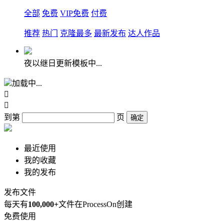
全部
免费
VIP免费
付费
推荐
热门
克隆最多
最新发布
达人作品
夜以继日更新模板中...
加载中...


到第
页
确定
最近使用
我的收藏
我的发布
发布文件
每天有
100,000+
文件在ProcessOn创建
免费使用