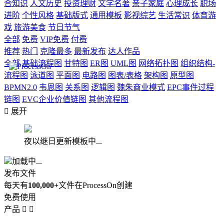
合知识
人文历史
投资理财
文学名著
亲子家庭
心理成长
职场
进阶
个性风格
基础版式
通用模板
影视综艺
生活常识
体育游
戏
旅游美食
节日节气
全部
免费
VIP免费
付费
推荐
热门
克隆最多
最新发布
达人作品
全部
基础流程图
甘特图
ER图
UML图
网络拓扑图
组织结构-
流程图
泳道图
平面图
电路图
图表/表格
架构图
原型图
BPMN2.0
韦恩图
关系图
逻辑图
魏朱商业模式
EPC事件过程
链图
EVC企业价值链图
其他流程图

展开
夜以继日更新模板中...
加载中...
发布文件
每天有
100,000+
文件在ProcessOn创建
免费使用
产品

