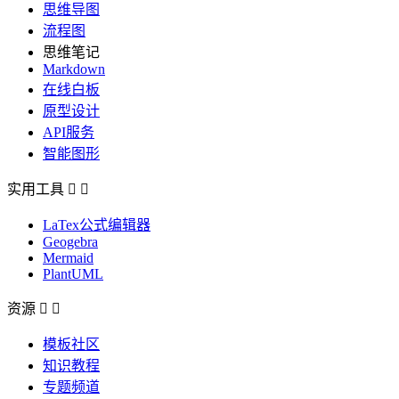
思维导图
流程图
思维笔记
Markdown
在线白板
原型设计
API服务
智能图形
实用工具


LaTex公式编辑器
Geogebra
Mermaid
PlantUML
资源


模板社区
知识教程
专题频道