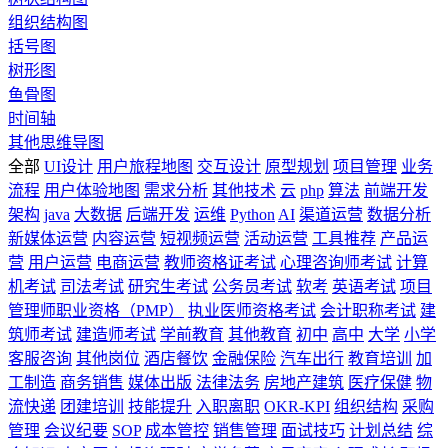
组织结构图
括号图
树形图
鱼骨图
时间轴
其他思维导图
全部
UI设计
用户旅程地图
交互设计
原型规划
项目管理
业务
流程
用户体验地图
需求分析
其他技术
云
php
算法
前端开发
架构
java
大数据
后端开发
运维
Python
AI
渠道运营
数据分析
新媒体运营
内容运营
短视频运营
活动运营
工具推荐
产品运
营
用户运营
电商运营
教师资格证考试
心理咨询师考试
计算
机考试
司法考试
研究生考试
公务员考试
软考
英语考试
项目
管理师职业资格（PMP）
执业医师资格考试
会计职称考试
建
筑师考试
建造师考试
学前教育
其他教育
初中
高中
大学
小学
客服咨询
其他岗位
酒店餐饮
金融保险
汽车出行
教育培训
加
工制造
商务销售
媒体出版
法律法务
房地产建筑
医疗保健
物
流快递
团建培训
技能提升
入职离职
OKR-KPI
组织结构
采购
管理
会议纪要
SOP
成本管控
销售管理
面试技巧
计划总结
综