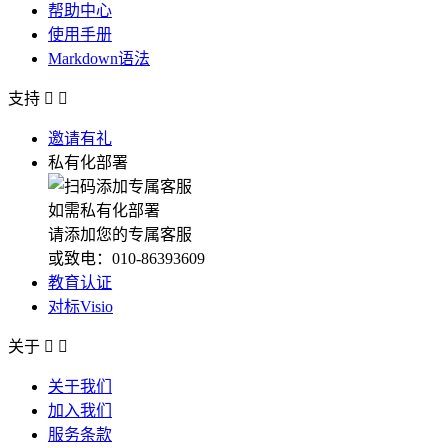
帮助中心
使用手册
Markdown语法
支持


邀请有礼
私有化部署
如需私有化部署
请添加您的专属客服
或致电：010-86393609
教育认证
对标Visio
关于


关于我们
加入我们
服务条款