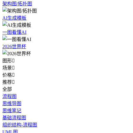
架构图/拓扑图
AI生成模板
一图看懂AI
2026世界杯
图形

场景

价格

推荐

全部
流程图
思维导图
思维笔记
基础流程图
组织结构-流程图
UML图