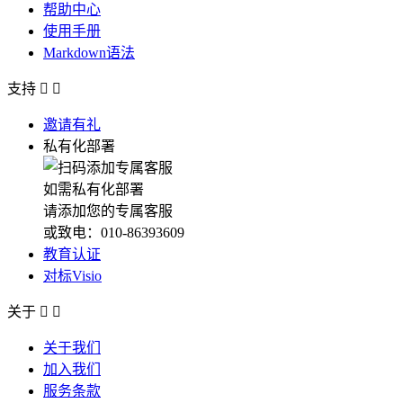
帮助中心
使用手册
Markdown语法
支持


邀请有礼
私有化部署
如需私有化部署
请添加您的专属客服
或致电：010-86393609
教育认证
对标Visio
关于


关于我们
加入我们
服务条款