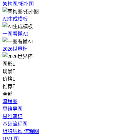
架构图/拓扑图
AI生成模板
一图看懂AI
2026世界杯
图形

场景

价格

推荐

全部
流程图
思维导图
思维笔记
基础流程图
组织结构-流程图
UML图