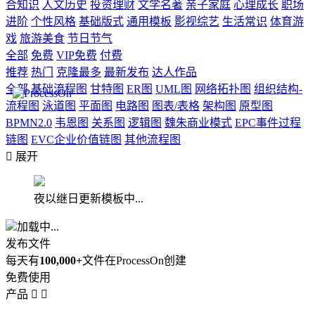
合知识
人文历史
投资理财
文学名著
亲子家庭
心理成长
职场
进阶
个性风格
基础版式
通用模板
影视综艺
生活常识
体育游
戏
旅游美食
节日节气
全部
免费
VIP免费
付费
推荐
热门
克隆最多
最新发布
达人作品
全部
基础流程图
甘特图
ER图
UML图
网络拓扑图
组织结构-
流程图
泳道图
平面图
电路图
图表/表格
架构图
原型图
BPMN2.0
韦恩图
关系图
逻辑图
魏朱商业模式
EPC事件过程
链图
EVC企业价值链图
其他流程图

展开
夜以继日更新模板中...
加载中...
发布文件
每天有
100,000+
文件在ProcessOn创建
免费使用
产品

