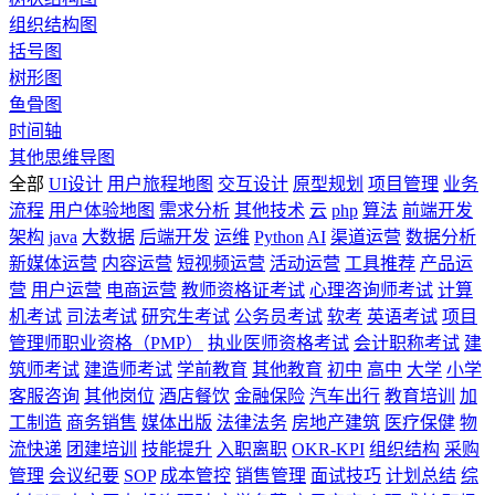
组织结构图
括号图
树形图
鱼骨图
时间轴
其他思维导图
全部
UI设计
用户旅程地图
交互设计
原型规划
项目管理
业务
流程
用户体验地图
需求分析
其他技术
云
php
算法
前端开发
架构
java
大数据
后端开发
运维
Python
AI
渠道运营
数据分析
新媒体运营
内容运营
短视频运营
活动运营
工具推荐
产品运
营
用户运营
电商运营
教师资格证考试
心理咨询师考试
计算
机考试
司法考试
研究生考试
公务员考试
软考
英语考试
项目
管理师职业资格（PMP）
执业医师资格考试
会计职称考试
建
筑师考试
建造师考试
学前教育
其他教育
初中
高中
大学
小学
客服咨询
其他岗位
酒店餐饮
金融保险
汽车出行
教育培训
加
工制造
商务销售
媒体出版
法律法务
房地产建筑
医疗保健
物
流快递
团建培训
技能提升
入职离职
OKR-KPI
组织结构
采购
管理
会议纪要
SOP
成本管控
销售管理
面试技巧
计划总结
综