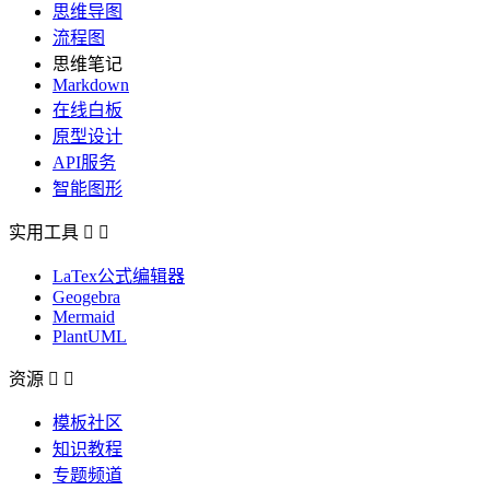
思维导图
流程图
思维笔记
Markdown
在线白板
原型设计
API服务
智能图形
实用工具


LaTex公式编辑器
Geogebra
Mermaid
PlantUML
资源


模板社区
知识教程
专题频道