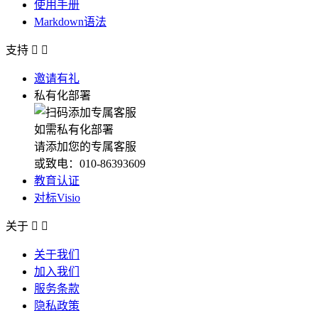
使用手册
Markdown语法
支持


邀请有礼
私有化部署
如需私有化部署
请添加您的专属客服
或致电：010-86393609
教育认证
对标Visio
关于


关于我们
加入我们
服务条款
隐私政策