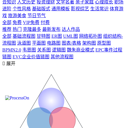
合知识
人文历史
投资理财
文学名著
亲子家庭
心理成长
职场
进阶
个性风格
基础版式
通用模板
影视综艺
生活常识
体育游
戏
旅游美食
节日节气
全部
免费
VIP免费
付费
推荐
热门
克隆最多
最新发布
达人作品
全部
基础流程图
甘特图
ER图
UML图
网络拓扑图
组织结构-
流程图
泳道图
平面图
电路图
图表/表格
架构图
原型图
BPMN2.0
韦恩图
关系图
逻辑图
魏朱商业模式
EPC事件过程
链图
EVC企业价值链图
其他流程图

展开