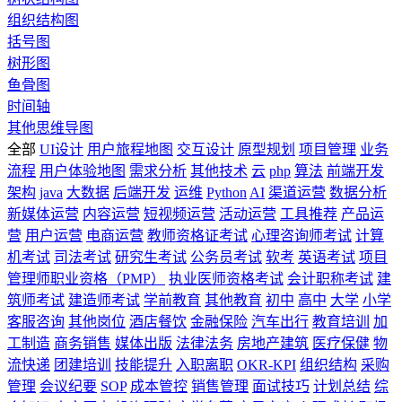
组织结构图
括号图
树形图
鱼骨图
时间轴
其他思维导图
全部
UI设计
用户旅程地图
交互设计
原型规划
项目管理
业务
流程
用户体验地图
需求分析
其他技术
云
php
算法
前端开发
架构
java
大数据
后端开发
运维
Python
AI
渠道运营
数据分析
新媒体运营
内容运营
短视频运营
活动运营
工具推荐
产品运
营
用户运营
电商运营
教师资格证考试
心理咨询师考试
计算
机考试
司法考试
研究生考试
公务员考试
软考
英语考试
项目
管理师职业资格（PMP）
执业医师资格考试
会计职称考试
建
筑师考试
建造师考试
学前教育
其他教育
初中
高中
大学
小学
客服咨询
其他岗位
酒店餐饮
金融保险
汽车出行
教育培训
加
工制造
商务销售
媒体出版
法律法务
房地产建筑
医疗保健
物
流快递
团建培训
技能提升
入职离职
OKR-KPI
组织结构
采购
管理
会议纪要
SOP
成本管控
销售管理
面试技巧
计划总结
综