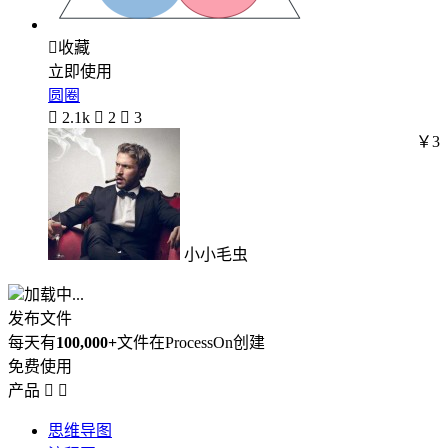

收藏
立即使用
圆圈

2.1k

2

3
￥3
小小毛虫
加载中...
发布文件
每天有
100,000+
文件在ProcessOn创建
免费使用
产品


思维导图