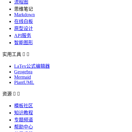
流程图
思维笔记
Markdown
在线白板
原型设计
API服务
智能图形
实用工具


LaTex公式编辑器
Geogebra
Mermaid
PlantUML
资源


模板社区
知识教程
专题频道
帮助中心