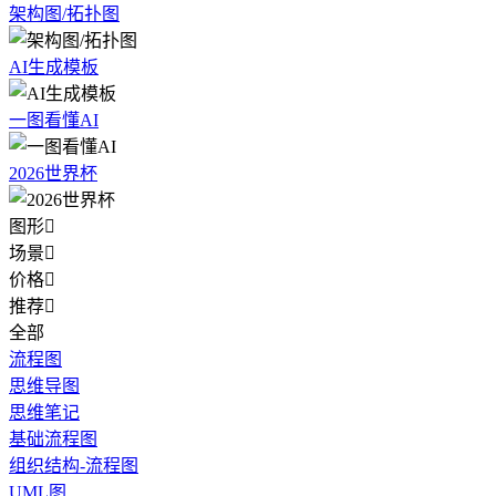
架构图/拓扑图
AI生成模板
一图看懂AI
2026世界杯
图形

场景

价格

推荐

全部
流程图
思维导图
思维笔记
基础流程图
组织结构-流程图
UML图