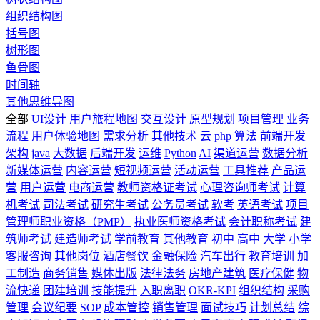
组织结构图
括号图
树形图
鱼骨图
时间轴
其他思维导图
全部
UI设计
用户旅程地图
交互设计
原型规划
项目管理
业务
流程
用户体验地图
需求分析
其他技术
云
php
算法
前端开发
架构
java
大数据
后端开发
运维
Python
AI
渠道运营
数据分析
新媒体运营
内容运营
短视频运营
活动运营
工具推荐
产品运
营
用户运营
电商运营
教师资格证考试
心理咨询师考试
计算
机考试
司法考试
研究生考试
公务员考试
软考
英语考试
项目
管理师职业资格（PMP）
执业医师资格考试
会计职称考试
建
筑师考试
建造师考试
学前教育
其他教育
初中
高中
大学
小学
客服咨询
其他岗位
酒店餐饮
金融保险
汽车出行
教育培训
加
工制造
商务销售
媒体出版
法律法务
房地产建筑
医疗保健
物
流快递
团建培训
技能提升
入职离职
OKR-KPI
组织结构
采购
管理
会议纪要
SOP
成本管控
销售管理
面试技巧
计划总结
综