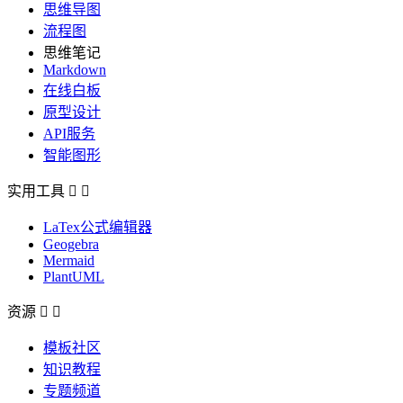
思维导图
流程图
思维笔记
Markdown
在线白板
原型设计
API服务
智能图形
实用工具


LaTex公式编辑器
Geogebra
Mermaid
PlantUML
资源


模板社区
知识教程
专题频道