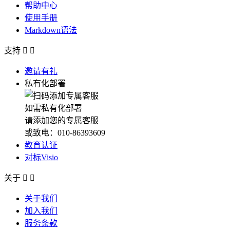
帮助中心
使用手册
Markdown语法
支持


邀请有礼
私有化部署
如需私有化部署
请添加您的专属客服
或致电：010-86393609
教育认证
对标Visio
关于


关于我们
加入我们
服务条款