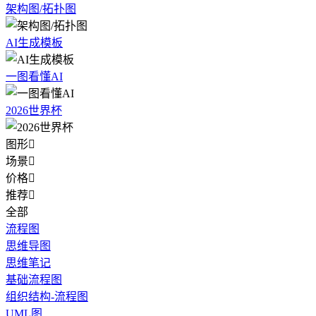
架构图/拓扑图
AI生成模板
一图看懂AI
2026世界杯
图形

场景

价格

推荐

全部
流程图
思维导图
思维笔记
基础流程图
组织结构-流程图
UML图