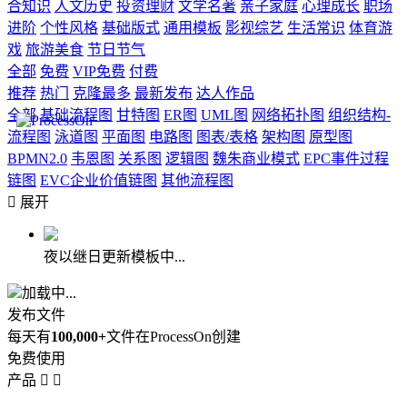
合知识
人文历史
投资理财
文学名著
亲子家庭
心理成长
职场
进阶
个性风格
基础版式
通用模板
影视综艺
生活常识
体育游
戏
旅游美食
节日节气
全部
免费
VIP免费
付费
推荐
热门
克隆最多
最新发布
达人作品
全部
基础流程图
甘特图
ER图
UML图
网络拓扑图
组织结构-
流程图
泳道图
平面图
电路图
图表/表格
架构图
原型图
BPMN2.0
韦恩图
关系图
逻辑图
魏朱商业模式
EPC事件过程
链图
EVC企业价值链图
其他流程图

展开
夜以继日更新模板中...
加载中...
发布文件
每天有
100,000+
文件在ProcessOn创建
免费使用
产品

