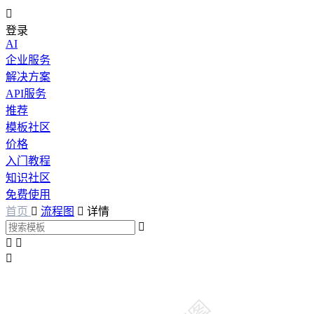

登录
AI
企业服务
解决方案
API服务
推荐
模板社区
价格
入门教程
知识社区
免费使用
首页

流程图

详情



