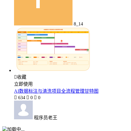
8_14

收藏
立即使用
AI数据标注与清洗项目全流程管理甘特图

634

0

0
程序员老王
加载中...