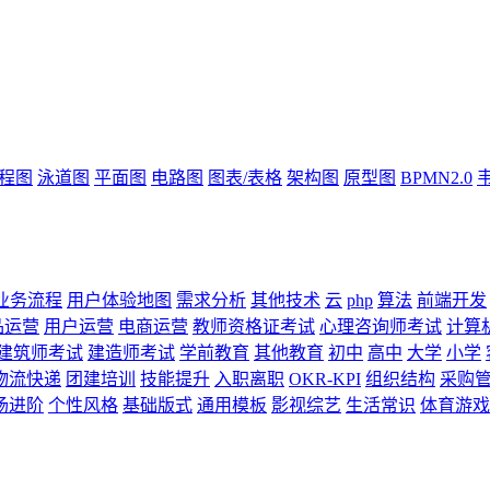
流程图
泳道图
平面图
电路图
图表/表格
架构图
原型图
BPMN2.0
业务流程
用户体验地图
需求分析
其他技术
云
php
算法
前端开发
品运营
用户运营
电商运营
教师资格证考试
心理咨询师考试
计算
建筑师考试
建造师考试
学前教育
其他教育
初中
高中
大学
小学
物流快递
团建培训
技能提升
入职离职
OKR-KPI
组织结构
采购
场进阶
个性风格
基础版式
通用模板
影视综艺
生活常识
体育游戏