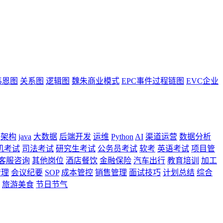
韦恩图
关系图
逻辑图
魏朱商业模式
EPC事件过程链图
EVC企业
架构
java
大数据
后端开发
运维
Python
AI
渠道运营
数据分析
机考试
司法考试
研究生考试
公务员考试
软考
英语考试
项目管
客服咨询
其他岗位
酒店餐饮
金融保险
汽车出行
教育培训
加工
管理
会议纪要
SOP
成本管控
销售管理
面试技巧
计划总结
综合
旅游美食
节日节气