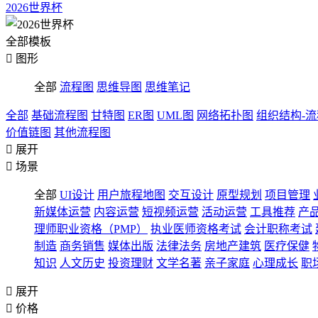
2026世界杯
全部模板

图形
全部
流程图
思维导图
思维笔记
全部
基础流程图
甘特图
ER图
UML图
网络拓扑图
组织结构-
价值链图
其他流程图

展开

场景
全部
UI设计
用户旅程地图
交互设计
原型规划
项目管理
新媒体运营
内容运营
短视频运营
活动运营
工具推荐
产
理师职业资格（PMP）
执业医师资格考试
会计职称考试
制造
商务销售
媒体出版
法律法务
房地产建筑
医疗保健
知识
人文历史
投资理财
文学名著
亲子家庭
心理成长
职

展开

价格