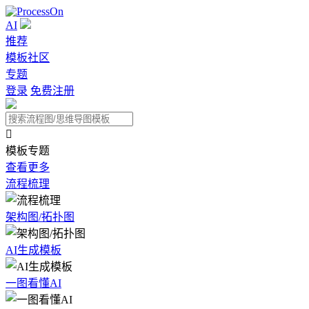
AI
推荐
模板社区
专题
登录
免费注册

模板专题
查看更多
流程梳理
架构图/拓扑图
AI生成模板
一图看懂AI