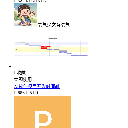

32.5k

213

5
氧气少女有氧气

收藏
立即使用
AI软件项目开发时间轴

886

5

0