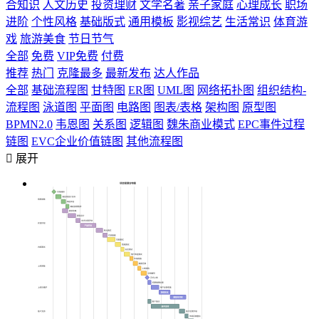
合知识
人文历史
投资理财
文学名著
亲子家庭
心理成长
职场
进阶
个性风格
基础版式
通用模板
影视综艺
生活常识
体育游
戏
旅游美食
节日节气
全部
免费
VIP免费
付费
推荐
热门
克隆最多
最新发布
达人作品
全部
基础流程图
甘特图
ER图
UML图
网络拓扑图
组织结构-
流程图
泳道图
平面图
电路图
图表/表格
架构图
原型图
BPMN2.0
韦恩图
关系图
逻辑图
魏朱商业模式
EPC事件过程
链图
EVC企业价值链图
其他流程图

展开