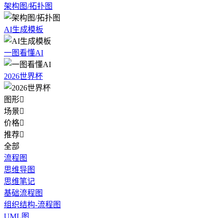
架构图/拓扑图
AI生成模板
一图看懂AI
2026世界杯
图形

场景

价格

推荐

全部
流程图
思维导图
思维笔记
基础流程图
组织结构-流程图
UML图