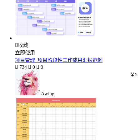

收藏
立即使用
项目管理_项目阶段性工作成果汇报范例

734

0

0
￥5
Awing