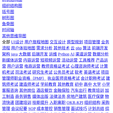
组织结构图
括号图
树形图
鱼骨图
时间轴
其他思维导图
全部
UI设计
用户旅程地图
交互设计
原型规划
项目管理
业务
流程
用户体验地图
需求分析
其他技术
云
php
算法
前端开发
架构
java
大数据
后端开发
运维
Python
AI
渠道运营
数据分析
新媒体运营
内容运营
短视频运营
活动运营
工具推荐
产品运
营
用户运营
电商运营
教师资格证考试
心理咨询师考试
计算
机考试
司法考试
研究生考试
公务员考试
软考
英语考试
项目
管理师职业资格（PMP）
执业医师资格考试
会计职称考试
建
筑师考试
建造师考试
学前教育
其他教育
初中
高中
大学
小学
客服咨询
其他岗位
酒店餐饮
金融保险
汽车出行
教育培训
加
工制造
商务销售
媒体出版
法律法务
房地产建筑
医疗保健
物
流快递
团建培训
技能提升
入职离职
OKR-KPI
组织结构
采购
管理
会议纪要
SOP
成本管控
销售管理
面试技巧
计划总结
综