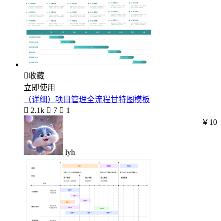

收藏
立即使用
（详细）项目管理全流程甘特图模板

2.1k

7

1
￥10
lyh