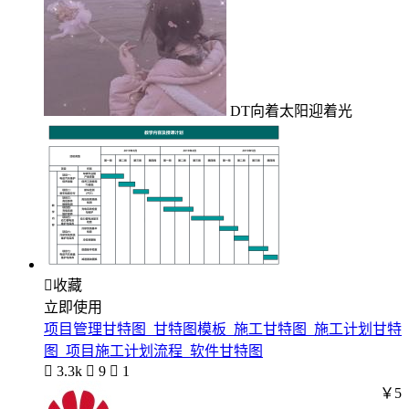
DT向着太阳迎着光

收藏
立即使用
项目管理甘特图_甘特图模板_施工甘特图_施工计划甘特
图_项目施工计划流程_软件甘特图

3.3k

9

1
￥5