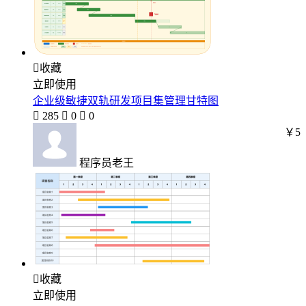

收藏
立即使用
企业级敏捷双轨研发项目集管理甘特图

285

0

0
￥5
程序员老王

收藏
立即使用