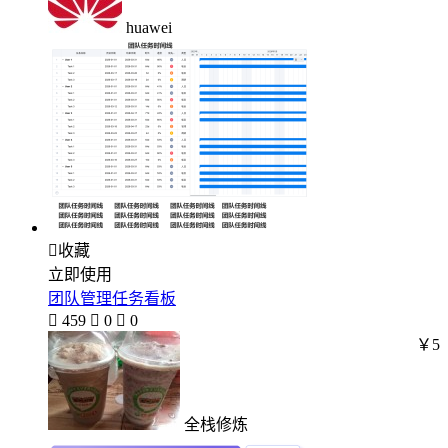
huawei

收藏
立即使用
团队管理任务看板

459

0

0
￥5
全栈修炼