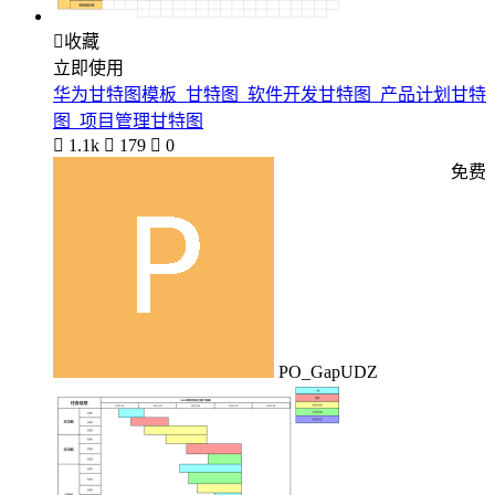

收藏
立即使用
华为甘特图模板_甘特图_软件开发甘特图_产品计划甘特
图_项目管理甘特图

1.1k

179

0
免费
PO_GapUDZ