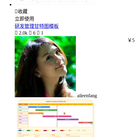

收藏
立即使用
研发管理甘特图模板

2.0k

6

1
￥5
aileenfang