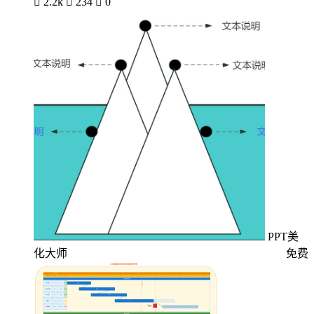

2.2k

234

0
PPT美
化大师
免费