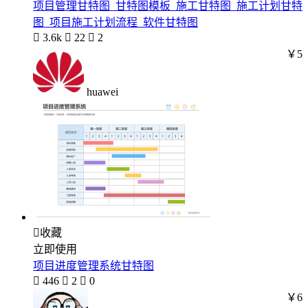
项目管理甘特图_甘特图模板_施工甘特图_施工计划甘特
图_项目施工计划流程_软件甘特图

3.6k

22

2
￥5
huawei

收藏
立即使用
项目进度管理系统甘特图

446

2

0
￥6