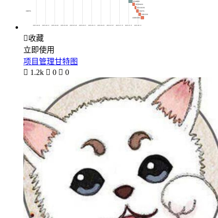

收藏
立即使用
项目管理甘特图

1.2k

0

0