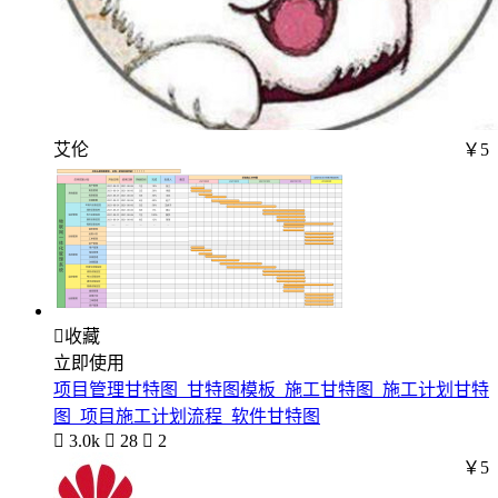
艾伦
￥5

收藏
立即使用
项目管理甘特图_甘特图模板_施工甘特图_施工计划甘特
图_项目施工计划流程_软件甘特图

3.0k

28

2
￥5