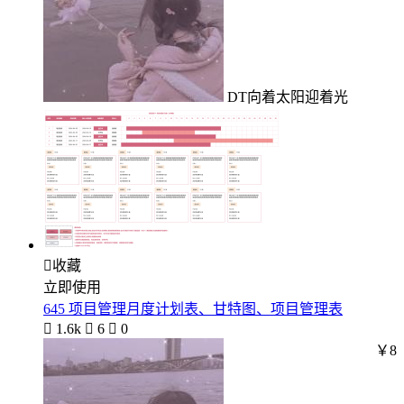
DT向着太阳迎着光

收藏
立即使用
645 项目管理月度计划表、甘特图、项目管理表

1.6k

6

0
￥8