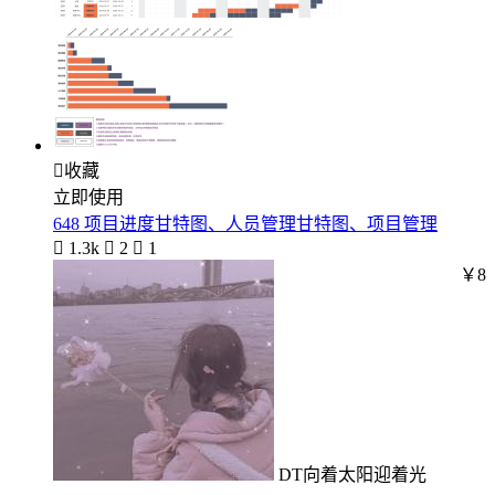

收藏
立即使用
648 项目进度甘特图、人员管理甘特图、项目管理

1.3k

2

1
￥8
DT向着太阳迎着光