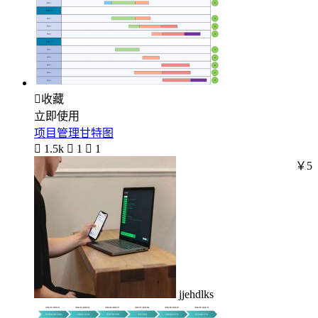

收藏
立即使用
项目管理甘特图

1.5k

1

1
￥5
jjehdlks