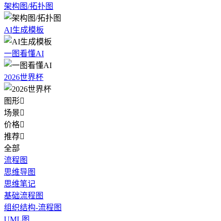
架构图/拓扑图
AI生成模板
一图看懂AI
2026世界杯
图形

场景

价格

推荐

全部
流程图
思维导图
思维笔记
基础流程图
组织结构-流程图
UML图