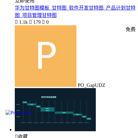
立即使用
华为甘特图模板_甘特图_软件开发甘特图_产品计划甘特
图_项目管理甘特图

1.1k

179

0
免费
PO_GapUDZ

收藏