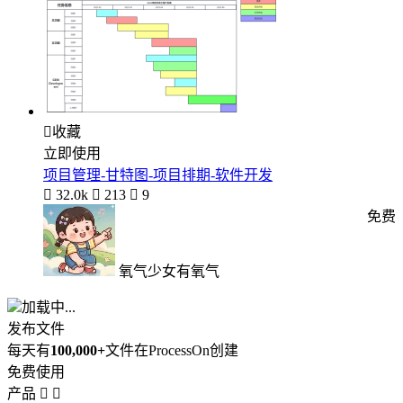

收藏
立即使用
项目管理-甘特图-项目排期-软件开发

32.0k

213

9
免费
氧气少女有氧气
加载中...
发布文件
每天有
100,000+
文件在ProcessOn创建
免费使用
产品

