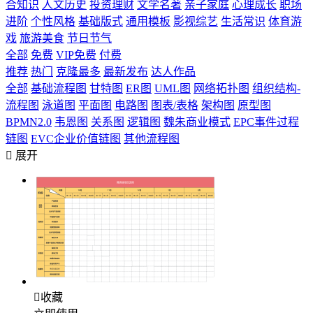
合知识
人文历史
投资理财
文学名著
亲子家庭
心理成长
职场
进阶
个性风格
基础版式
通用模板
影视综艺
生活常识
体育游
戏
旅游美食
节日节气
全部
免费
VIP免费
付费
推荐
热门
克隆最多
最新发布
达人作品
全部
基础流程图
甘特图
ER图
UML图
网络拓扑图
组织结构-
流程图
泳道图
平面图
电路图
图表/表格
架构图
原型图
BPMN2.0
韦恩图
关系图
逻辑图
魏朱商业模式
EPC事件过程
链图
EVC企业价值链图
其他流程图

展开

收藏