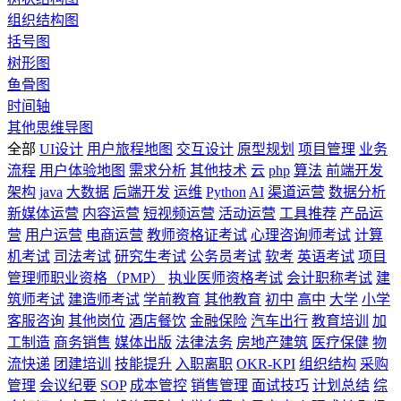
组织结构图
括号图
树形图
鱼骨图
时间轴
其他思维导图
全部
UI设计
用户旅程地图
交互设计
原型规划
项目管理
业务
流程
用户体验地图
需求分析
其他技术
云
php
算法
前端开发
架构
java
大数据
后端开发
运维
Python
AI
渠道运营
数据分析
新媒体运营
内容运营
短视频运营
活动运营
工具推荐
产品运
营
用户运营
电商运营
教师资格证考试
心理咨询师考试
计算
机考试
司法考试
研究生考试
公务员考试
软考
英语考试
项目
管理师职业资格（PMP）
执业医师资格考试
会计职称考试
建
筑师考试
建造师考试
学前教育
其他教育
初中
高中
大学
小学
客服咨询
其他岗位
酒店餐饮
金融保险
汽车出行
教育培训
加
工制造
商务销售
媒体出版
法律法务
房地产建筑
医疗保健
物
流快递
团建培训
技能提升
入职离职
OKR-KPI
组织结构
采购
管理
会议纪要
SOP
成本管控
销售管理
面试技巧
计划总结
综