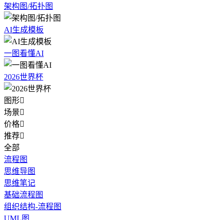
架构图/拓扑图
AI生成模板
一图看懂AI
2026世界杯
图形

场景

价格

推荐

全部
流程图
思维导图
思维笔记
基础流程图
组织结构-流程图
UML图