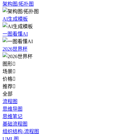
架构图/拓扑图
AI生成模板
一图看懂AI
2026世界杯
图形

场景

价格

推荐

全部
流程图
思维导图
思维笔记
基础流程图
组织结构-流程图
UML图