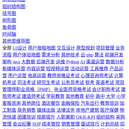
组织结构图
括号图
树形图
鱼骨图
时间轴
其他思维导图
全部
UI设计
用户旅程地图
交互设计
原型规划
项目管理
业务
流程
用户体验地图
需求分析
其他技术
云
php
算法
前端开发
架构
java
大数据
后端开发
运维
Python
AI
渠道运营
数据分析
新媒体运营
内容运营
短视频运营
活动运营
工具推荐
产品运
营
用户运营
电商运营
教师资格证考试
心理咨询师考试
计算
机考试
司法考试
研究生考试
公务员考试
软考
英语考试
项目
管理师职业资格（PMP）
执业医师资格考试
会计职称考试
建
筑师考试
建造师考试
学前教育
其他教育
初中
高中
大学
小学
客服咨询
其他岗位
酒店餐饮
金融保险
汽车出行
教育培训
加
工制造
商务销售
媒体出版
法律法务
房地产建筑
医疗保健
物
流快递
团建培训
技能提升
入职离职
OKR-KPI
组织结构
采购
管理
会议纪要
SOP
成本管控
销售管理
面试技巧
计划总结
综