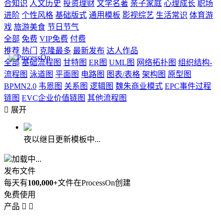
合知识
人文历史
投资理财
文学名著
亲子家庭
心理成长
职场
进阶
个性风格
基础版式
通用模板
影视综艺
生活常识
体育游
戏
旅游美食
节日节气
全部
免费
VIP免费
付费
推荐
热门
克隆最多
最新发布
达人作品
全部
基础流程图
甘特图
ER图
UML图
网络拓扑图
组织结构-
流程图
泳道图
平面图
电路图
图表/表格
架构图
原型图
BPMN2.0
韦恩图
关系图
逻辑图
魏朱商业模式
EPC事件过程
链图
EVC企业价值链图
其他流程图

展开
夜以继日更新模板中...
加载中...
发布文件
每天有
100,000+
文件在ProcessOn创建
免费使用
产品

