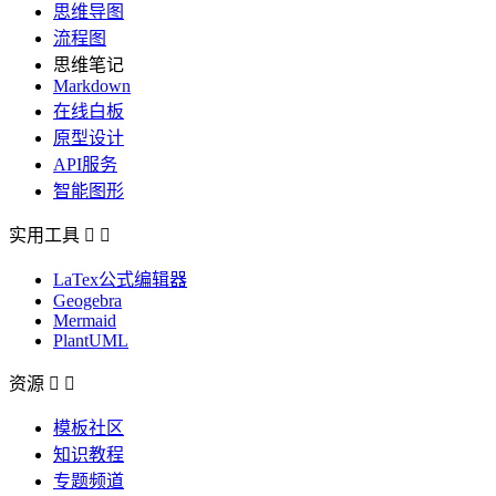
思维导图
流程图
思维笔记
Markdown
在线白板
原型设计
API服务
智能图形
实用工具


LaTex公式编辑器
Geogebra
Mermaid
PlantUML
资源


模板社区
知识教程
专题频道