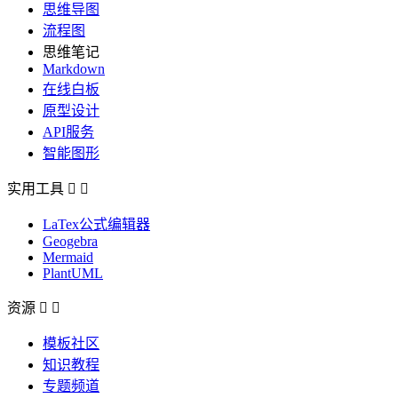
思维导图
流程图
思维笔记
Markdown
在线白板
原型设计
API服务
智能图形
实用工具


LaTex公式编辑器
Geogebra
Mermaid
PlantUML
资源


模板社区
知识教程
专题频道