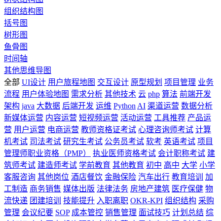
组织结构图
括号图
树形图
鱼骨图
时间轴
其他思维导图
全部
UI设计
用户旅程地图
交互设计
原型规划
项目管理
业务
流程
用户体验地图
需求分析
其他技术
云
php
算法
前端开发
架构
java
大数据
后端开发
运维
Python
AI
渠道运营
数据分析
新媒体运营
内容运营
短视频运营
活动运营
工具推荐
产品运
营
用户运营
电商运营
教师资格证考试
心理咨询师考试
计算
机考试
司法考试
研究生考试
公务员考试
软考
英语考试
项目
管理师职业资格（PMP）
执业医师资格考试
会计职称考试
建
筑师考试
建造师考试
学前教育
其他教育
初中
高中
大学
小学
客服咨询
其他岗位
酒店餐饮
金融保险
汽车出行
教育培训
加
工制造
商务销售
媒体出版
法律法务
房地产建筑
医疗保健
物
流快递
团建培训
技能提升
入职离职
OKR-KPI
组织结构
采购
管理
会议纪要
SOP
成本管控
销售管理
面试技巧
计划总结
综