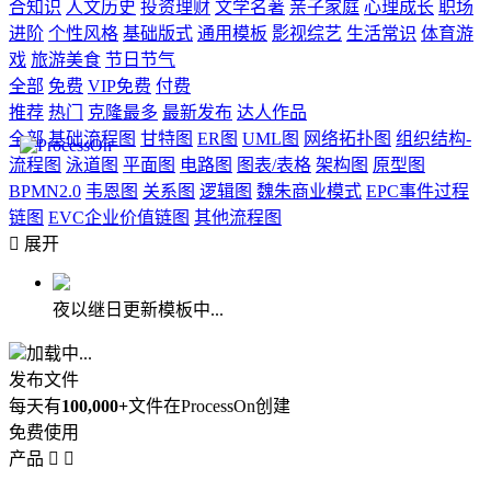
合知识
人文历史
投资理财
文学名著
亲子家庭
心理成长
职场
进阶
个性风格
基础版式
通用模板
影视综艺
生活常识
体育游
戏
旅游美食
节日节气
全部
免费
VIP免费
付费
推荐
热门
克隆最多
最新发布
达人作品
全部
基础流程图
甘特图
ER图
UML图
网络拓扑图
组织结构-
流程图
泳道图
平面图
电路图
图表/表格
架构图
原型图
BPMN2.0
韦恩图
关系图
逻辑图
魏朱商业模式
EPC事件过程
链图
EVC企业价值链图
其他流程图

展开
夜以继日更新模板中...
加载中...
发布文件
每天有
100,000+
文件在ProcessOn创建
免费使用
产品

