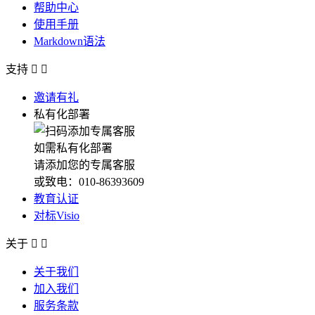
帮助中心
使用手册
Markdown语法
支持


邀请有礼
私有化部署
如需私有化部署
请添加您的专属客服
或致电：010-86393609
教育认证
对标Visio
关于


关于我们
加入我们
服务条款