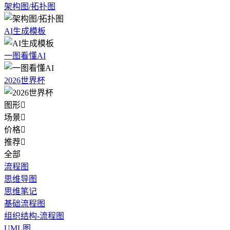
架构图/拓扑图
AI生成模板
一图看懂AI
2026世界杯
图形

场景

价格

推荐

全部
流程图
思维导图
思维笔记
基础流程图
组织结构-流程图
UML图