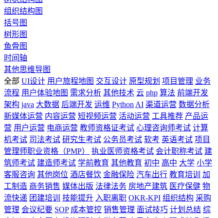
组织结构图
括号图
树形图
鱼骨图
时间轴
其他思维导图
全部
UI设计
用户旅程地图
交互设计
原型规划
项目管理
业务
流程
用户体验地图
需求分析
其他技术
云
php
算法
前端开发
架构
java
大数据
后端开发
运维
Python
AI
渠道运营
数据分析
新媒体运营
内容运营
短视频运营
活动运营
工具推荐
产品运
营
用户运营
电商运营
教师资格证考试
心理咨询师考试
计算
机考试
司法考试
研究生考试
公务员考试
软考
英语考试
项目
管理师职业资格（PMP）
执业医师资格考试
会计职称考试
建
筑师考试
建造师考试
学前教育
其他教育
初中
高中
大学
小学
客服咨询
其他岗位
酒店餐饮
金融保险
汽车出行
教育培训
加
工制造
商务销售
媒体出版
法律法务
房地产建筑
医疗保健
物
流快递
团建培训
技能提升
入职离职
OKR-KPI
组织结构
采购
管理
会议纪要
SOP
成本管控
销售管理
面试技巧
计划总结
综