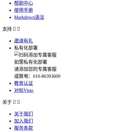
帮助中心
使用手册
Markdown语法
支持


邀请有礼
私有化部署
如需私有化部署
请添加您的专属客服
或致电：010-86393609
教育认证
对标Visio
关于


关于我们
加入我们
服务条款