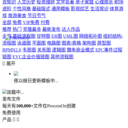
合知识
人文历史
投资理财
文学名著
亲子家庭
心理成长
职场
进阶
个性风格
基础版式
通用模板
影视综艺
生活常识
体育游
戏
旅游美食
节日节气
全部
免费
VIP免费
付费
推荐
热门
克隆最多
最新发布
达人作品
全部
基础流程图
甘特图
ER图
UML图
网络拓扑图
组织结构-
流程图
泳道图
平面图
电路图
图表/表格
架构图
原型图
BPMN2.0
韦恩图
关系图
逻辑图
魏朱商业模式
EPC事件过程
链图
EVC企业价值链图
其他流程图

展开
夜以继日更新模板中...
加载中...
发布文件
每天有
100,000+
文件在ProcessOn创建
免费使用
产品

