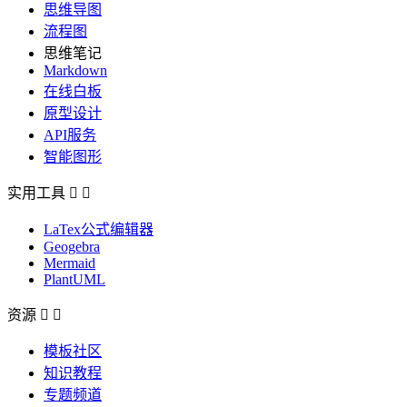
思维导图
流程图
思维笔记
Markdown
在线白板
原型设计
API服务
智能图形
实用工具


LaTex公式编辑器
Geogebra
Mermaid
PlantUML
资源


模板社区
知识教程
专题频道