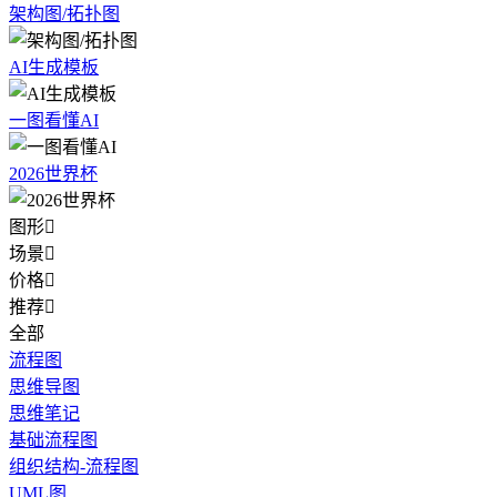
架构图/拓扑图
AI生成模板
一图看懂AI
2026世界杯
图形

场景

价格

推荐

全部
流程图
思维导图
思维笔记
基础流程图
组织结构-流程图
UML图