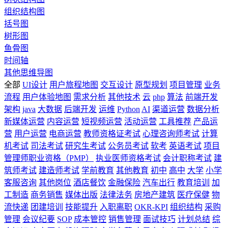
组织结构图
括号图
树形图
鱼骨图
时间轴
其他思维导图
全部
UI设计
用户旅程地图
交互设计
原型规划
项目管理
业务
流程
用户体验地图
需求分析
其他技术
云
php
算法
前端开发
架构
java
大数据
后端开发
运维
Python
AI
渠道运营
数据分析
新媒体运营
内容运营
短视频运营
活动运营
工具推荐
产品运
营
用户运营
电商运营
教师资格证考试
心理咨询师考试
计算
机考试
司法考试
研究生考试
公务员考试
软考
英语考试
项目
管理师职业资格（PMP）
执业医师资格考试
会计职称考试
建
筑师考试
建造师考试
学前教育
其他教育
初中
高中
大学
小学
客服咨询
其他岗位
酒店餐饮
金融保险
汽车出行
教育培训
加
工制造
商务销售
媒体出版
法律法务
房地产建筑
医疗保健
物
流快递
团建培训
技能提升
入职离职
OKR-KPI
组织结构
采购
管理
会议纪要
SOP
成本管控
销售管理
面试技巧
计划总结
综