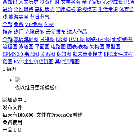
合知识
人文历史
投资理财
文学名著
亲子家庭
心理成长
职场
进阶
个性风格
基础版式
通用模板
影视综艺
生活常识
体育游
戏
旅游美食
节日节气
全部
免费
VIP免费
付费
推荐
热门
克隆最多
最新发布
达人作品
全部
基础流程图
甘特图
ER图
UML图
网络拓扑图
组织结构-
流程图
泳道图
平面图
电路图
图表/表格
架构图
原型图
BPMN2.0
韦恩图
关系图
逻辑图
魏朱商业模式
EPC事件过程
链图
EVC企业价值链图
其他流程图

展开
夜以继日更新模板中...
加载中...
发布文件
每天有
100,000+
文件在ProcessOn创建
免费使用
产品

