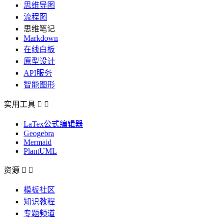
思维导图
流程图
思维笔记
Markdown
在线白板
原型设计
API服务
智能图形
实用工具


LaTex公式编辑器
Geogebra
Mermaid
PlantUML
资源


模板社区
知识教程
专题频道