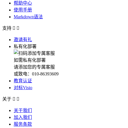
帮助中心
使用手册
Markdown语法
支持


邀请有礼
私有化部署
如需私有化部署
请添加您的专属客服
或致电：010-86393609
教育认证
对标Visio
关于


关于我们
加入我们
服务条款