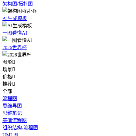
架构图/拓扑图
AI生成模板
一图看懂AI
2026世界杯
图形

场景

价格

推荐

全部
流程图
思维导图
思维笔记
基础流程图
组织结构-流程图
UML图