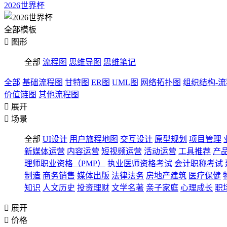
2026世界杯
全部模板

图形
全部
流程图
思维导图
思维笔记
全部
基础流程图
甘特图
ER图
UML图
网络拓扑图
组织结构-
价值链图
其他流程图

展开

场景
全部
UI设计
用户旅程地图
交互设计
原型规划
项目管理
新媒体运营
内容运营
短视频运营
活动运营
工具推荐
产
理师职业资格（PMP）
执业医师资格考试
会计职称考试
制造
商务销售
媒体出版
法律法务
房地产建筑
医疗保健
知识
人文历史
投资理财
文学名著
亲子家庭
心理成长
职

展开

价格