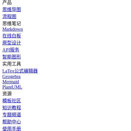
产品
思维导图
流程图
思维笔记
Markdown
在线白板
原型设计
API服务
智能图形
实用工具
LaTex公式编辑器
Geogebra
Mermaid
PlantUML
资源
模板社区
知识教程
专题频道
帮助中心
使用手册