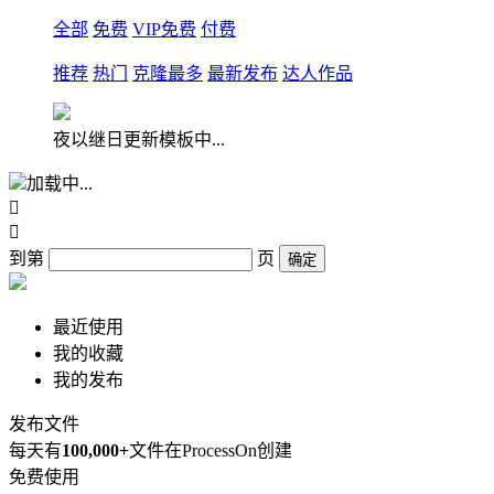
全部
免费
VIP免费
付费
推荐
热门
克隆最多
最新发布
达人作品
夜以继日更新模板中...
加载中...


到第
页
确定
最近使用
我的收藏
我的发布
发布文件
每天有
100,000+
文件在ProcessOn创建
免费使用