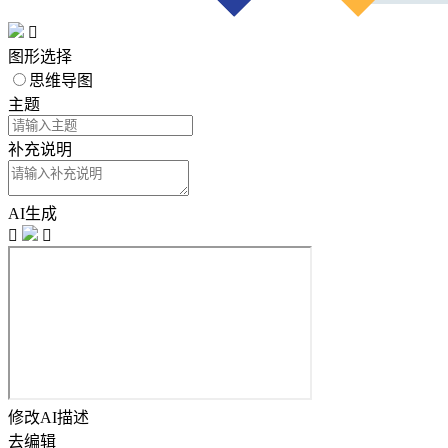

图形选择
思维导图
主题
补充说明
AI生成


修改AI描述
去编辑