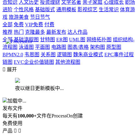
合知识
人文历史
投资理财
文学名著
亲子家庭
心理成长
职场
进阶
个性风格
基础版式
通用模板
影视综艺
生活常识
体育游
戏
旅游美食
节日节气
全部
免费
VIP免费
付费
推荐
热门
克隆最多
最新发布
达人作品
全部
基础流程图
甘特图
ER图
UML图
网络拓扑图
组织结构-
流程图
泳道图
平面图
电路图
图表/表格
架构图
原型图
BPMN2.0
韦恩图
关系图
逻辑图
魏朱商业模式
EPC事件过程
链图
EVC企业价值链图
其他流程图

展开
夜以继日更新模板中...
加载中...
发布文件
每天有
100,000+
文件在ProcessOn创建
免费使用
产品

