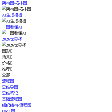
架构图/拓扑图
AI生成模板
一图看懂AI
2026世界杯
图形

场景

价格

推荐

全部
流程图
思维导图
思维笔记
基础流程图
组织结构-流程图
UML图