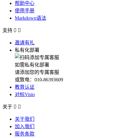
帮助中心
使用手册
Markdown语法
支持


邀请有礼
私有化部署
如需私有化部署
请添加您的专属客服
或致电：010-86393609
教育认证
对标Visio
关于


关于我们
加入我们
服务条款