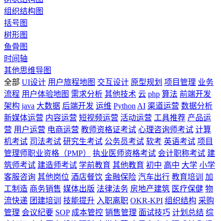
组织结构图
括号图
树形图
鱼骨图
时间轴
其他思维导图
全部
UI设计
用户旅程地图
交互设计
原型规划
项目管理
业务
流程
用户体验地图
需求分析
其他技术
云
php
算法
前端开发
架构
java
大数据
后端开发
运维
Python
AI
渠道运营
数据分析
新媒体运营
内容运营
短视频运营
活动运营
工具推荐
产品运
营
用户运营
电商运营
教师资格证考试
心理咨询师考试
计算
机考试
司法考试
研究生考试
公务员考试
软考
英语考试
项目
管理师职业资格（PMP）
执业医师资格考试
会计职称考试
建
筑师考试
建造师考试
学前教育
其他教育
初中
高中
大学
小学
客服咨询
其他岗位
酒店餐饮
金融保险
汽车出行
教育培训
加
工制造
商务销售
媒体出版
法律法务
房地产建筑
医疗保健
物
流快递
团建培训
技能提升
入职离职
OKR-KPI
组织结构
采购
管理
会议纪要
SOP
成本管控
销售管理
面试技巧
计划总结
综