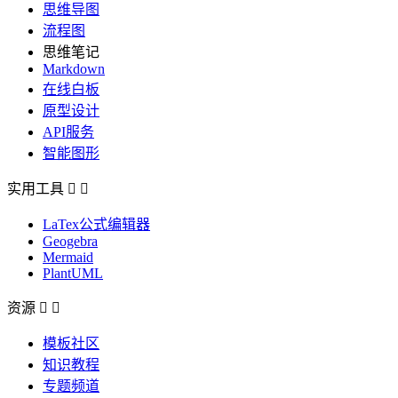
思维导图
流程图
思维笔记
Markdown
在线白板
原型设计
API服务
智能图形
实用工具


LaTex公式编辑器
Geogebra
Mermaid
PlantUML
资源


模板社区
知识教程
专题频道