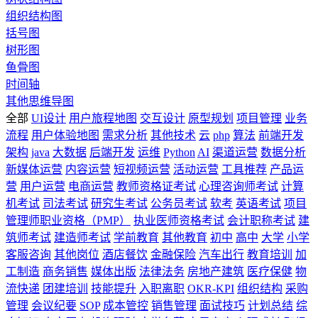
组织结构图
括号图
树形图
鱼骨图
时间轴
其他思维导图
全部
UI设计
用户旅程地图
交互设计
原型规划
项目管理
业务
流程
用户体验地图
需求分析
其他技术
云
php
算法
前端开发
架构
java
大数据
后端开发
运维
Python
AI
渠道运营
数据分析
新媒体运营
内容运营
短视频运营
活动运营
工具推荐
产品运
营
用户运营
电商运营
教师资格证考试
心理咨询师考试
计算
机考试
司法考试
研究生考试
公务员考试
软考
英语考试
项目
管理师职业资格（PMP）
执业医师资格考试
会计职称考试
建
筑师考试
建造师考试
学前教育
其他教育
初中
高中
大学
小学
客服咨询
其他岗位
酒店餐饮
金融保险
汽车出行
教育培训
加
工制造
商务销售
媒体出版
法律法务
房地产建筑
医疗保健
物
流快递
团建培训
技能提升
入职离职
OKR-KPI
组织结构
采购
管理
会议纪要
SOP
成本管控
销售管理
面试技巧
计划总结
综