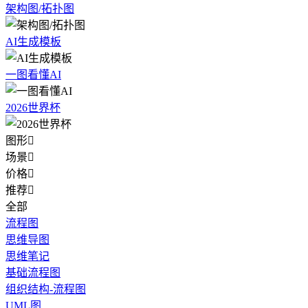
架构图/拓扑图
AI生成模板
一图看懂AI
2026世界杯
图形

场景

价格

推荐

全部
流程图
思维导图
思维笔记
基础流程图
组织结构-流程图
UML图