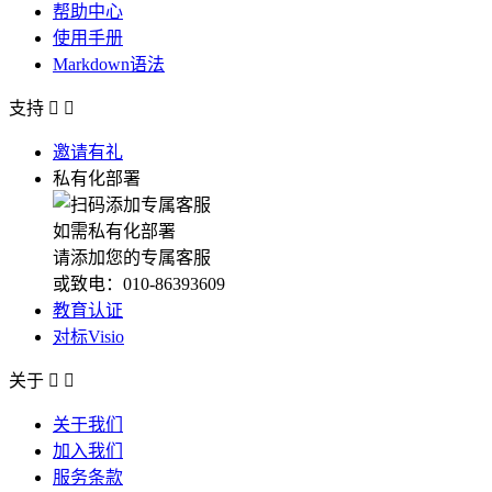
帮助中心
使用手册
Markdown语法
支持


邀请有礼
私有化部署
如需私有化部署
请添加您的专属客服
或致电：010-86393609
教育认证
对标Visio
关于


关于我们
加入我们
服务条款