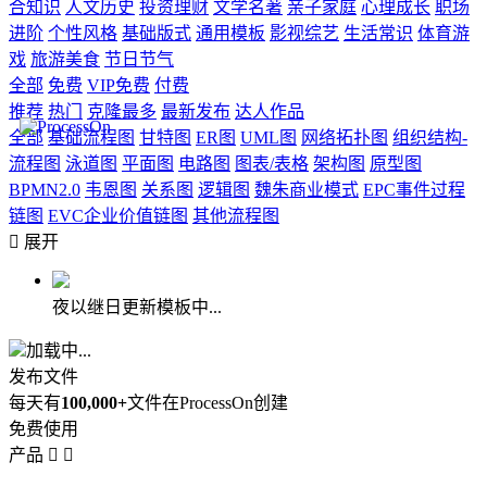
合知识
人文历史
投资理财
文学名著
亲子家庭
心理成长
职场
进阶
个性风格
基础版式
通用模板
影视综艺
生活常识
体育游
戏
旅游美食
节日节气
全部
免费
VIP免费
付费
推荐
热门
克隆最多
最新发布
达人作品
全部
基础流程图
甘特图
ER图
UML图
网络拓扑图
组织结构-
流程图
泳道图
平面图
电路图
图表/表格
架构图
原型图
BPMN2.0
韦恩图
关系图
逻辑图
魏朱商业模式
EPC事件过程
链图
EVC企业价值链图
其他流程图

展开
夜以继日更新模板中...
加载中...
发布文件
每天有
100,000+
文件在ProcessOn创建
免费使用
产品

