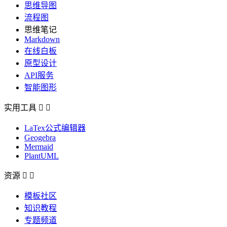
思维导图
流程图
思维笔记
Markdown
在线白板
原型设计
API服务
智能图形
实用工具


LaTex公式编辑器
Geogebra
Mermaid
PlantUML
资源


模板社区
知识教程
专题频道