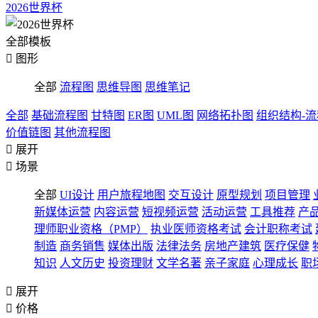
2026世界杯
全部模板

图形
全部
流程图
思维导图
思维笔记
全部
基础流程图
甘特图
ER图
UML图
网络拓扑图
组织结构-
价值链图
其他流程图

展开

场景
全部
UI设计
用户旅程地图
交互设计
原型规划
项目管理
新媒体运营
内容运营
短视频运营
活动运营
工具推荐
产
理师职业资格（PMP）
执业医师资格考试
会计职称考试
制造
商务销售
媒体出版
法律法务
房地产建筑
医疗保健
知识
人文历史
投资理财
文学名著
亲子家庭
心理成长
职

展开

价格