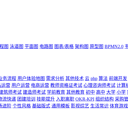
流程图
泳道图
平面图
电路图
图表/表格
架构图
原型图
BPMN2.0
业务流程
用户体验地图
需求分析
其他技术
云
php
算法
前端开发
品运营
用户运营
电商运营
教师资格证考试
心理咨询师考试
计算
建筑师考试
建造师考试
学前教育
其他教育
初中
高中
大学
小学
物流快递
团建培训
技能提升
入职离职
OKR-KPI
组织结构
采购
场进阶
个性风格
基础版式
通用模板
影视综艺
生活常识
体育游戏