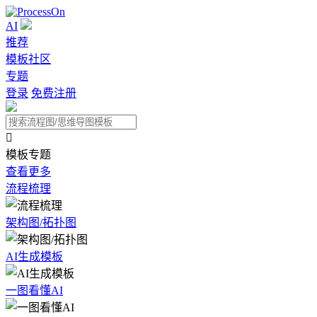
AI
推荐
模板社区
专题
登录
免费注册

模板专题
查看更多
流程梳理
架构图/拓扑图
AI生成模板
一图看懂AI