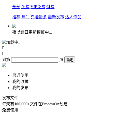
全部
免费
VIP免费
付费
推荐
热门
克隆最多
最新发布
达人作品
夜以继日更新模板中...
加载中...


到第
页
确定
最近使用
我的收藏
我的发布
发布文件
每天有
100,000+
文件在ProcessOn创建
免费使用