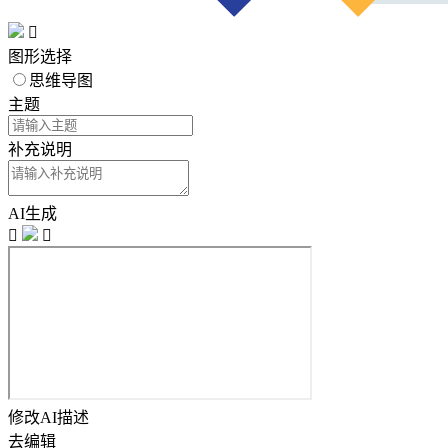

图形选择
思维导图
主题
补充说明
AI生成


修改AI描述
去编辑