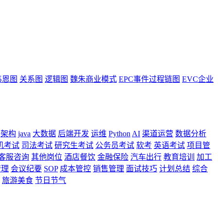
韦恩图
关系图
逻辑图
魏朱商业模式
EPC事件过程链图
EVC企业
架构
java
大数据
后端开发
运维
Python
AI
渠道运营
数据分析
机考试
司法考试
研究生考试
公务员考试
软考
英语考试
项目管
客服咨询
其他岗位
酒店餐饮
金融保险
汽车出行
教育培训
加工
管理
会议纪要
SOP
成本管控
销售管理
面试技巧
计划总结
综合
旅游美食
节日节气