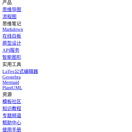
产品
思维导图
流程图
思维笔记
Markdown
在线白板
原型设计
API服务
智能图形
实用工具
LaTex公式编辑器
Geogebra
Mermaid
PlantUML
资源
模板社区
知识教程
专题频道
帮助中心
使用手册