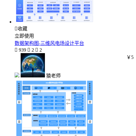

收藏
立即使用
数据架构图-三维风电场设计平台

939

2

2
￥5
猿老师