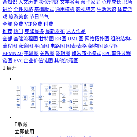
合知识
人文历史
投资理财
文学名著
亲子家庭
心理成长
职场
进阶
个性风格
基础版式
通用模板
影视综艺
生活常识
体育游
戏
旅游美食
节日节气
全部
免费
VIP免费
付费
推荐
热门
克隆最多
最新发布
达人作品
全部
基础流程图
甘特图
ER图
UML图
网络拓扑图
组织结构-
流程图
泳道图
平面图
电路图
图表/表格
架构图
原型图
BPMN2.0
韦恩图
关系图
逻辑图
魏朱商业模式
EPC事件过程
链图
EVC企业价值链图
其他流程图

展开

收藏
立即使用