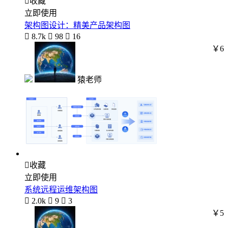

收藏
立即使用
架构图设计：精美产品架构图

8.7k

98

16
￥6
猿老师

收藏
立即使用
系统远程运维架构图

2.0k

9

3
￥5