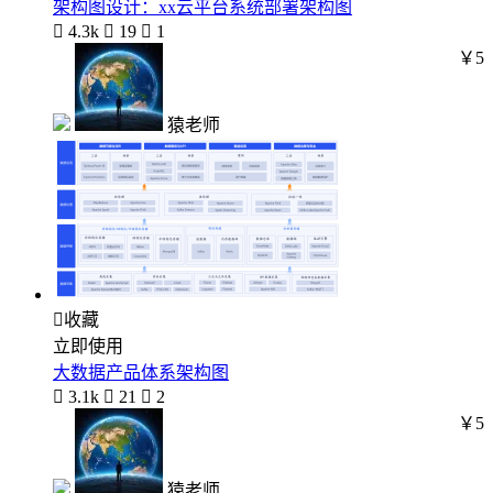
架构图设计：xx云平台系统部署架构图

4.3k

19

1
￥5
猿老师

收藏
立即使用
大数据产品体系架构图

3.1k

21

2
￥5
猿老师