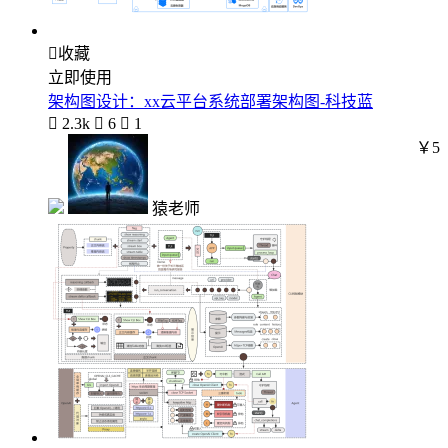

收藏
立即使用
架构图设计：xx云平台系统部署架构图-科技蓝

2.3k

6

1
￥5
猿老师