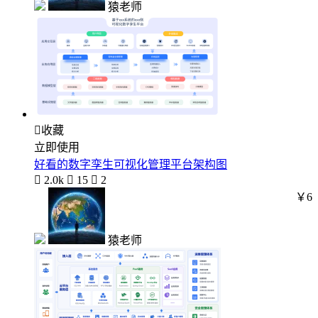
猿老师

收藏
立即使用
好看的数字孪生可视化管理平台架构图

2.0k

15

2
￥6
猿老师