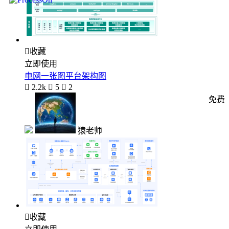

收藏
立即使用
电网一张图平台架构图

2.2k

5

2
免费
猿老师

收藏