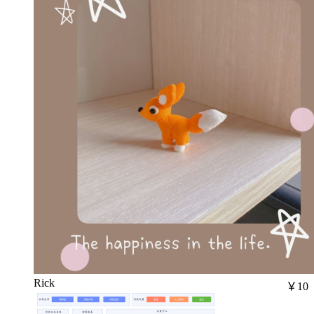
Rick
￥10