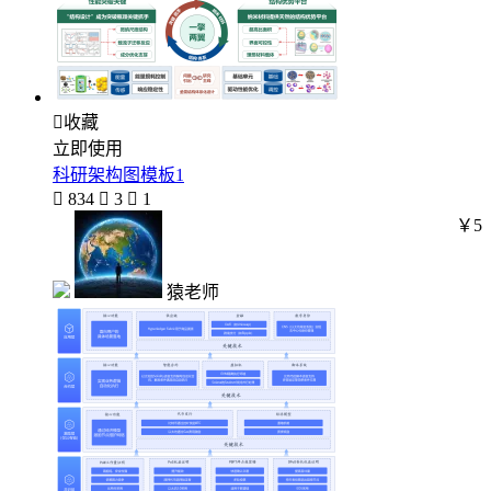

收藏
立即使用
科研架构图模板1

834

3

1
￥5
猿老师