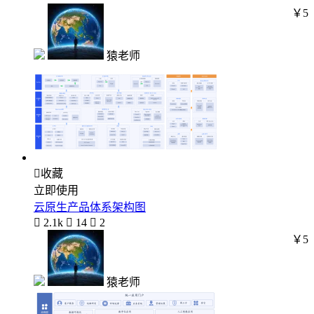
￥5
猿老师

收藏
立即使用
云原生产品体系架构图

2.1k

14

2
￥5
猿老师