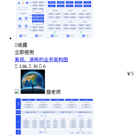

收藏
立即使用
美观、清晰的业务架构图

3.8k

30

6
￥5
猿老师