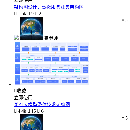
立即使用
架构图设计：xx微服务业务架构图

1.5k

9

2
￥5
猿老师

收藏
立即使用
某AI大模型整体技术架构图

4.4k

15

6
￥5