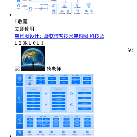

收藏
立即使用
架构图设计：蘑菇博客技术架构图-科技蓝

2.3k

0

1
￥5
猿老师