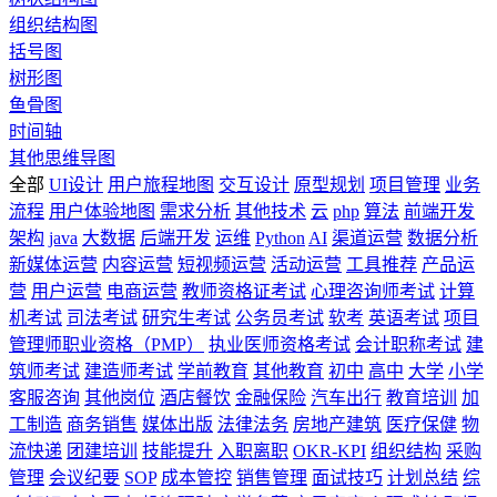
组织结构图
括号图
树形图
鱼骨图
时间轴
其他思维导图
全部
UI设计
用户旅程地图
交互设计
原型规划
项目管理
业务
流程
用户体验地图
需求分析
其他技术
云
php
算法
前端开发
架构
java
大数据
后端开发
运维
Python
AI
渠道运营
数据分析
新媒体运营
内容运营
短视频运营
活动运营
工具推荐
产品运
营
用户运营
电商运营
教师资格证考试
心理咨询师考试
计算
机考试
司法考试
研究生考试
公务员考试
软考
英语考试
项目
管理师职业资格（PMP）
执业医师资格考试
会计职称考试
建
筑师考试
建造师考试
学前教育
其他教育
初中
高中
大学
小学
客服咨询
其他岗位
酒店餐饮
金融保险
汽车出行
教育培训
加
工制造
商务销售
媒体出版
法律法务
房地产建筑
医疗保健
物
流快递
团建培训
技能提升
入职离职
OKR-KPI
组织结构
采购
管理
会议纪要
SOP
成本管控
销售管理
面试技巧
计划总结
综