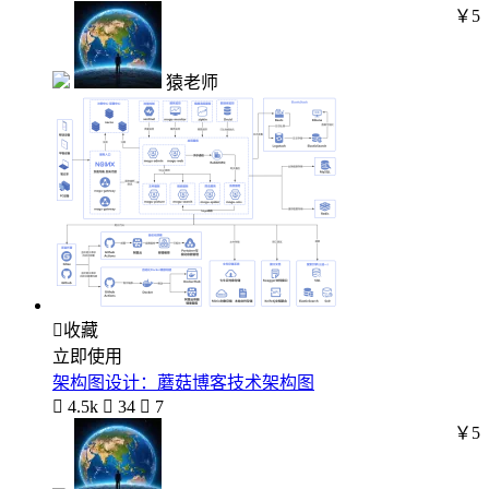
￥5
猿老师

收藏
立即使用
架构图设计：蘑菇博客技术架构图

4.5k

34

7
￥5