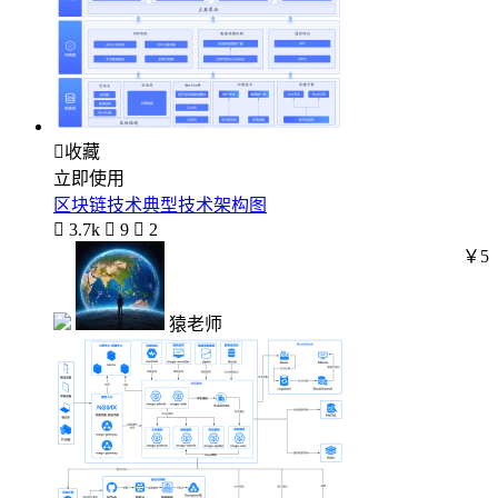

收藏
立即使用
区块链技术典型技术架构图

3.7k

9

2
￥5
猿老师