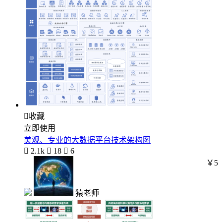

收藏
立即使用
美观、专业的大数据平台技术架构图

2.1k

18

6
￥5
猿老师