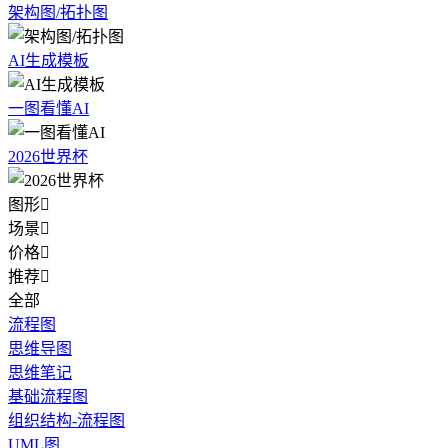
架构图/拓扑图
AI生成模板
一图看懂AI
2026世界杯
图形

场景

价格

推荐

全部
流程图
思维导图
思维笔记
基础流程图
组织结构-流程图
UML图