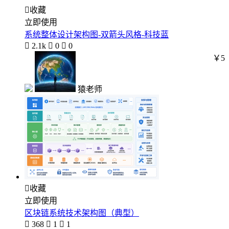

收藏
立即使用
系统整体设计架构图-双箭头风格-科技蓝

2.1k

0

0
￥5
猿老师

收藏
立即使用
区块链系统技术架构图（典型）

368

1

1