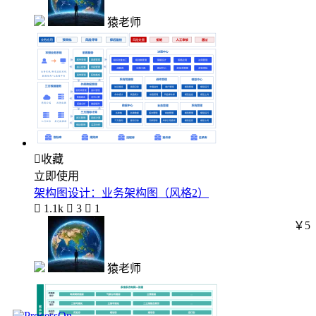
猿老师

收藏
立即使用
架构图设计：业务架构图（风格2）

1.1k

3

1
￥5
猿老师