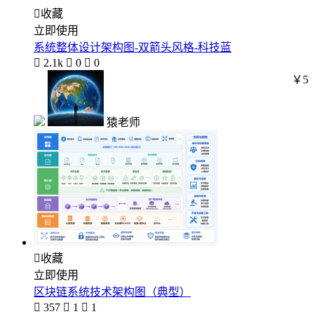

收藏
立即使用
系统整体设计架构图-双箭头风格-科技蓝

2.1k

0

0
￥5
猿老师

收藏
立即使用
区块链系统技术架构图（典型）

357

1

1