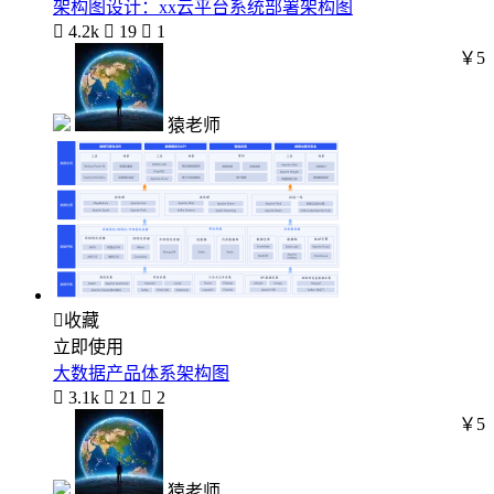
架构图设计：xx云平台系统部署架构图

4.2k

19

1
￥5
猿老师

收藏
立即使用
大数据产品体系架构图

3.1k

21

2
￥5
猿老师