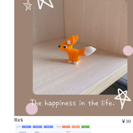
Rick
￥10