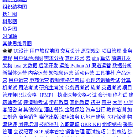
组织结构图
括号图
树形图
鱼骨图
时间轴
其他思维导图
全部
UI设计
用户旅程地图
交互设计
原型规划
项目管理
业务
流程
用户体验地图
需求分析
其他技术
云
php
算法
前端开发
架构
java
大数据
后端开发
运维
Python
AI
渠道运营
数据分析
新媒体运营
内容运营
短视频运营
活动运营
工具推荐
产品运
营
用户运营
电商运营
教师资格证考试
心理咨询师考试
计算
机考试
司法考试
研究生考试
公务员考试
软考
英语考试
项目
管理师职业资格（PMP）
执业医师资格考试
会计职称考试
建
筑师考试
建造师考试
学前教育
其他教育
初中
高中
大学
小学
客服咨询
其他岗位
酒店餐饮
金融保险
汽车出行
教育培训
加
工制造
商务销售
媒体出版
法律法务
房地产建筑
医疗保健
物
流快递
团建培训
技能提升
入职离职
OKR-KPI
组织结构
采购
管理
会议纪要
SOP
成本管控
销售管理
面试技巧
计划总结
综