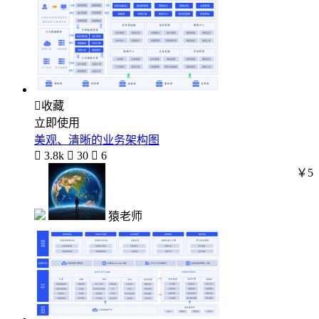

收藏
立即使用
美观、清晰的业务架构图

3.8k

30

6
￥5
猿老师