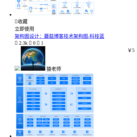

收藏
立即使用
架构图设计：蘑菇博客技术架构图-科技蓝

2.3k

0

1
￥5
猿老师