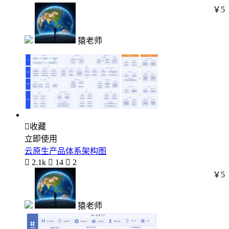
￥5
猿老师

收藏
立即使用
云原生产品体系架构图

2.1k

14

2
￥5
猿老师