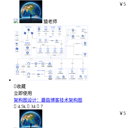
￥5
猿老师

收藏
立即使用
架构图设计：蘑菇博客技术架构图

4.5k

34

7
￥5