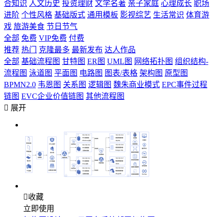
合知识
人文历史
投资理财
文学名著
亲子家庭
心理成长
职场
进阶
个性风格
基础版式
通用模板
影视综艺
生活常识
体育游
戏
旅游美食
节日节气
全部
免费
VIP免费
付费
推荐
热门
克隆最多
最新发布
达人作品
全部
基础流程图
甘特图
ER图
UML图
网络拓扑图
组织结构-
流程图
泳道图
平面图
电路图
图表/表格
架构图
原型图
BPMN2.0
韦恩图
关系图
逻辑图
魏朱商业模式
EPC事件过程
链图
EVC企业价值链图
其他流程图

展开

收藏
立即使用