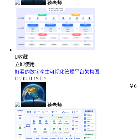
猿老师

收藏
立即使用
好看的数字孪生可视化管理平台架构图

2.0k

15

2
￥6
猿老师