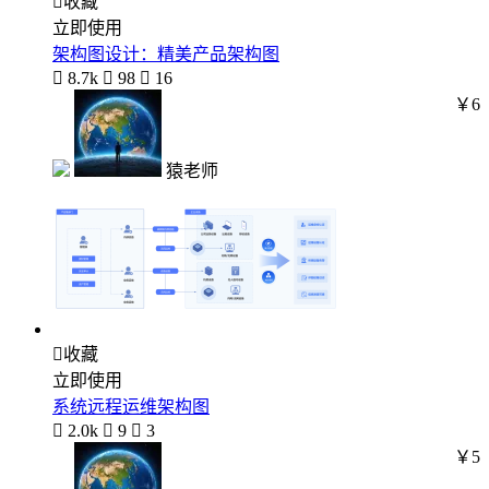

收藏
立即使用
架构图设计：精美产品架构图

8.7k

98

16
￥6
猿老师

收藏
立即使用
系统远程运维架构图

2.0k

9

3
￥5