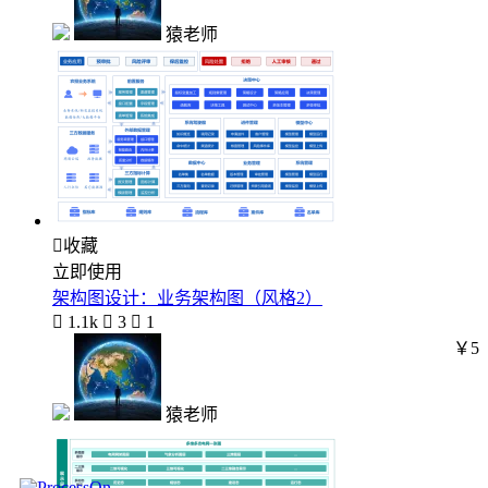
猿老师

收藏
立即使用
架构图设计：业务架构图（风格2）

1.1k

3

1
￥5
猿老师