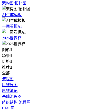
架构图/拓扑图
AI生成模板
一图看懂AI
2026世界杯
图形

场景

价格

推荐

全部
流程图
思维导图
思维笔记
基础流程图
组织结构-流程图
UML图