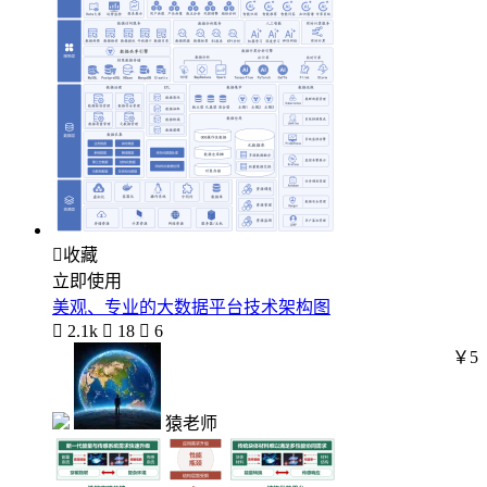

收藏
立即使用
美观、专业的大数据平台技术架构图

2.1k

18

6
￥5
猿老师