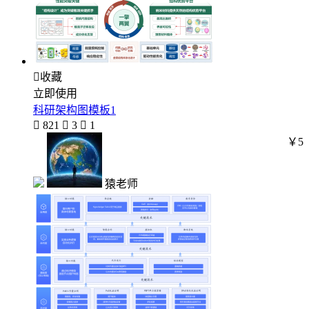

收藏
立即使用
科研架构图模板1

821

3

1
￥5
猿老师