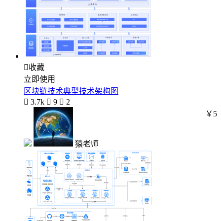

收藏
立即使用
区块链技术典型技术架构图

3.7k

9

2
￥5
猿老师