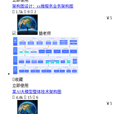
立即使用
架构图设计：xx微服务业务架构图

1.5k

9

2
￥5
猿老师

收藏
立即使用
某AI大模型整体技术架构图

4.4k

15

6
￥5