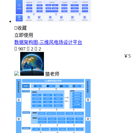

收藏
立即使用
数据架构图-三维风电场设计平台

907

2

2
￥5
猿老师