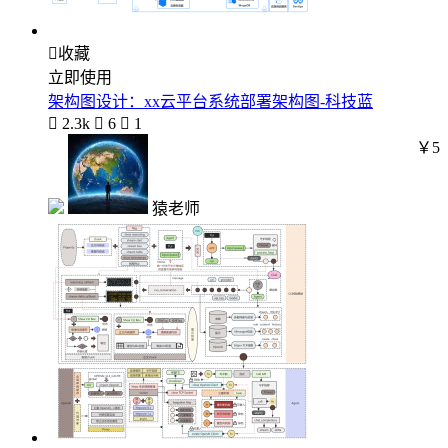

收藏
立即使用
架构图设计：xx云平台系统部署架构图-科技蓝

2.3k

6

1
￥5
猿老师