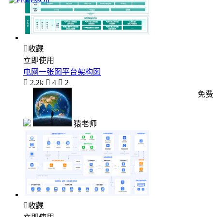

收藏
立即使用
电网一张图平台架构图

2.2k

4

2
免费
猿老师

收藏