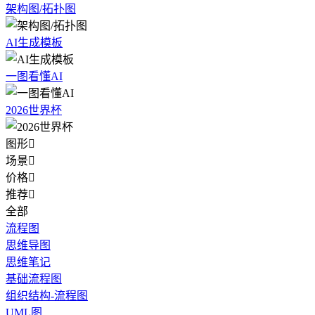
架构图/拓扑图
AI生成模板
一图看懂AI
2026世界杯
图形

场景

价格

推荐

全部
流程图
思维导图
思维笔记
基础流程图
组织结构-流程图
UML图