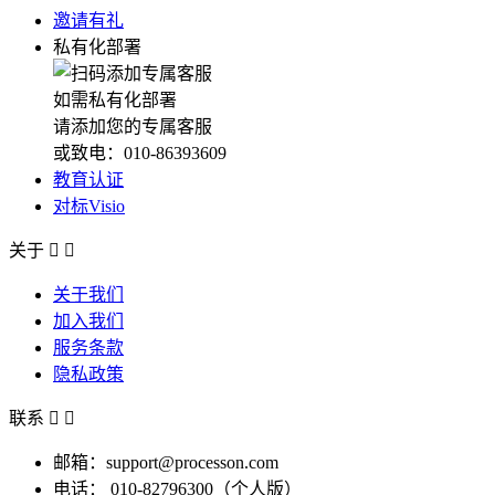
邀请有礼
私有化部署
如需私有化部署
请添加您的专属客服
或致电：010-86393609
教育认证
对标Visio
关于


关于我们
加入我们
服务条款
隐私政策
联系


邮箱：support@processon.com
电话：
010-82796300（个人版）