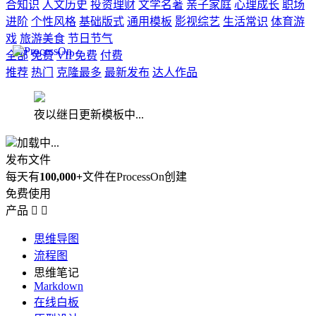
合知识
人文历史
投资理财
文学名著
亲子家庭
心理成长
职场
进阶
个性风格
基础版式
通用模板
影视综艺
生活常识
体育游
戏
旅游美食
节日节气
全部
免费
VIP免费
付费
推荐
热门
克隆最多
最新发布
达人作品
夜以继日更新模板中...
加载中...
发布文件
每天有
100,000+
文件在ProcessOn创建
免费使用
产品


思维导图
流程图
思维笔记
Markdown
在线白板