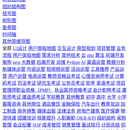
组织结构图
括号图
树形图
鱼骨图
时间轴
其他思维导图
全部
UI设计
用户旅程地图
交互设计
原型规划
项目管理
业务
流程
用户体验地图
需求分析
其他技术
云
php
算法
前端开发
架构
java
大数据
后端开发
运维
Python
AI
渠道运营
数据分析
新媒体运营
内容运营
短视频运营
活动运营
工具推荐
产品运
营
用户运营
电商运营
教师资格证考试
心理咨询师考试
计算
机考试
司法考试
研究生考试
公务员考试
软考
英语考试
项目
管理师职业资格（PMP）
执业医师资格考试
会计职称考试
建
筑师考试
建造师考试
学前教育
其他教育
初中
高中
大学
小学
客服咨询
其他岗位
酒店餐饮
金融保险
汽车出行
教育培训
加
工制造
商务销售
媒体出版
法律法务
房地产建筑
医疗保健
物
流快递
团建培训
技能提升
入职离职
OKR-KPI
组织结构
采购
管理
会议纪要
SOP
成本管控
销售管理
面试技巧
计划总结
综