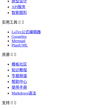
原型设计
API服务
智能图形
实用工具


LaTex公式编辑器
Geogebra
Mermaid
PlantUML
资源


模板社区
知识教程
专题频道
帮助中心
使用手册
Markdown语法
支持

