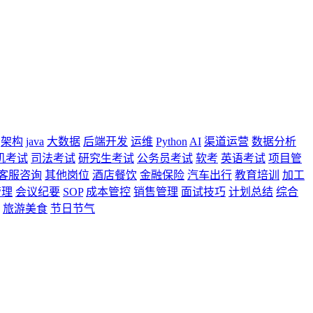
架构
java
大数据
后端开发
运维
Python
AI
渠道运营
数据分析
机考试
司法考试
研究生考试
公务员考试
软考
英语考试
项目管
客服咨询
其他岗位
酒店餐饮
金融保险
汽车出行
教育培训
加工
管理
会议纪要
SOP
成本管控
销售管理
面试技巧
计划总结
综合
旅游美食
节日节气