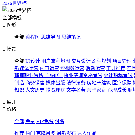
2026世界杯
全部模板

图形
全部
流程图
思维导图
思维笔记

场景
全部
UI设计
用户旅程地图
交互设计
原型规划
项目管理
新媒体运营
内容运营
短视频运营
活动运营
工具推荐
产
理师职业资格（PMP）
执业医师资格考试
会计职称考试
制造
商务销售
媒体出版
法律法务
房地产建筑
医疗保健
知识
人文历史
投资理财
文学名著
亲子家庭
心理成长
职

展开

价格
全部
免费
VIP免费
付费
推荐
热门
克隆最多
最新发布
达人作品