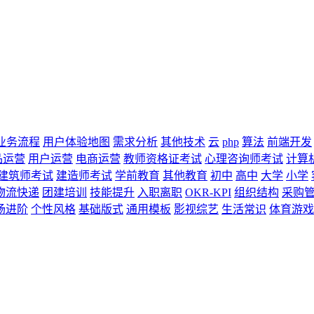
业务流程
用户体验地图
需求分析
其他技术
云
php
算法
前端开发
品运营
用户运营
电商运营
教师资格证考试
心理咨询师考试
计算
建筑师考试
建造师考试
学前教育
其他教育
初中
高中
大学
小学
物流快递
团建培训
技能提升
入职离职
OKR-KPI
组织结构
采购
场进阶
个性风格
基础版式
通用模板
影视综艺
生活常识
体育游戏