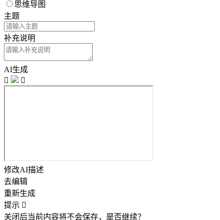
思维导图
主题
补充说明
AI生成


修改AI描述
去编辑
重新生成
提示

关闭后当前内容将不会保存，是否继续？