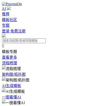
AI
推荐
模板社区
专题
登录
免费注册

模板专题
查看更多
流程梳理
架构图/拓扑图
AI生成模板
一图看懂AI