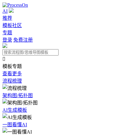
AI
推荐
模板社区
专题
登录
免费注册

模板专题
查看更多
流程梳理
架构图/拓扑图
AI生成模板
一图看懂AI