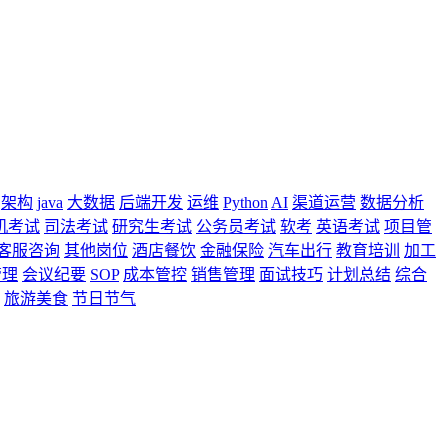
架构
java
大数据
后端开发
运维
Python
AI
渠道运营
数据分析
机考试
司法考试
研究生考试
公务员考试
软考
英语考试
项目管
客服咨询
其他岗位
酒店餐饮
金融保险
汽车出行
教育培训
加工
管理
会议纪要
SOP
成本管控
销售管理
面试技巧
计划总结
综合
旅游美食
节日节气