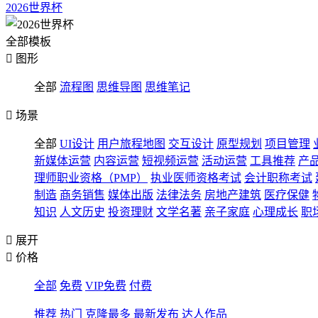
2026世界杯
全部模板

图形
全部
流程图
思维导图
思维笔记

场景
全部
UI设计
用户旅程地图
交互设计
原型规划
项目管理
新媒体运营
内容运营
短视频运营
活动运营
工具推荐
产
理师职业资格（PMP）
执业医师资格考试
会计职称考试
制造
商务销售
媒体出版
法律法务
房地产建筑
医疗保健
知识
人文历史
投资理财
文学名著
亲子家庭
心理成长
职

展开

价格
全部
免费
VIP免费
付费
推荐
热门
克隆最多
最新发布
达人作品