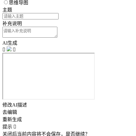
思维导图
主题
补充说明
AI生成


修改AI描述
去编辑
重新生成
提示

关闭后当前内容将不会保存，是否继续？