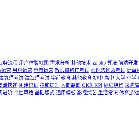
业务流程
用户体验地图
需求分析
其他技术
云
php
算法
前端开发
品运营
用户运营
电商运营
教师资格证考试
心理咨询师考试
计算
建筑师考试
建造师考试
学前教育
其他教育
初中
高中
大学
小学
物流快递
团建培训
技能提升
入职离职
OKR-KPI
组织结构
采购
场进阶
个性风格
基础版式
通用模板
影视综艺
生活常识
体育游戏