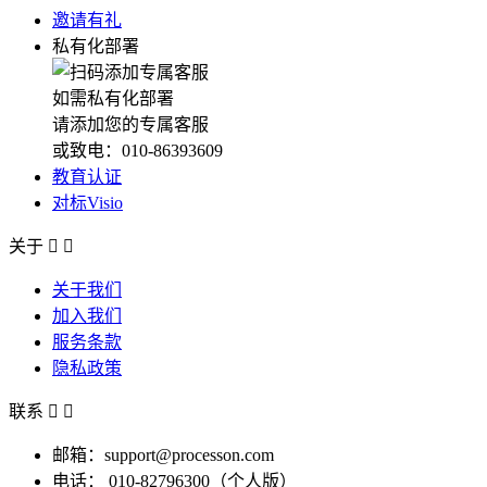
邀请有礼
私有化部署
如需私有化部署
请添加您的专属客服
或致电：010-86393609
教育认证
对标Visio
关于


关于我们
加入我们
服务条款
隐私政策
联系


邮箱：support@processon.com
电话：
010-82796300（个人版）