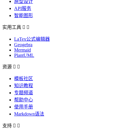
原型设计
API服务
智能图形
实用工具


LaTex公式编辑器
Geogebra
Mermaid
PlantUML
资源


模板社区
知识教程
专题频道
帮助中心
使用手册
Markdown语法
支持

