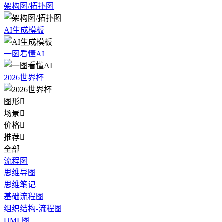
架构图/拓扑图
AI生成模板
一图看懂AI
2026世界杯
图形

场景

价格

推荐

全部
流程图
思维导图
思维笔记
基础流程图
组织结构-流程图
UML图