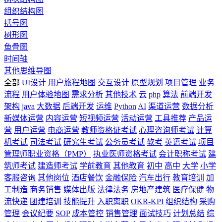
组织结构图
括号图
树形图
鱼骨图
时间轴
其他思维导图
全部
UI设计
用户旅程地图
交互设计
原型规划
项目管理
业务
流程
用户体验地图
需求分析
其他技术
云
php
算法
前端开发
架构
java
大数据
后端开发
运维
Python
AI
渠道运营
数据分析
新媒体运营
内容运营
短视频运营
活动运营
工具推荐
产品运
营
用户运营
电商运营
教师资格证考试
心理咨询师考试
计算
机考试
司法考试
研究生考试
公务员考试
软考
英语考试
项目
管理师职业资格（PMP）
执业医师资格考试
会计职称考试
建
筑师考试
建造师考试
学前教育
其他教育
初中
高中
大学
小学
客服咨询
其他岗位
酒店餐饮
金融保险
汽车出行
教育培训
加
工制造
商务销售
媒体出版
法律法务
房地产建筑
医疗保健
物
流快递
团建培训
技能提升
入职离职
OKR-KPI
组织结构
采购
管理
会议纪要
SOP
成本管控
销售管理
面试技巧
计划总结
综