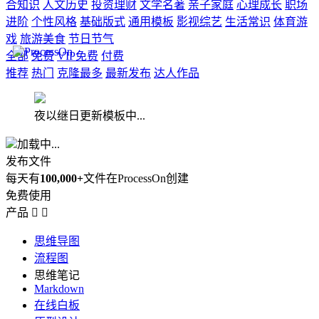
合知识
人文历史
投资理财
文学名著
亲子家庭
心理成长
职场
进阶
个性风格
基础版式
通用模板
影视综艺
生活常识
体育游
戏
旅游美食
节日节气
全部
免费
VIP免费
付费
推荐
热门
克隆最多
最新发布
达人作品
夜以继日更新模板中...
加载中...
发布文件
每天有
100,000+
文件在ProcessOn创建
免费使用
产品


思维导图
流程图
思维笔记
Markdown
在线白板