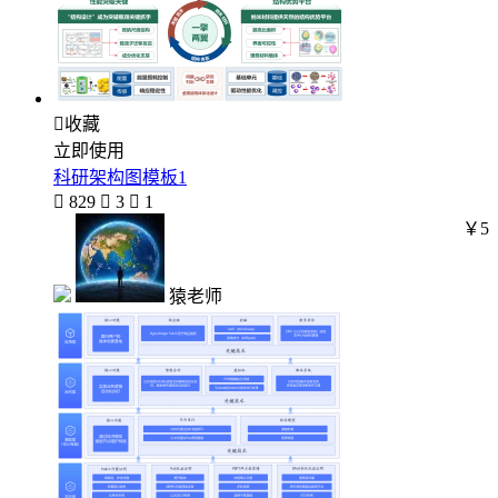

收藏
立即使用
科研架构图模板1

829

3

1
￥5
猿老师