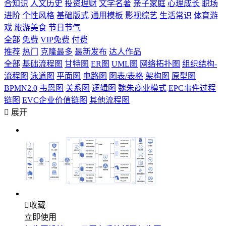
合知识
人文历史
投资理财
文学名著
亲子家庭
心理成长
职场
进阶
个性风格
基础版式
通用模板
影视综艺
生活常识
体育游
戏
旅游美食
节日节气
全部
免费
VIP免费
付费
推荐
热门
克隆最多
最新发布
达人作品
全部
基础流程图
甘特图
ER图
UML图
网络拓扑图
组织结构-
流程图
泳道图
平面图
电路图
图表/表格
架构图
原型图
BPMN2.0
韦恩图
关系图
逻辑图
魏朱商业模式
EPC事件过程
链图
EVC企业价值链图
其他流程图

展开

收藏
立即使用