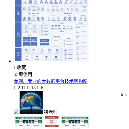

收藏
立即使用
美观、专业的大数据平台技术架构图

2.1k

18

6
￥5
猿老师