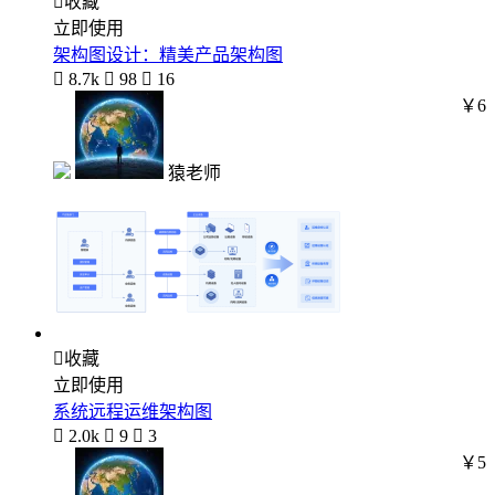

收藏
立即使用
架构图设计：精美产品架构图

8.7k

98

16
￥6
猿老师

收藏
立即使用
系统远程运维架构图

2.0k

9

3
￥5