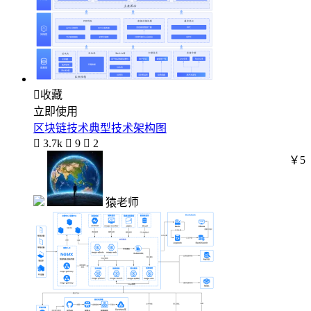

收藏
立即使用
区块链技术典型技术架构图

3.7k

9

2
￥5
猿老师