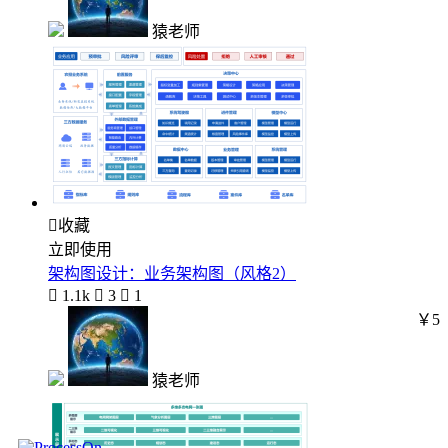
猿老师

收藏
立即使用
架构图设计：业务架构图（风格2）

1.1k

3

1
￥5
猿老师