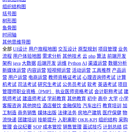
组织结构图
括号图
树形图
鱼骨图
时间轴
其他思维导图
全部
UI设计
用户旅程地图
交互设计
原型规划
项目管理
业务
流程
用户体验地图
需求分析
其他技术
云
php
算法
前端开发
架构
java
大数据
后端开发
运维
Python
AI
渠道运营
数据分析
新媒体运营
内容运营
短视频运营
活动运营
工具推荐
产品运
营
用户运营
电商运营
教师资格证考试
心理咨询师考试
计算
机考试
司法考试
研究生考试
公务员考试
软考
英语考试
项目
管理师职业资格（PMP）
执业医师资格考试
会计职称考试
建
筑师考试
建造师考试
学前教育
其他教育
初中
高中
大学
小学
客服咨询
其他岗位
酒店餐饮
金融保险
汽车出行
教育培训
加
工制造
商务销售
媒体出版
法律法务
房地产建筑
医疗保健
物
流快递
团建培训
技能提升
入职离职
OKR-KPI
组织结构
采购
管理
会议纪要
SOP
成本管控
销售管理
面试技巧
计划总结
综