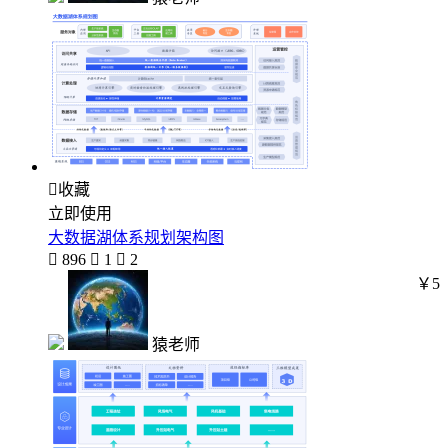

收藏
立即使用
大数据湖体系规划架构图

896

1

2
￥5
猿老师