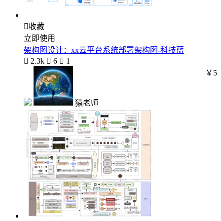

收藏
立即使用
架构图设计：xx云平台系统部署架构图-科技蓝

2.3k

6

1
￥5
猿老师