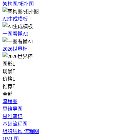
架构图/拓扑图
AI生成模板
一图看懂AI
2026世界杯
图形

场景

价格

推荐

全部
流程图
思维导图
思维笔记
基础流程图
组织结构-流程图
UML图