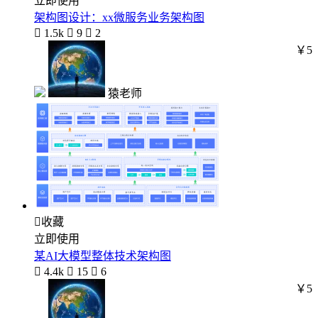
立即使用
架构图设计：xx微服务业务架构图

1.5k

9

2
￥5
猿老师

收藏
立即使用
某AI大模型整体技术架构图

4.4k

15

6
￥5