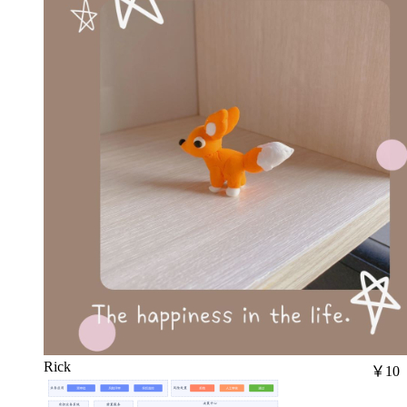
Rick
￥10