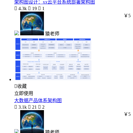
架构图设计：xx云平台系统部署架构图

4.3k

19

1
￥5
猿老师

收藏
立即使用
大数据产品体系架构图

3.1k

21

2
￥5
猿老师