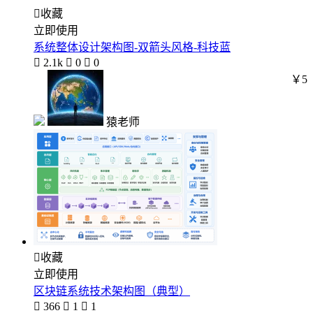

收藏
立即使用
系统整体设计架构图-双箭头风格-科技蓝

2.1k

0

0
￥5
猿老师

收藏
立即使用
区块链系统技术架构图（典型）

366

1

1