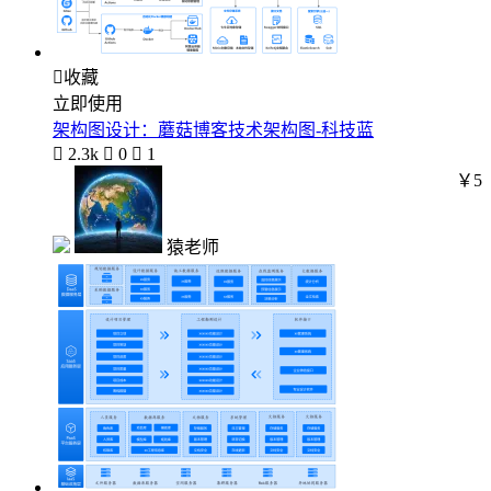

收藏
立即使用
架构图设计：蘑菇博客技术架构图-科技蓝

2.3k

0

1
￥5
猿老师