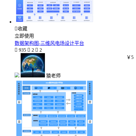

收藏
立即使用
数据架构图-三维风电场设计平台

935

2

2
￥5
猿老师