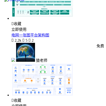

收藏
立即使用
电网一张图平台架构图

2.2k

5

2
免费
猿老师

收藏