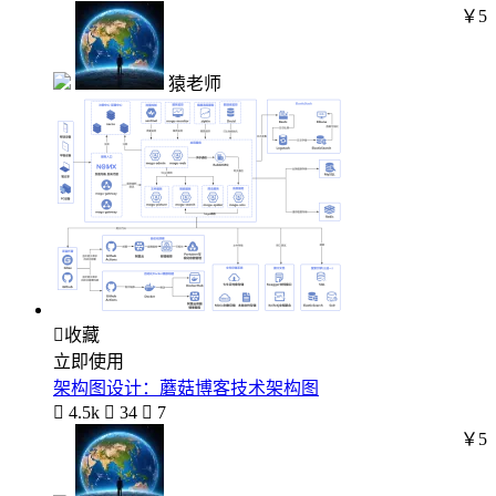
￥5
猿老师

收藏
立即使用
架构图设计：蘑菇博客技术架构图

4.5k

34

7
￥5