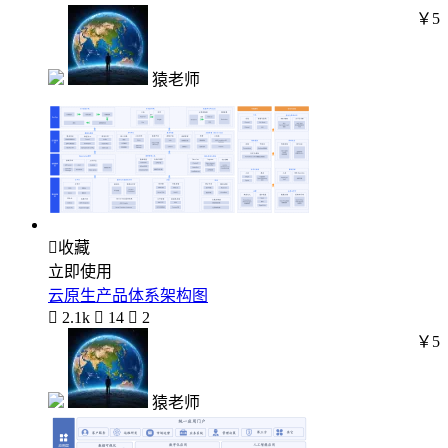
￥5
猿老师

收藏
立即使用
云原生产品体系架构图

2.1k

14

2
￥5
猿老师