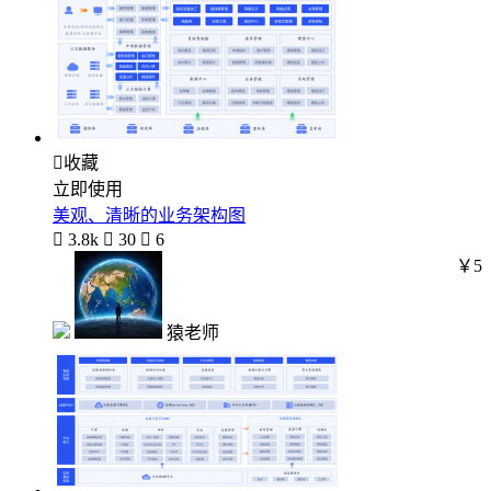

收藏
立即使用
美观、清晰的业务架构图

3.8k

30

6
￥5
猿老师