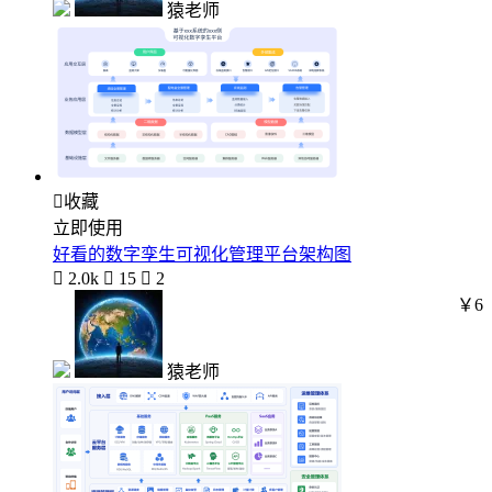
猿老师

收藏
立即使用
好看的数字孪生可视化管理平台架构图

2.0k

15

2
￥6
猿老师