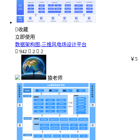

收藏
立即使用
数据架构图-三维风电场设计平台

942

2

2
￥5
猿老师