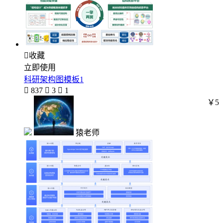

收藏
立即使用
科研架构图模板1

837

3

1
￥5
猿老师