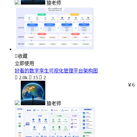
猿老师

收藏
立即使用
好看的数字孪生可视化管理平台架构图

2.0k

15

2
￥6
猿老师