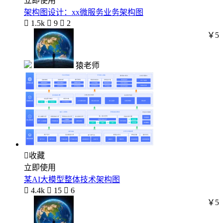
立即使用
架构图设计：xx微服务业务架构图

1.5k

9

2
￥5
猿老师

收藏
立即使用
某AI大模型整体技术架构图

4.4k

15

6
￥5