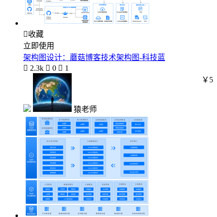

收藏
立即使用
架构图设计：蘑菇博客技术架构图-科技蓝

2.3k

0

1
￥5
猿老师