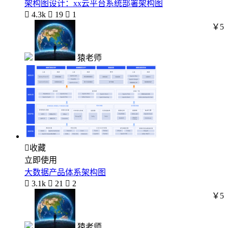
架构图设计：xx云平台系统部署架构图

4.3k

19

1
￥5
猿老师

收藏
立即使用
大数据产品体系架构图

3.1k

21

2
￥5
猿老师