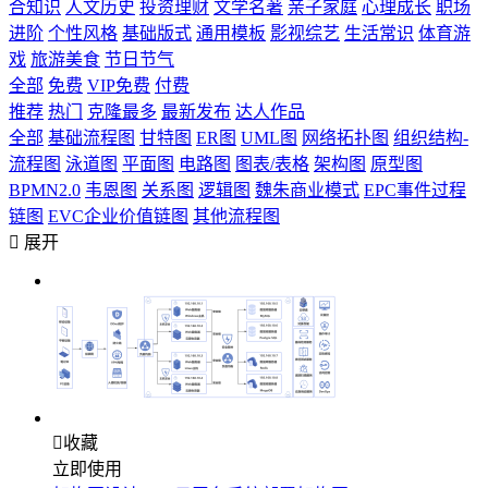
合知识
人文历史
投资理财
文学名著
亲子家庭
心理成长
职场
进阶
个性风格
基础版式
通用模板
影视综艺
生活常识
体育游
戏
旅游美食
节日节气
全部
免费
VIP免费
付费
推荐
热门
克隆最多
最新发布
达人作品
全部
基础流程图
甘特图
ER图
UML图
网络拓扑图
组织结构-
流程图
泳道图
平面图
电路图
图表/表格
架构图
原型图
BPMN2.0
韦恩图
关系图
逻辑图
魏朱商业模式
EPC事件过程
链图
EVC企业价值链图
其他流程图

展开

收藏
立即使用