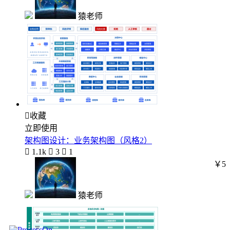
猿老师

收藏
立即使用
架构图设计：业务架构图（风格2）

1.1k

3

1
￥5
猿老师