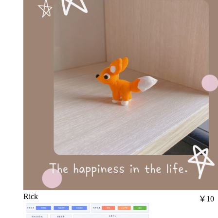
Rick
￥10