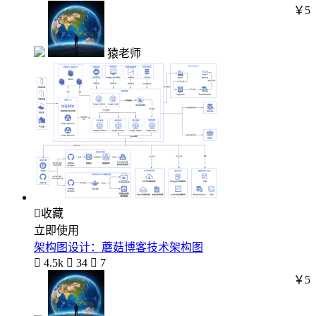
￥5
猿老师

收藏
立即使用
架构图设计：蘑菇博客技术架构图

4.5k

34

7
￥5