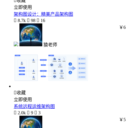

收藏
立即使用
架构图设计：精美产品架构图

8.7k

98

16
￥6
猿老师

收藏
立即使用
系统远程运维架构图

2.0k

9

3
￥5