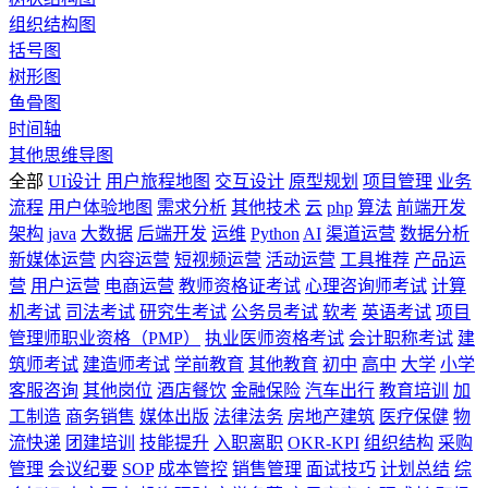
组织结构图
括号图
树形图
鱼骨图
时间轴
其他思维导图
全部
UI设计
用户旅程地图
交互设计
原型规划
项目管理
业务
流程
用户体验地图
需求分析
其他技术
云
php
算法
前端开发
架构
java
大数据
后端开发
运维
Python
AI
渠道运营
数据分析
新媒体运营
内容运营
短视频运营
活动运营
工具推荐
产品运
营
用户运营
电商运营
教师资格证考试
心理咨询师考试
计算
机考试
司法考试
研究生考试
公务员考试
软考
英语考试
项目
管理师职业资格（PMP）
执业医师资格考试
会计职称考试
建
筑师考试
建造师考试
学前教育
其他教育
初中
高中
大学
小学
客服咨询
其他岗位
酒店餐饮
金融保险
汽车出行
教育培训
加
工制造
商务销售
媒体出版
法律法务
房地产建筑
医疗保健
物
流快递
团建培训
技能提升
入职离职
OKR-KPI
组织结构
采购
管理
会议纪要
SOP
成本管控
销售管理
面试技巧
计划总结
综