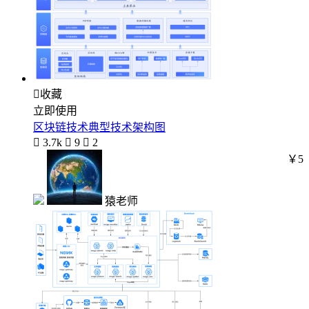

收藏
立即使用
区块链技术典型技术架构图

3.7k

9

2
￥5
猿老师