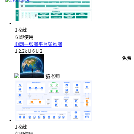

收藏
立即使用
电网一张图平台架构图

2.2k

6

2
免费
猿老师

收藏