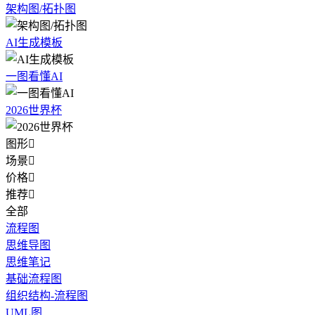
架构图/拓扑图
AI生成模板
一图看懂AI
2026世界杯
图形

场景

价格

推荐

全部
流程图
思维导图
思维笔记
基础流程图
组织结构-流程图
UML图