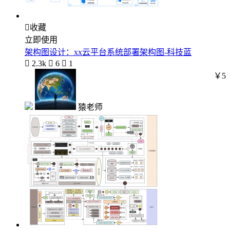

收藏
立即使用
架构图设计：xx云平台系统部署架构图-科技蓝

2.3k

6

1
￥5
猿老师