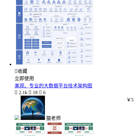

收藏
立即使用
美观、专业的大数据平台技术架构图

2.1k

18

6
￥5
猿老师