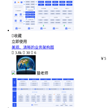

收藏
立即使用
美观、清晰的业务架构图

3.8k

30

6
￥5
猿老师