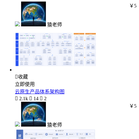
￥5
猿老师

收藏
立即使用
云原生产品体系架构图

2.1k

14

2
￥5
猿老师