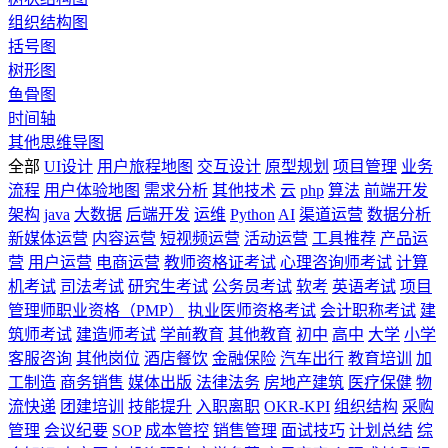
组织结构图
括号图
树形图
鱼骨图
时间轴
其他思维导图
全部
UI设计
用户旅程地图
交互设计
原型规划
项目管理
业务
流程
用户体验地图
需求分析
其他技术
云
php
算法
前端开发
架构
java
大数据
后端开发
运维
Python
AI
渠道运营
数据分析
新媒体运营
内容运营
短视频运营
活动运营
工具推荐
产品运
营
用户运营
电商运营
教师资格证考试
心理咨询师考试
计算
机考试
司法考试
研究生考试
公务员考试
软考
英语考试
项目
管理师职业资格（PMP）
执业医师资格考试
会计职称考试
建
筑师考试
建造师考试
学前教育
其他教育
初中
高中
大学
小学
客服咨询
其他岗位
酒店餐饮
金融保险
汽车出行
教育培训
加
工制造
商务销售
媒体出版
法律法务
房地产建筑
医疗保健
物
流快递
团建培训
技能提升
入职离职
OKR-KPI
组织结构
采购
管理
会议纪要
SOP
成本管控
销售管理
面试技巧
计划总结
综