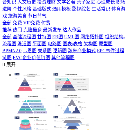
合知识
人文历史
投资理财
文学名著
亲子家庭
心理成长
职场
进阶
个性风格
基础版式
通用模板
影视综艺
生活常识
体育游
戏
旅游美食
节日节气
全部
免费
VIP免费
付费
推荐
热门
克隆最多
最新发布
达人作品
全部
基础流程图
甘特图
ER图
UML图
网络拓扑图
组织结构-
流程图
泳道图
平面图
电路图
图表/表格
架构图
原型图
BPMN2.0
韦恩图
关系图
逻辑图
魏朱商业模式
EPC事件过程
链图
EVC企业价值链图
其他流程图

展开