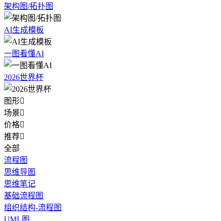
架构图/拓扑图
AI生成模板
一图看懂AI
2026世界杯
图形

场景

价格

推荐

全部
流程图
思维导图
思维笔记
基础流程图
组织结构-流程图
UML图