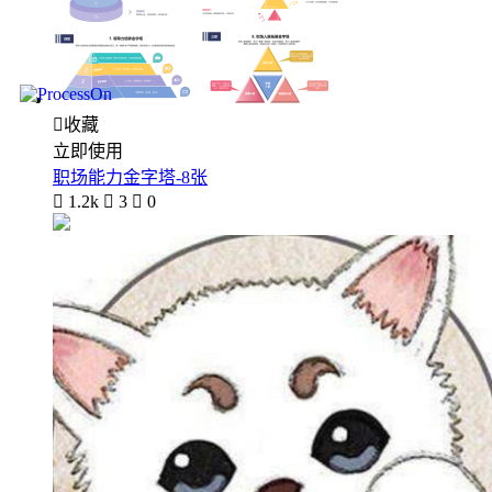

收藏
立即使用
职场能力金字塔-8张

1.2k

3

0