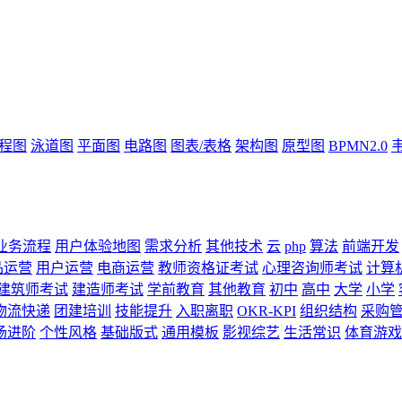
流程图
泳道图
平面图
电路图
图表/表格
架构图
原型图
BPMN2.0
业务流程
用户体验地图
需求分析
其他技术
云
php
算法
前端开发
品运营
用户运营
电商运营
教师资格证考试
心理咨询师考试
计算
建筑师考试
建造师考试
学前教育
其他教育
初中
高中
大学
小学
物流快递
团建培训
技能提升
入职离职
OKR-KPI
组织结构
采购
场进阶
个性风格
基础版式
通用模板
影视综艺
生活常识
体育游戏