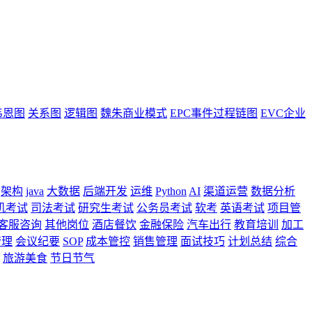
韦恩图
关系图
逻辑图
魏朱商业模式
EPC事件过程链图
EVC企业
架构
java
大数据
后端开发
运维
Python
AI
渠道运营
数据分析
机考试
司法考试
研究生考试
公务员考试
软考
英语考试
项目管
客服咨询
其他岗位
酒店餐饮
金融保险
汽车出行
教育培训
加工
管理
会议纪要
SOP
成本管控
销售管理
面试技巧
计划总结
综合
旅游美食
节日节气