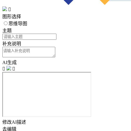

图形选择
思维导图
主题
补充说明
AI生成


修改AI描述
去编辑