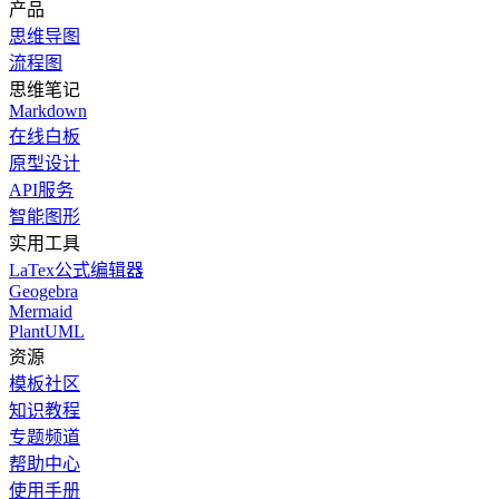
产品
思维导图
流程图
思维笔记
Markdown
在线白板
原型设计
API服务
智能图形
实用工具
LaTex公式编辑器
Geogebra
Mermaid
PlantUML
资源
模板社区
知识教程
专题频道
帮助中心
使用手册