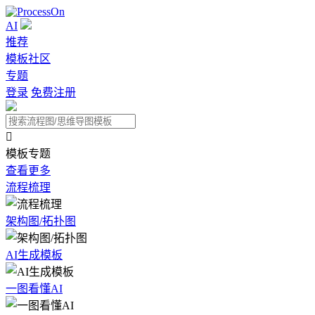
AI
推荐
模板社区
专题
登录
免费注册

模板专题
查看更多
流程梳理
架构图/拓扑图
AI生成模板
一图看懂AI