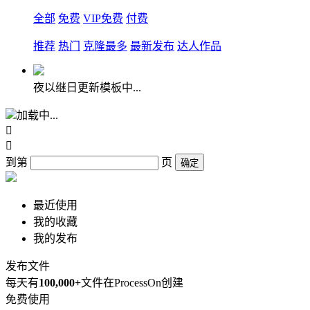
全部
免费
VIP免费
付费
推荐
热门
克隆最多
最新发布
达人作品
夜以继日更新模板中...
加载中...


到第
页
确定
最近使用
我的收藏
我的发布
发布文件
每天有
100,000+
文件在ProcessOn创建
免费使用