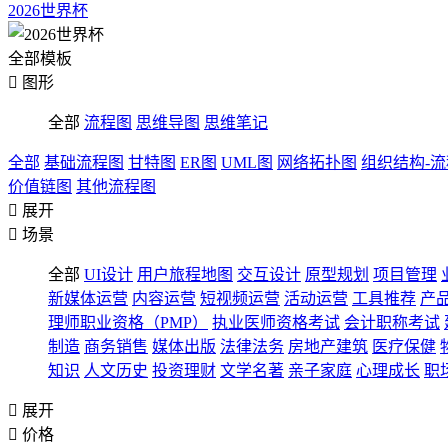
2026世界杯
全部模板

图形
全部
流程图
思维导图
思维笔记
全部
基础流程图
甘特图
ER图
UML图
网络拓扑图
组织结构-
价值链图
其他流程图

展开

场景
全部
UI设计
用户旅程地图
交互设计
原型规划
项目管理
新媒体运营
内容运营
短视频运营
活动运营
工具推荐
产
理师职业资格（PMP）
执业医师资格考试
会计职称考试
制造
商务销售
媒体出版
法律法务
房地产建筑
医疗保健
知识
人文历史
投资理财
文学名著
亲子家庭
心理成长
职

展开

价格