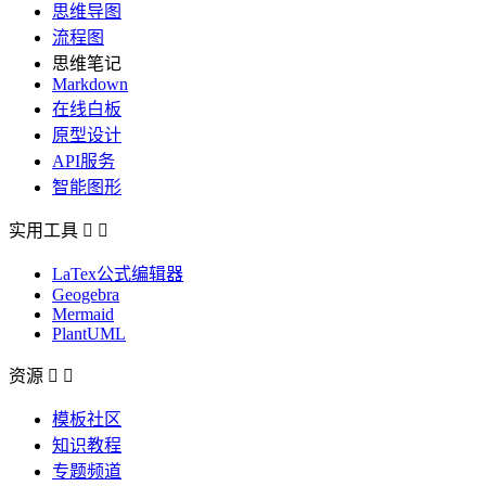
思维导图
流程图
思维笔记
Markdown
在线白板
原型设计
API服务
智能图形
实用工具


LaTex公式编辑器
Geogebra
Mermaid
PlantUML
资源


模板社区
知识教程
专题频道