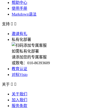
帮助中心
使用手册
Markdown语法
支持


邀请有礼
私有化部署
如需私有化部署
请添加您的专属客服
或致电：010-86393609
教育认证
对标Visio
关于


关于我们
加入我们
服务条款