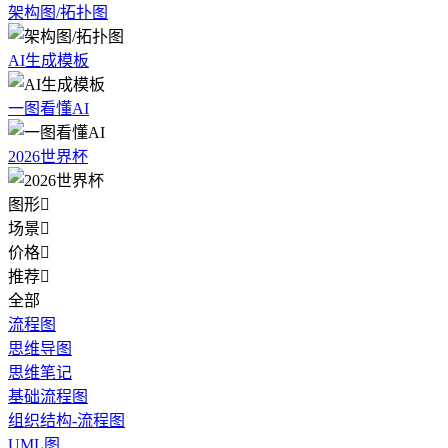
架构图/拓扑图
AI生成模板
一图看懂AI
2026世界杯
图形

场景

价格

推荐

全部
流程图
思维导图
思维笔记
基础流程图
组织结构-流程图
UML图