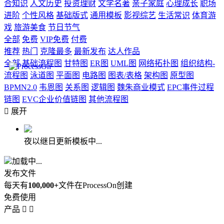
合知识
人文历史
投资理财
文学名著
亲子家庭
心理成长
职场
进阶
个性风格
基础版式
通用模板
影视综艺
生活常识
体育游
戏
旅游美食
节日节气
全部
免费
VIP免费
付费
推荐
热门
克隆最多
最新发布
达人作品
全部
基础流程图
甘特图
ER图
UML图
网络拓扑图
组织结构-
流程图
泳道图
平面图
电路图
图表/表格
架构图
原型图
BPMN2.0
韦恩图
关系图
逻辑图
魏朱商业模式
EPC事件过程
链图
EVC企业价值链图
其他流程图

展开
夜以继日更新模板中...
加载中...
发布文件
每天有
100,000+
文件在ProcessOn创建
免费使用
产品

