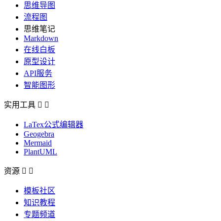
思维导图
流程图
思维笔记
Markdown
在线白板
原型设计
API服务
智能图形
实用工具


LaTex公式编辑器
Geogebra
Mermaid
PlantUML
资源


模板社区
知识教程
专题频道