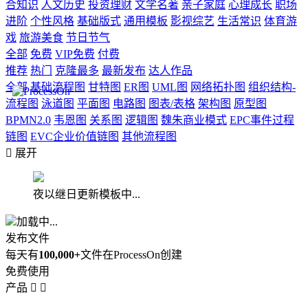
合知识
人文历史
投资理财
文学名著
亲子家庭
心理成长
职场
进阶
个性风格
基础版式
通用模板
影视综艺
生活常识
体育游
戏
旅游美食
节日节气
全部
免费
VIP免费
付费
推荐
热门
克隆最多
最新发布
达人作品
全部
基础流程图
甘特图
ER图
UML图
网络拓扑图
组织结构-
流程图
泳道图
平面图
电路图
图表/表格
架构图
原型图
BPMN2.0
韦恩图
关系图
逻辑图
魏朱商业模式
EPC事件过程
链图
EVC企业价值链图
其他流程图

展开
夜以继日更新模板中...
加载中...
发布文件
每天有
100,000+
文件在ProcessOn创建
免费使用
产品

