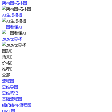
架构图/拓扑图
AI生成模板
一图看懂AI
2026世界杯
图形

场景

价格

推荐

全部
流程图
思维导图
思维笔记
基础流程图
组织结构-流程图
UML图