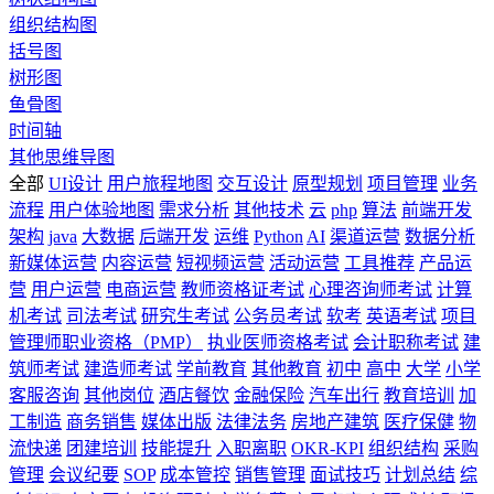
组织结构图
括号图
树形图
鱼骨图
时间轴
其他思维导图
全部
UI设计
用户旅程地图
交互设计
原型规划
项目管理
业务
流程
用户体验地图
需求分析
其他技术
云
php
算法
前端开发
架构
java
大数据
后端开发
运维
Python
AI
渠道运营
数据分析
新媒体运营
内容运营
短视频运营
活动运营
工具推荐
产品运
营
用户运营
电商运营
教师资格证考试
心理咨询师考试
计算
机考试
司法考试
研究生考试
公务员考试
软考
英语考试
项目
管理师职业资格（PMP）
执业医师资格考试
会计职称考试
建
筑师考试
建造师考试
学前教育
其他教育
初中
高中
大学
小学
客服咨询
其他岗位
酒店餐饮
金融保险
汽车出行
教育培训
加
工制造
商务销售
媒体出版
法律法务
房地产建筑
医疗保健
物
流快递
团建培训
技能提升
入职离职
OKR-KPI
组织结构
采购
管理
会议纪要
SOP
成本管控
销售管理
面试技巧
计划总结
综