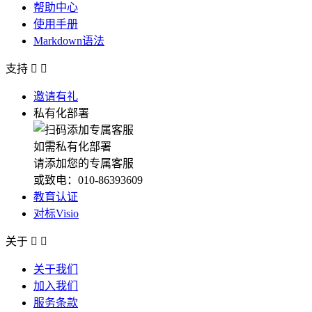
帮助中心
使用手册
Markdown语法
支持


邀请有礼
私有化部署
如需私有化部署
请添加您的专属客服
或致电：010-86393609
教育认证
对标Visio
关于


关于我们
加入我们
服务条款