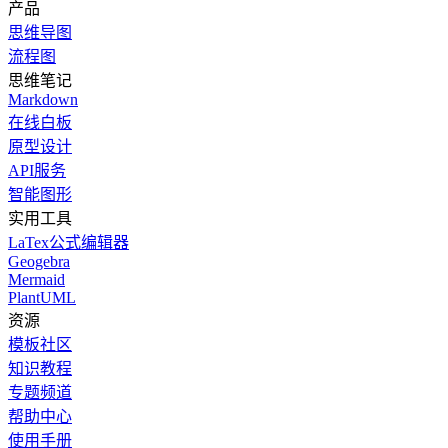
产品
思维导图
流程图
思维笔记
Markdown
在线白板
原型设计
API服务
智能图形
实用工具
LaTex公式编辑器
Geogebra
Mermaid
PlantUML
资源
模板社区
知识教程
专题频道
帮助中心
使用手册