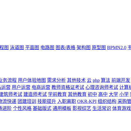
流程图
泳道图
平面图
电路图
图表/表格
架构图
原型图
BPMN2.0
业务流程
用户体验地图
需求分析
其他技术
云
php
算法
前端开发
品运营
用户运营
电商运营
教师资格证考试
心理咨询师考试
计算
建筑师考试
建造师考试
学前教育
其他教育
初中
高中
大学
小学
物流快递
团建培训
技能提升
入职离职
OKR-KPI
组织结构
采购
场进阶
个性风格
基础版式
通用模板
影视综艺
生活常识
体育游戏