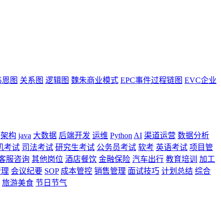
韦恩图
关系图
逻辑图
魏朱商业模式
EPC事件过程链图
EVC企业
架构
java
大数据
后端开发
运维
Python
AI
渠道运营
数据分析
机考试
司法考试
研究生考试
公务员考试
软考
英语考试
项目管
客服咨询
其他岗位
酒店餐饮
金融保险
汽车出行
教育培训
加工
管理
会议纪要
SOP
成本管控
销售管理
面试技巧
计划总结
综合
旅游美食
节日节气