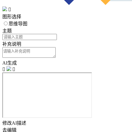

图形选择
思维导图
主题
补充说明
AI生成


修改AI描述
去编辑