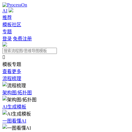
AI
推荐
模板社区
专题
登录
免费注册

模板专题
查看更多
流程梳理
架构图/拓扑图
AI生成模板
一图看懂AI