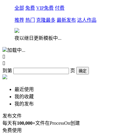
全部
免费
VIP免费
付费
推荐
热门
克隆最多
最新发布
达人作品
夜以继日更新模板中...
加载中...


到第
页
确定
最近使用
我的收藏
我的发布
发布文件
每天有
100,000+
文件在ProcessOn创建
免费使用