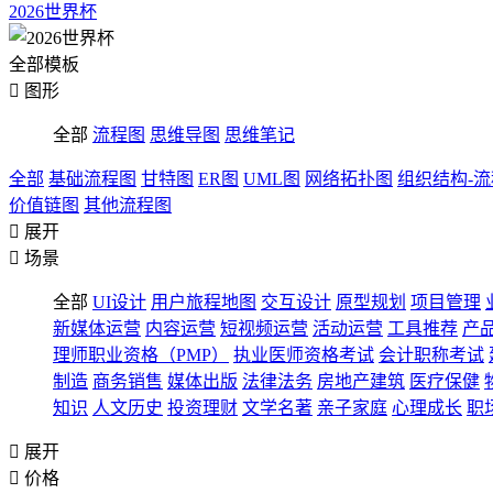
2026世界杯
全部模板

图形
全部
流程图
思维导图
思维笔记
全部
基础流程图
甘特图
ER图
UML图
网络拓扑图
组织结构-
价值链图
其他流程图

展开

场景
全部
UI设计
用户旅程地图
交互设计
原型规划
项目管理
新媒体运营
内容运营
短视频运营
活动运营
工具推荐
产
理师职业资格（PMP）
执业医师资格考试
会计职称考试
制造
商务销售
媒体出版
法律法务
房地产建筑
医疗保健
知识
人文历史
投资理财
文学名著
亲子家庭
心理成长
职

展开

价格