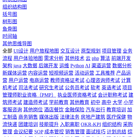
组织结构图
括号图
树形图
鱼骨图
时间轴
其他思维导图
全部
UI设计
用户旅程地图
交互设计
原型规划
项目管理
业务
流程
用户体验地图
需求分析
其他技术
云
php
算法
前端开发
架构
java
大数据
后端开发
运维
Python
AI
渠道运营
数据分析
新媒体运营
内容运营
短视频运营
活动运营
工具推荐
产品运
营
用户运营
电商运营
教师资格证考试
心理咨询师考试
计算
机考试
司法考试
研究生考试
公务员考试
软考
英语考试
项目
管理师职业资格（PMP）
执业医师资格考试
会计职称考试
建
筑师考试
建造师考试
学前教育
其他教育
初中
高中
大学
小学
客服咨询
其他岗位
酒店餐饮
金融保险
汽车出行
教育培训
加
工制造
商务销售
媒体出版
法律法务
房地产建筑
医疗保健
物
流快递
团建培训
技能提升
入职离职
OKR-KPI
组织结构
采购
管理
会议纪要
SOP
成本管控
销售管理
面试技巧
计划总结
综