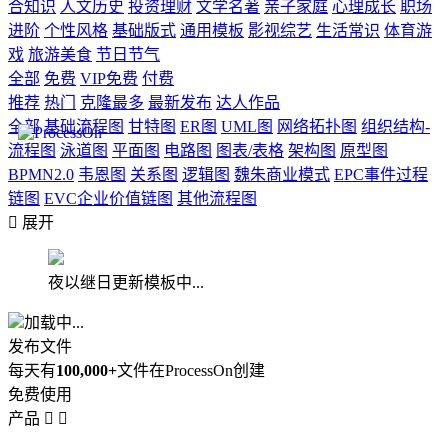
合知识
人文历史
投资理财
文学名著
亲子家庭
心理成长
职场
进阶
个性风格
基础版式
通用模板
影视综艺
生活常识
体育游
戏
旅游美食
节日节气
全部
免费
VIP免费
付费
推荐
热门
克隆最多
最新发布
达人作品
全部
基础流程图
甘特图
ER图
UML图
网络拓扑图
组织结构-
流程图
泳道图
平面图
电路图
图表/表格
架构图
原型图
BPMN2.0
韦恩图
关系图
逻辑图
魏朱商业模式
EPC事件过程
链图
EVC企业价值链图
其他流程图

展开
夜以继日更新模板中...
加载中...
发布文件
每天有
100,000+
文件在ProcessOn创建
免费使用
产品

