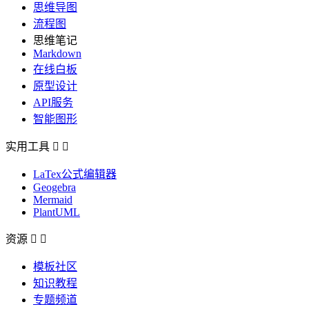
思维导图
流程图
思维笔记
Markdown
在线白板
原型设计
API服务
智能图形
实用工具


LaTex公式编辑器
Geogebra
Mermaid
PlantUML
资源


模板社区
知识教程
专题频道