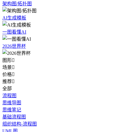
架构图/拓扑图
AI生成模板
一图看懂AI
2026世界杯
图形

场景

价格

推荐

全部
流程图
思维导图
思维笔记
基础流程图
组织结构-流程图
UML图