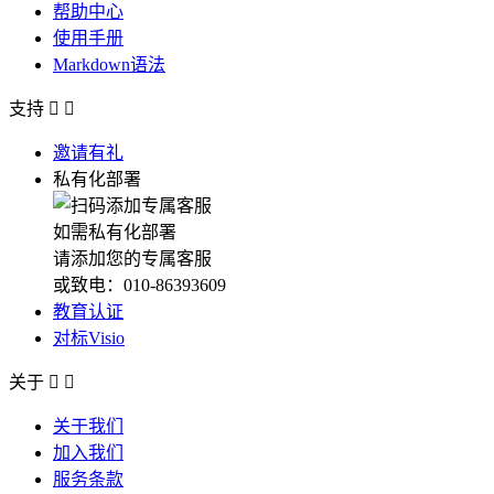
帮助中心
使用手册
Markdown语法
支持


邀请有礼
私有化部署
如需私有化部署
请添加您的专属客服
或致电：010-86393609
教育认证
对标Visio
关于


关于我们
加入我们
服务条款