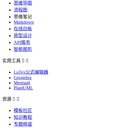
思维导图
流程图
思维笔记
Markdown
在线白板
原型设计
API服务
智能图形
实用工具


LaTex公式编辑器
Geogebra
Mermaid
PlantUML
资源


模板社区
知识教程
专题频道