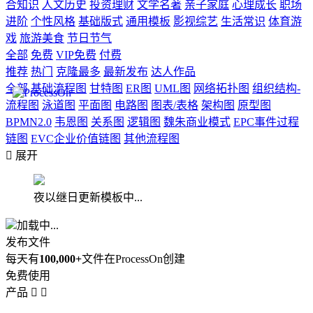
合知识
人文历史
投资理财
文学名著
亲子家庭
心理成长
职场
进阶
个性风格
基础版式
通用模板
影视综艺
生活常识
体育游
戏
旅游美食
节日节气
全部
免费
VIP免费
付费
推荐
热门
克隆最多
最新发布
达人作品
全部
基础流程图
甘特图
ER图
UML图
网络拓扑图
组织结构-
流程图
泳道图
平面图
电路图
图表/表格
架构图
原型图
BPMN2.0
韦恩图
关系图
逻辑图
魏朱商业模式
EPC事件过程
链图
EVC企业价值链图
其他流程图

展开
夜以继日更新模板中...
加载中...
发布文件
每天有
100,000+
文件在ProcessOn创建
免费使用
产品

