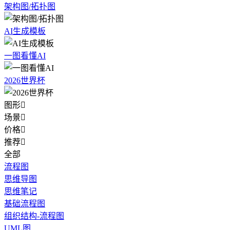
架构图/拓扑图
AI生成模板
一图看懂AI
2026世界杯
图形

场景

价格

推荐

全部
流程图
思维导图
思维笔记
基础流程图
组织结构-流程图
UML图