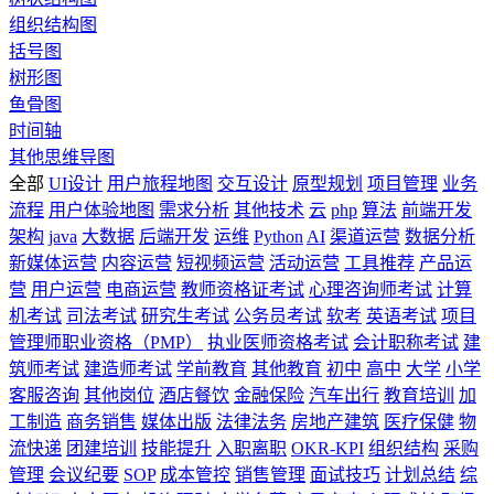
组织结构图
括号图
树形图
鱼骨图
时间轴
其他思维导图
全部
UI设计
用户旅程地图
交互设计
原型规划
项目管理
业务
流程
用户体验地图
需求分析
其他技术
云
php
算法
前端开发
架构
java
大数据
后端开发
运维
Python
AI
渠道运营
数据分析
新媒体运营
内容运营
短视频运营
活动运营
工具推荐
产品运
营
用户运营
电商运营
教师资格证考试
心理咨询师考试
计算
机考试
司法考试
研究生考试
公务员考试
软考
英语考试
项目
管理师职业资格（PMP）
执业医师资格考试
会计职称考试
建
筑师考试
建造师考试
学前教育
其他教育
初中
高中
大学
小学
客服咨询
其他岗位
酒店餐饮
金融保险
汽车出行
教育培训
加
工制造
商务销售
媒体出版
法律法务
房地产建筑
医疗保健
物
流快递
团建培训
技能提升
入职离职
OKR-KPI
组织结构
采购
管理
会议纪要
SOP
成本管控
销售管理
面试技巧
计划总结
综