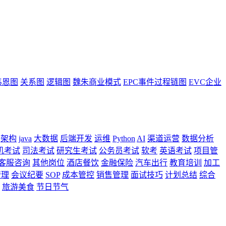
韦恩图
关系图
逻辑图
魏朱商业模式
EPC事件过程链图
EVC企业
架构
java
大数据
后端开发
运维
Python
AI
渠道运营
数据分析
机考试
司法考试
研究生考试
公务员考试
软考
英语考试
项目管
客服咨询
其他岗位
酒店餐饮
金融保险
汽车出行
教育培训
加工
管理
会议纪要
SOP
成本管控
销售管理
面试技巧
计划总结
综合
旅游美食
节日节气