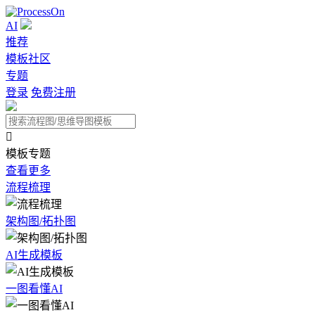
AI
推荐
模板社区
专题
登录
免费注册

模板专题
查看更多
流程梳理
架构图/拓扑图
AI生成模板
一图看懂AI