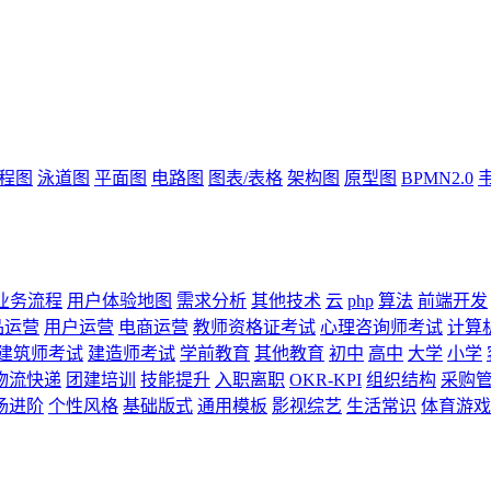
流程图
泳道图
平面图
电路图
图表/表格
架构图
原型图
BPMN2.0
业务流程
用户体验地图
需求分析
其他技术
云
php
算法
前端开发
品运营
用户运营
电商运营
教师资格证考试
心理咨询师考试
计算
建筑师考试
建造师考试
学前教育
其他教育
初中
高中
大学
小学
物流快递
团建培训
技能提升
入职离职
OKR-KPI
组织结构
采购
场进阶
个性风格
基础版式
通用模板
影视综艺
生活常识
体育游戏