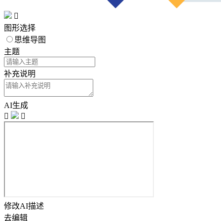

图形选择
思维导图
主题
补充说明
AI生成


修改AI描述
去编辑