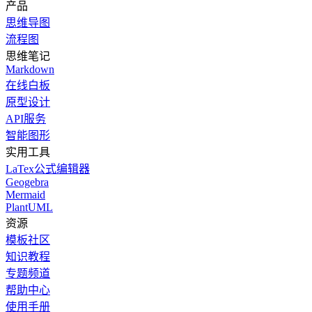
产品
思维导图
流程图
思维笔记
Markdown
在线白板
原型设计
API服务
智能图形
实用工具
LaTex公式编辑器
Geogebra
Mermaid
PlantUML
资源
模板社区
知识教程
专题频道
帮助中心
使用手册