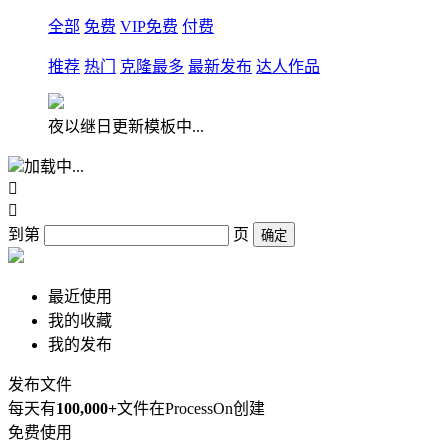
全部
免费
VIP免费
付费
推荐
热门
克隆最多
最新发布
达人作品
夜以继日更新模板中...
加载中...


到第
页
确定
最近使用
我的收藏
我的发布
发布文件
每天有
100,000+
文件在ProcessOn创建
免费使用