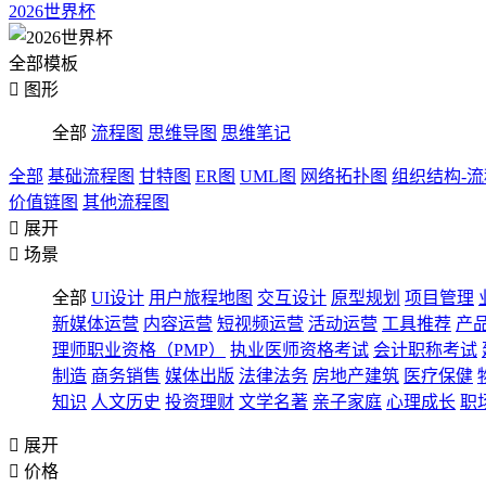
2026世界杯
全部模板

图形
全部
流程图
思维导图
思维笔记
全部
基础流程图
甘特图
ER图
UML图
网络拓扑图
组织结构-
价值链图
其他流程图

展开

场景
全部
UI设计
用户旅程地图
交互设计
原型规划
项目管理
新媒体运营
内容运营
短视频运营
活动运营
工具推荐
产
理师职业资格（PMP）
执业医师资格考试
会计职称考试
制造
商务销售
媒体出版
法律法务
房地产建筑
医疗保健
知识
人文历史
投资理财
文学名著
亲子家庭
心理成长
职

展开

价格