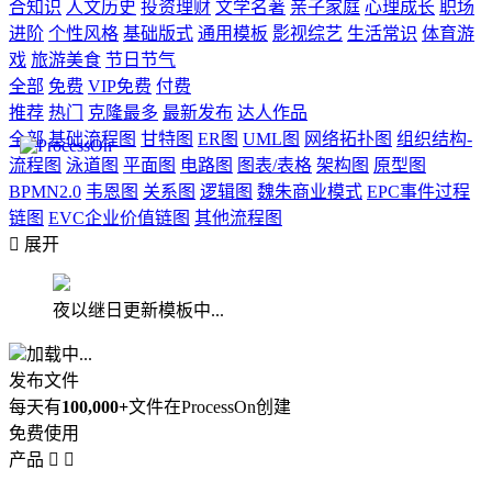
合知识
人文历史
投资理财
文学名著
亲子家庭
心理成长
职场
进阶
个性风格
基础版式
通用模板
影视综艺
生活常识
体育游
戏
旅游美食
节日节气
全部
免费
VIP免费
付费
推荐
热门
克隆最多
最新发布
达人作品
全部
基础流程图
甘特图
ER图
UML图
网络拓扑图
组织结构-
流程图
泳道图
平面图
电路图
图表/表格
架构图
原型图
BPMN2.0
韦恩图
关系图
逻辑图
魏朱商业模式
EPC事件过程
链图
EVC企业价值链图
其他流程图

展开
夜以继日更新模板中...
加载中...
发布文件
每天有
100,000+
文件在ProcessOn创建
免费使用
产品

