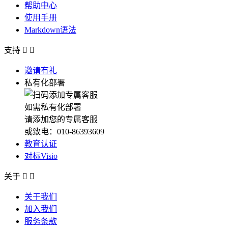
帮助中心
使用手册
Markdown语法
支持


邀请有礼
私有化部署
如需私有化部署
请添加您的专属客服
或致电：010-86393609
教育认证
对标Visio
关于


关于我们
加入我们
服务条款