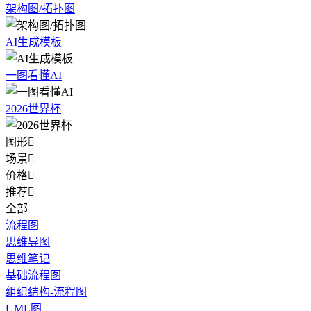
架构图/拓扑图
AI生成模板
一图看懂AI
2026世界杯
图形

场景

价格

推荐

全部
流程图
思维导图
思维笔记
基础流程图
组织结构-流程图
UML图