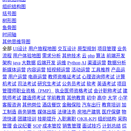
组织结构图
括号图
树形图
鱼骨图
时间轴
其他思维导图
全部
UI设计
用户旅程地图
交互设计
原型规划
项目管理
业务
流程
用户体验地图
需求分析
其他技术
云
php
算法
前端开发
架构
java
大数据
后端开发
运维
Python
AI
渠道运营
数据分析
新媒体运营
内容运营
短视频运营
活动运营
工具推荐
产品运
营
用户运营
电商运营
教师资格证考试
心理咨询师考试
计算
机考试
司法考试
研究生考试
公务员考试
软考
英语考试
项目
管理师职业资格（PMP）
执业医师资格考试
会计职称考试
建
筑师考试
建造师考试
学前教育
其他教育
初中
高中
大学
小学
客服咨询
其他岗位
酒店餐饮
金融保险
汽车出行
教育培训
加
工制造
商务销售
媒体出版
法律法务
房地产建筑
医疗保健
物
流快递
团建培训
技能提升
入职离职
OKR-KPI
组织结构
采购
管理
会议纪要
SOP
成本管控
销售管理
面试技巧
计划总结
综