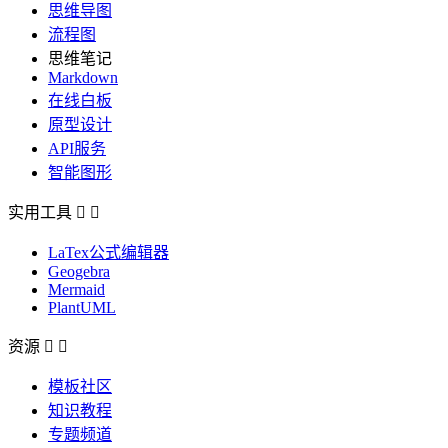
思维导图
流程图
思维笔记
Markdown
在线白板
原型设计
API服务
智能图形
实用工具


LaTex公式编辑器
Geogebra
Mermaid
PlantUML
资源


模板社区
知识教程
专题频道