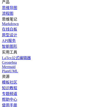
产品
思维导图
流程图
思维笔记
Markdown
在线白板
原型设计
API服务
智能图形
实用工具
LaTex公式编辑器
Geogebra
Mermaid
PlantUML
资源
模板社区
知识教程
专题频道
帮助中心
使用手册