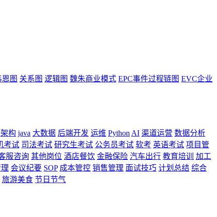
韦恩图
关系图
逻辑图
魏朱商业模式
EPC事件过程链图
EVC企业
架构
java
大数据
后端开发
运维
Python
AI
渠道运营
数据分析
机考试
司法考试
研究生考试
公务员考试
软考
英语考试
项目管
客服咨询
其他岗位
酒店餐饮
金融保险
汽车出行
教育培训
加工
管理
会议纪要
SOP
成本管控
销售管理
面试技巧
计划总结
综合
旅游美食
节日节气