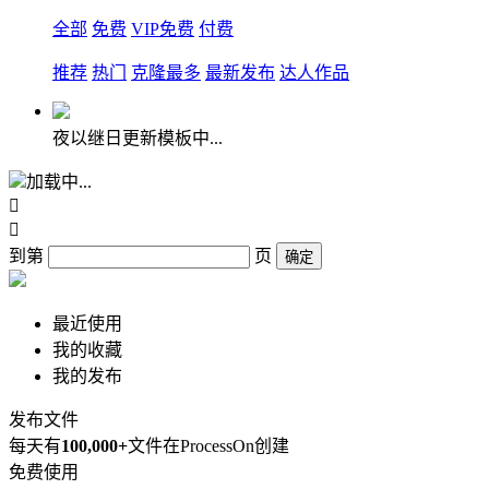
全部
免费
VIP免费
付费
推荐
热门
克隆最多
最新发布
达人作品
夜以继日更新模板中...
加载中...


到第
页
确定
最近使用
我的收藏
我的发布
发布文件
每天有
100,000+
文件在ProcessOn创建
免费使用