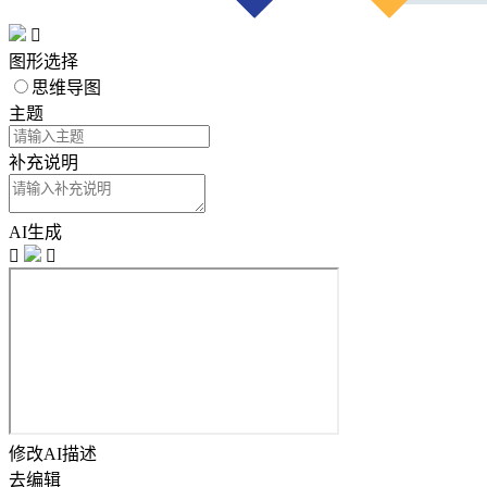

图形选择
思维导图
主题
补充说明
AI生成


修改AI描述
去编辑