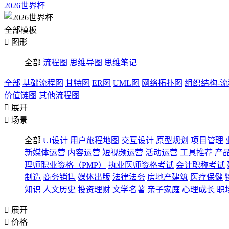
2026世界杯
全部模板

图形
全部
流程图
思维导图
思维笔记
全部
基础流程图
甘特图
ER图
UML图
网络拓扑图
组织结构-
价值链图
其他流程图

展开

场景
全部
UI设计
用户旅程地图
交互设计
原型规划
项目管理
新媒体运营
内容运营
短视频运营
活动运营
工具推荐
产
理师职业资格（PMP）
执业医师资格考试
会计职称考试
制造
商务销售
媒体出版
法律法务
房地产建筑
医疗保健
知识
人文历史
投资理财
文学名著
亲子家庭
心理成长
职

展开

价格