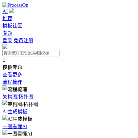
AI
推荐
模板社区
专题
登录
免费注册

模板专题
查看更多
流程梳理
架构图/拓扑图
AI生成模板
一图看懂AI