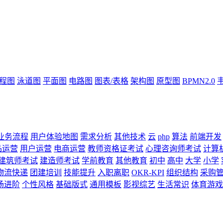
流程图
泳道图
平面图
电路图
图表/表格
架构图
原型图
BPMN2.0
业务流程
用户体验地图
需求分析
其他技术
云
php
算法
前端开发
品运营
用户运营
电商运营
教师资格证考试
心理咨询师考试
计算
建筑师考试
建造师考试
学前教育
其他教育
初中
高中
大学
小学
物流快递
团建培训
技能提升
入职离职
OKR-KPI
组织结构
采购
场进阶
个性风格
基础版式
通用模板
影视综艺
生活常识
体育游戏