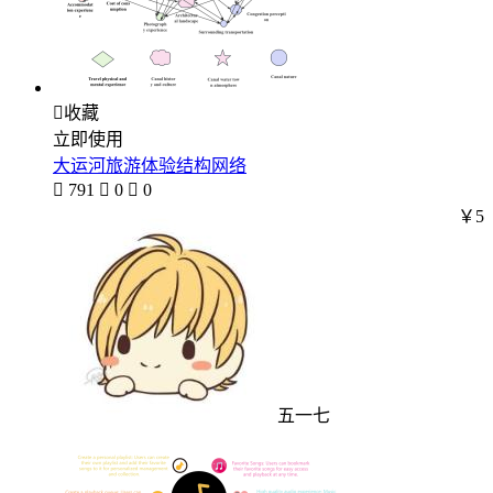

收藏
立即使用
大运河旅游体验结构网络

791

0

0
￥5
五一七