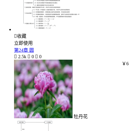

收藏
立即使用
第24章 圆

2.5k

0

0
￥6
牡丹花