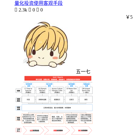
量化投资使用客观手段

2.3k

0

0
￥5
五一七