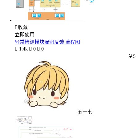

收藏
立即使用
异常检测模块漏洞反馈 流程图

1.4k

0

0
￥5
五一七