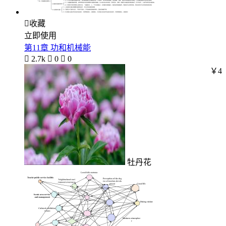

收藏
立即使用
第11章 功和机械能

2.7k

0

0
￥4
牡丹花