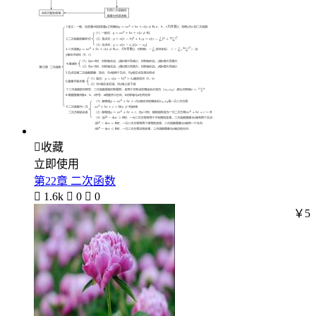

收藏
立即使用
第22章 二次函数

1.6k

0

0
￥5