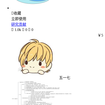

收藏
立即使用
研究贡献

1.0k

0

0
￥5
五一七