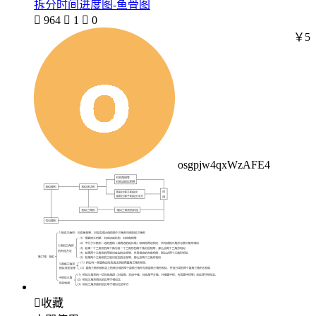
拆分时间进度图-鱼骨图

964

1

0
￥5
osgpjw4qxWzAFE4

收藏