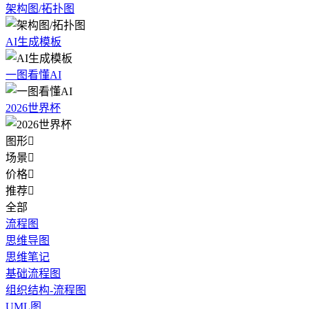
架构图/拓扑图
AI生成模板
一图看懂AI
2026世界杯
图形

场景

价格

推荐

全部
流程图
思维导图
思维笔记
基础流程图
组织结构-流程图
UML图