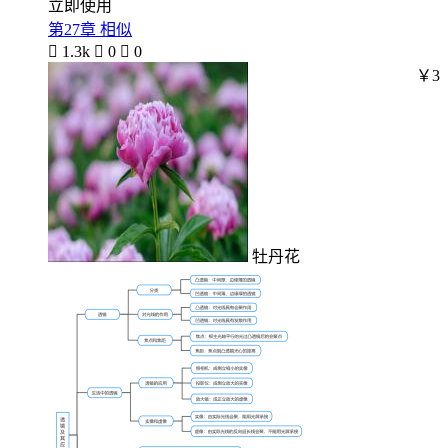
立即使用
第27章 相似

1.3k

0

0
￥3
牡丹花