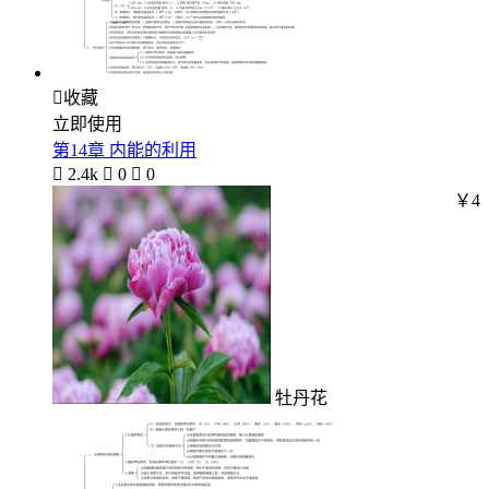

收藏
立即使用
第14章 内能的利用

2.4k

0

0
￥4
牡丹花