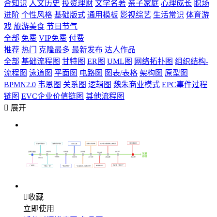
合知识
人文历史
投资理财
文学名著
亲子家庭
心理成长
职场
进阶
个性风格
基础版式
通用模板
影视综艺
生活常识
体育游
戏
旅游美食
节日节气
全部
免费
VIP免费
付费
推荐
热门
克隆最多
最新发布
达人作品
全部
基础流程图
甘特图
ER图
UML图
网络拓扑图
组织结构-
流程图
泳道图
平面图
电路图
图表/表格
架构图
原型图
BPMN2.0
韦恩图
关系图
逻辑图
魏朱商业模式
EPC事件过程
链图
EVC企业价值链图
其他流程图

展开

收藏
立即使用