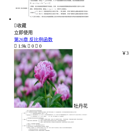

收藏
立即使用
第26章 反比例函数

1.9k

0

0
￥3
牡丹花