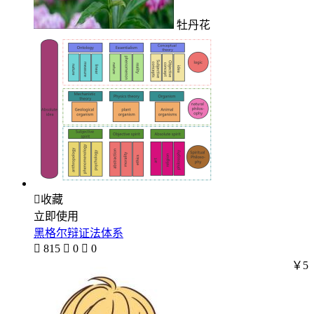
牡丹花

收藏
立即使用
黑格尔辩证法体系

815

0

0
￥5