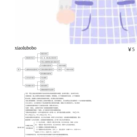
xiaolubobo
￥5