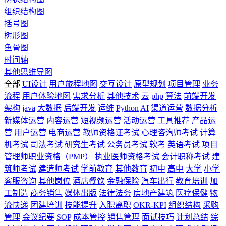
组织结构图
括号图
树形图
鱼骨图
时间轴
其他思维导图
全部
UI设计
用户旅程地图
交互设计
原型规划
项目管理
业务
流程
用户体验地图
需求分析
其他技术
云
php
算法
前端开发
架构
java
大数据
后端开发
运维
Python
AI
渠道运营
数据分析
新媒体运营
内容运营
短视频运营
活动运营
工具推荐
产品运
营
用户运营
电商运营
教师资格证考试
心理咨询师考试
计算
机考试
司法考试
研究生考试
公务员考试
软考
英语考试
项目
管理师职业资格（PMP）
执业医师资格考试
会计职称考试
建
筑师考试
建造师考试
学前教育
其他教育
初中
高中
大学
小学
客服咨询
其他岗位
酒店餐饮
金融保险
汽车出行
教育培训
加
工制造
商务销售
媒体出版
法律法务
房地产建筑
医疗保健
物
流快递
团建培训
技能提升
入职离职
OKR-KPI
组织结构
采购
管理
会议纪要
SOP
成本管控
销售管理
面试技巧
计划总结
综