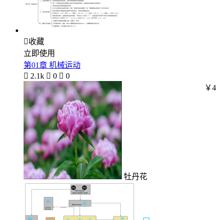

收藏
立即使用
第01章 机械运动

2.1k

0

0
￥4
牡丹花