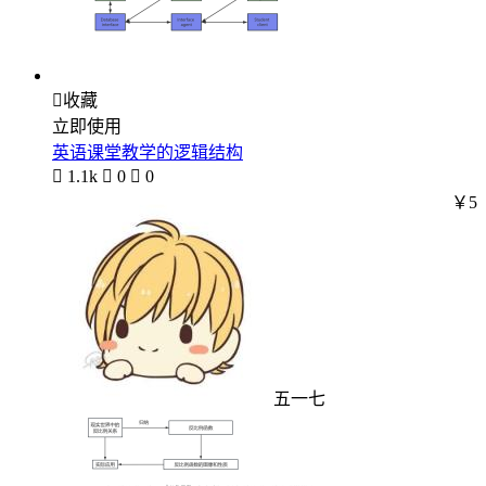

收藏
立即使用
英语课堂教学的逻辑结构

1.1k

0

0
￥5
五一七