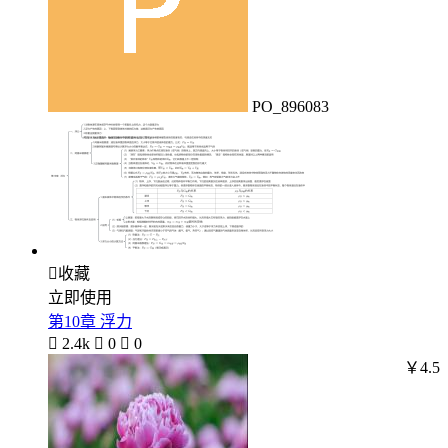
PO_896083

收藏
立即使用
第10章 浮力

2.4k

0

0
￥4.5