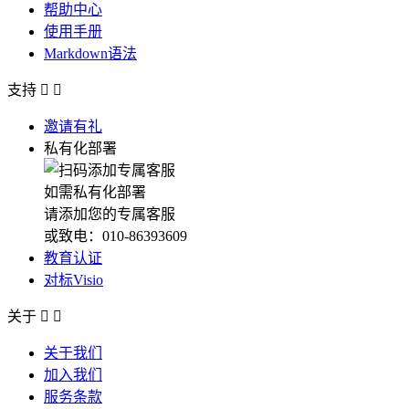
帮助中心
使用手册
Markdown语法
支持


邀请有礼
私有化部署
如需私有化部署
请添加您的专属客服
或致电：010-86393609
教育认证
对标Visio
关于


关于我们
加入我们
服务条款