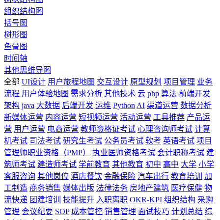
组织结构图
括号图
树形图
鱼骨图
时间轴
其他思维导图
全部
UI设计
用户旅程地图
交互设计
原型规划
项目管理
业务
流程
用户体验地图
需求分析
其他技术
云
php
算法
前端开发
架构
java
大数据
后端开发
运维
Python
AI
渠道运营
数据分析
新媒体运营
内容运营
短视频运营
活动运营
工具推荐
产品运
营
用户运营
电商运营
教师资格证考试
心理咨询师考试
计算
机考试
司法考试
研究生考试
公务员考试
软考
英语考试
项目
管理师职业资格（PMP）
执业医师资格考试
会计职称考试
建
筑师考试
建造师考试
学前教育
其他教育
初中
高中
大学
小学
客服咨询
其他岗位
酒店餐饮
金融保险
汽车出行
教育培训
加
工制造
商务销售
媒体出版
法律法务
房地产建筑
医疗保健
物
流快递
团建培训
技能提升
入职离职
OKR-KPI
组织结构
采购
管理
会议纪要
SOP
成本管控
销售管理
面试技巧
计划总结
综