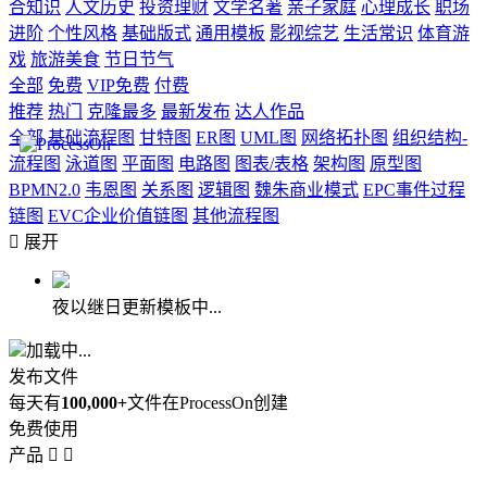
合知识
人文历史
投资理财
文学名著
亲子家庭
心理成长
职场
进阶
个性风格
基础版式
通用模板
影视综艺
生活常识
体育游
戏
旅游美食
节日节气
全部
免费
VIP免费
付费
推荐
热门
克隆最多
最新发布
达人作品
全部
基础流程图
甘特图
ER图
UML图
网络拓扑图
组织结构-
流程图
泳道图
平面图
电路图
图表/表格
架构图
原型图
BPMN2.0
韦恩图
关系图
逻辑图
魏朱商业模式
EPC事件过程
链图
EVC企业价值链图
其他流程图

展开
夜以继日更新模板中...
加载中...
发布文件
每天有
100,000+
文件在ProcessOn创建
免费使用
产品

