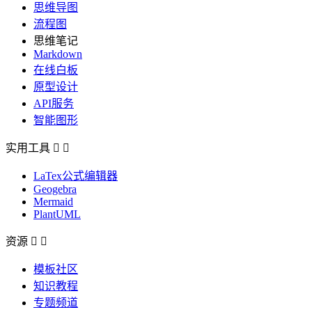
思维导图
流程图
思维笔记
Markdown
在线白板
原型设计
API服务
智能图形
实用工具


LaTex公式编辑器
Geogebra
Mermaid
PlantUML
资源


模板社区
知识教程
专题频道