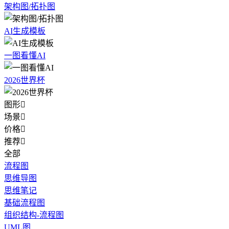
架构图/拓扑图
AI生成模板
一图看懂AI
2026世界杯
图形

场景

价格

推荐

全部
流程图
思维导图
思维笔记
基础流程图
组织结构-流程图
UML图