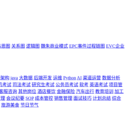
韦恩图
关系图
逻辑图
魏朱商业模式
EPC事件过程链图
EVC企业
架构
java
大数据
后端开发
运维
Python
AI
渠道运营
数据分析
机考试
司法考试
研究生考试
公务员考试
软考
英语考试
项目管
客服咨询
其他岗位
酒店餐饮
金融保险
汽车出行
教育培训
加工
管理
会议纪要
SOP
成本管控
销售管理
面试技巧
计划总结
综合
旅游美食
节日节气