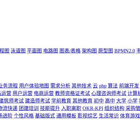
流程图
泳道图
平面图
电路图
图表/表格
架构图
原型图
BPMN2.0
业务流程
用户体验地图
需求分析
其他技术
云
php
算法
前端开发
品运营
用户运营
电商运营
教师资格证考试
心理咨询师考试
计算
建筑师考试
建造师考试
学前教育
其他教育
初中
高中
大学
小学
物流快递
团建培训
技能提升
入职离职
OKR-KPI
组织结构
采购
场进阶
个性风格
基础版式
通用模板
影视综艺
生活常识
体育游戏