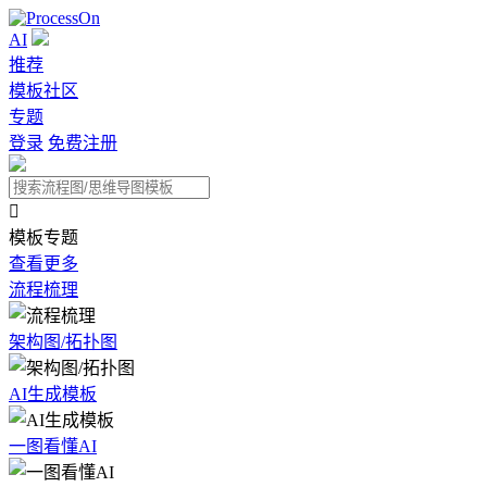
AI
推荐
模板社区
专题
登录
免费注册

模板专题
查看更多
流程梳理
架构图/拓扑图
AI生成模板
一图看懂AI