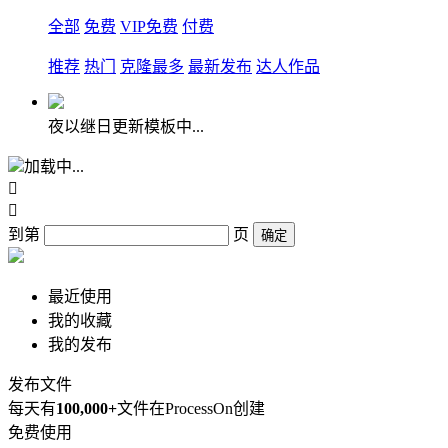
全部
免费
VIP免费
付费
推荐
热门
克隆最多
最新发布
达人作品
夜以继日更新模板中...
加载中...


到第
页
确定
最近使用
我的收藏
我的发布
发布文件
每天有
100,000+
文件在ProcessOn创建
免费使用