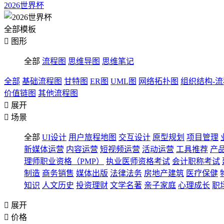
2026世界杯
全部模板

图形
全部
流程图
思维导图
思维笔记
全部
基础流程图
甘特图
ER图
UML图
网络拓扑图
组织结构-
价值链图
其他流程图

展开

场景
全部
UI设计
用户旅程地图
交互设计
原型规划
项目管理
新媒体运营
内容运营
短视频运营
活动运营
工具推荐
产
理师职业资格（PMP）
执业医师资格考试
会计职称考试
制造
商务销售
媒体出版
法律法务
房地产建筑
医疗保健
知识
人文历史
投资理财
文学名著
亲子家庭
心理成长
职

展开

价格