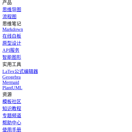
产品
思维导图
流程图
思维笔记
Markdown
在线白板
原型设计
API服务
智能图形
实用工具
LaTex公式编辑器
Geogebra
Mermaid
PlantUML
资源
模板社区
知识教程
专题频道
帮助中心
使用手册