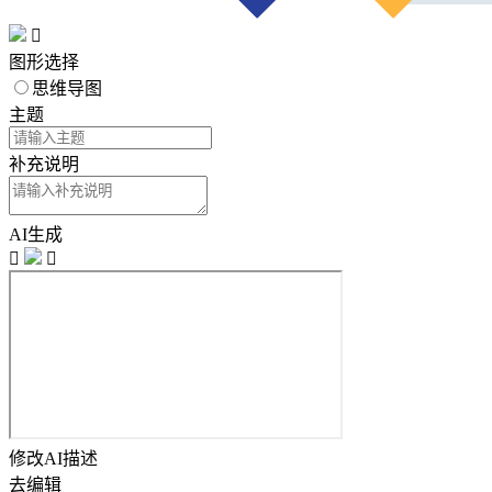

图形选择
思维导图
主题
补充说明
AI生成


修改AI描述
去编辑