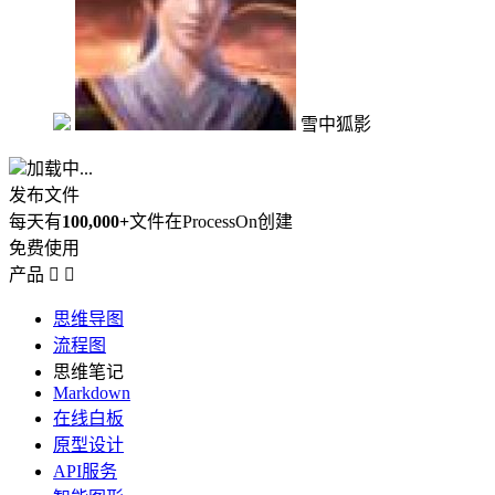
雪中狐影
加载中...
发布文件
每天有
100,000+
文件在ProcessOn创建
免费使用
产品


思维导图
流程图
思维笔记
Markdown
在线白板
原型设计
API服务