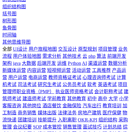
组织结构图
括号图
树形图
鱼骨图
时间轴
其他思维导图
全部
UI设计
用户旅程地图
交互设计
原型规划
项目管理
业务
流程
用户体验地图
需求分析
其他技术
云
php
算法
前端开发
架构
java
大数据
后端开发
运维
Python
AI
渠道运营
数据分析
新媒体运营
内容运营
短视频运营
活动运营
工具推荐
产品运
营
用户运营
电商运营
教师资格证考试
心理咨询师考试
计算
机考试
司法考试
研究生考试
公务员考试
软考
英语考试
项目
管理师职业资格（PMP）
执业医师资格考试
会计职称考试
建
筑师考试
建造师考试
学前教育
其他教育
初中
高中
大学
小学
客服咨询
其他岗位
酒店餐饮
金融保险
汽车出行
教育培训
加
工制造
商务销售
媒体出版
法律法务
房地产建筑
医疗保健
物
流快递
团建培训
技能提升
入职离职
OKR-KPI
组织结构
采购
管理
会议纪要
SOP
成本管控
销售管理
面试技巧
计划总结
综