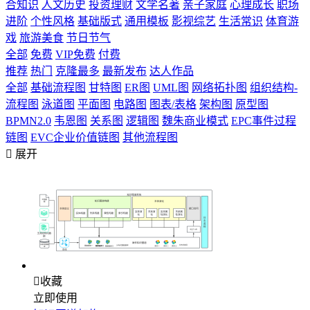
合知识
人文历史
投资理财
文学名著
亲子家庭
心理成长
职场
进阶
个性风格
基础版式
通用模板
影视综艺
生活常识
体育游
戏
旅游美食
节日节气
全部
免费
VIP免费
付费
推荐
热门
克隆最多
最新发布
达人作品
全部
基础流程图
甘特图
ER图
UML图
网络拓扑图
组织结构-
流程图
泳道图
平面图
电路图
图表/表格
架构图
原型图
BPMN2.0
韦恩图
关系图
逻辑图
魏朱商业模式
EPC事件过程
链图
EVC企业价值链图
其他流程图

展开

收藏
立即使用