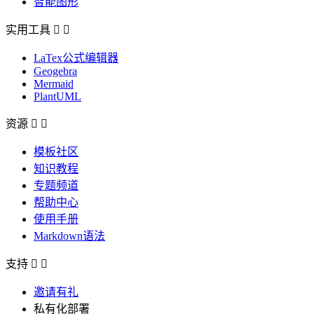
智能图形
实用工具


LaTex公式编辑器
Geogebra
Mermaid
PlantUML
资源


模板社区
知识教程
专题频道
帮助中心
使用手册
Markdown语法
支持


邀请有礼
私有化部署