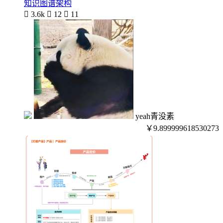
知识图谱架构

3.6k

12

11
yeah青没素
￥9.899999618530273