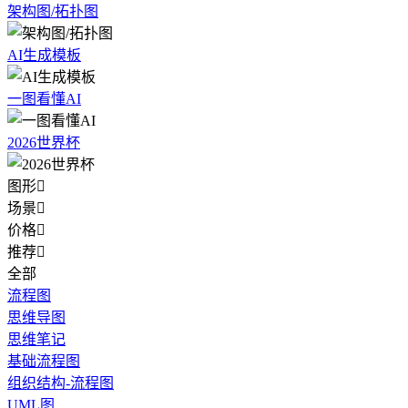
架构图/拓扑图
AI生成模板
一图看懂AI
2026世界杯
图形

场景

价格

推荐

全部
流程图
思维导图
思维笔记
基础流程图
组织结构-流程图
UML图