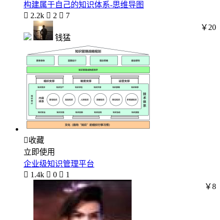
构建属于自己的知识体系-思维导图

2.2k

2

7
￥20
钱猛

收藏
立即使用
企业级知识管理平台

1.4k

0

1
￥8