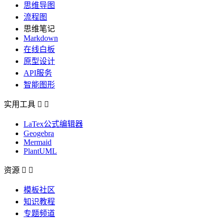
思维导图
流程图
思维笔记
Markdown
在线白板
原型设计
API服务
智能图形
实用工具


LaTex公式编辑器
Geogebra
Mermaid
PlantUML
资源


模板社区
知识教程
专题频道