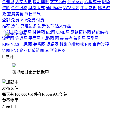
合知识
人文历史
投资理财
文学名著
亲子家庭
心理成长
职场
进阶
个性风格
基础版式
通用模板
影视综艺
生活常识
体育游
戏
旅游美食
节日节气
全部
免费
VIP免费
付费
推荐
热门
克隆最多
最新发布
达人作品
全部
基础流程图
甘特图
ER图
UML图
网络拓扑图
组织结构-
流程图
泳道图
平面图
电路图
图表/表格
架构图
原型图
BPMN2.0
韦恩图
关系图
逻辑图
魏朱商业模式
EPC事件过程
链图
EVC企业价值链图
其他流程图

展开
夜以继日更新模板中...
加载中...
发布文件
每天有
100,000+
文件在ProcessOn创建
免费使用
产品

