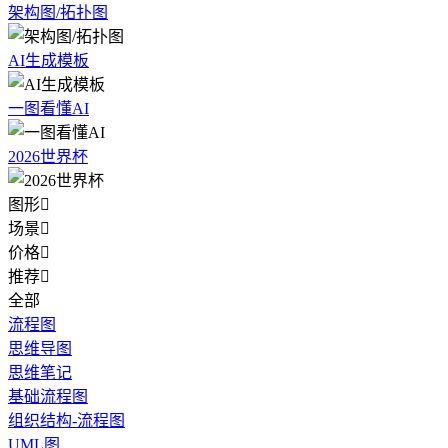
架构图/拓扑图
AI生成模板
一图看懂AI
2026世界杯
图形

场景

价格

推荐

全部
流程图
思维导图
思维笔记
基础流程图
组织结构-流程图
UML图