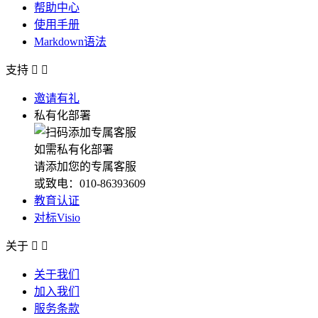
帮助中心
使用手册
Markdown语法
支持


邀请有礼
私有化部署
如需私有化部署
请添加您的专属客服
或致电：010-86393609
教育认证
对标Visio
关于


关于我们
加入我们
服务条款