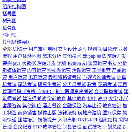
组织结构图
括号图
树形图
鱼骨图
时间轴
其他思维导图
全部
UI设计
用户旅程地图
交互设计
原型规划
项目管理
业务
流程
用户体验地图
需求分析
其他技术
云
php
算法
前端开发
架构
java
大数据
后端开发
运维
Python
AI
渠道运营
数据分析
新媒体运营
内容运营
短视频运营
活动运营
工具推荐
产品运
营
用户运营
电商运营
教师资格证考试
心理咨询师考试
计算
机考试
司法考试
研究生考试
公务员考试
软考
英语考试
项目
管理师职业资格（PMP）
执业医师资格考试
会计职称考试
建
筑师考试
建造师考试
学前教育
其他教育
初中
高中
大学
小学
客服咨询
其他岗位
酒店餐饮
金融保险
汽车出行
教育培训
加
工制造
商务销售
媒体出版
法律法务
房地产建筑
医疗保健
物
流快递
团建培训
技能提升
入职离职
OKR-KPI
组织结构
采购
管理
会议纪要
SOP
成本管控
销售管理
面试技巧
计划总结
综