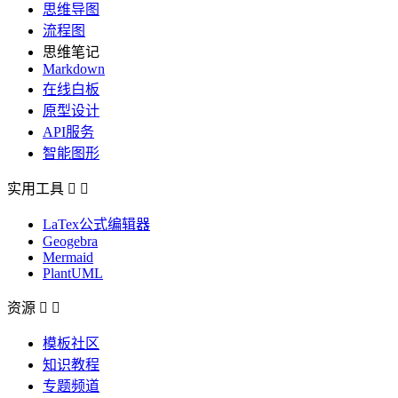
思维导图
流程图
思维笔记
Markdown
在线白板
原型设计
API服务
智能图形
实用工具


LaTex公式编辑器
Geogebra
Mermaid
PlantUML
资源


模板社区
知识教程
专题频道