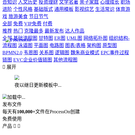
合知识
人文历史
投资理财
文学名著
亲子家庭
心理成长
职场
进阶
个性风格
基础版式
通用模板
影视综艺
生活常识
体育游
戏
旅游美食
节日节气
全部
免费
VIP免费
付费
推荐
热门
克隆最多
最新发布
达人作品
全部
基础流程图
甘特图
ER图
UML图
网络拓扑图
组织结构-
流程图
泳道图
平面图
电路图
图表/表格
架构图
原型图
BPMN2.0
韦恩图
关系图
逻辑图
魏朱商业模式
EPC事件过程
链图
EVC企业价值链图
其他流程图

展开
夜以继日更新模板中...
加载中...
发布文件
每天有
100,000+
文件在ProcessOn创建
免费使用
产品

