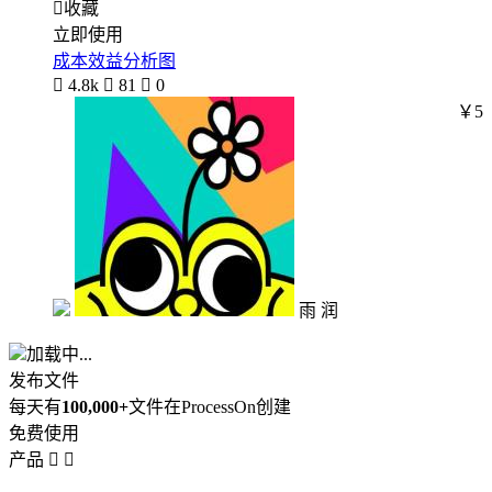

收藏
立即使用
成本效益分析图

4.8k

81

0
￥5
雨 润
加载中...
发布文件
每天有
100,000+
文件在ProcessOn创建
免费使用
产品

