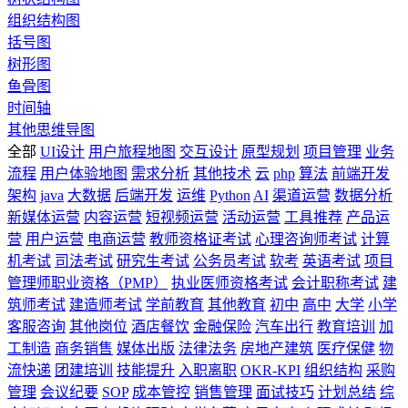
组织结构图
括号图
树形图
鱼骨图
时间轴
其他思维导图
全部
UI设计
用户旅程地图
交互设计
原型规划
项目管理
业务
流程
用户体验地图
需求分析
其他技术
云
php
算法
前端开发
架构
java
大数据
后端开发
运维
Python
AI
渠道运营
数据分析
新媒体运营
内容运营
短视频运营
活动运营
工具推荐
产品运
营
用户运营
电商运营
教师资格证考试
心理咨询师考试
计算
机考试
司法考试
研究生考试
公务员考试
软考
英语考试
项目
管理师职业资格（PMP）
执业医师资格考试
会计职称考试
建
筑师考试
建造师考试
学前教育
其他教育
初中
高中
大学
小学
客服咨询
其他岗位
酒店餐饮
金融保险
汽车出行
教育培训
加
工制造
商务销售
媒体出版
法律法务
房地产建筑
医疗保健
物
流快递
团建培训
技能提升
入职离职
OKR-KPI
组织结构
采购
管理
会议纪要
SOP
成本管控
销售管理
面试技巧
计划总结
综