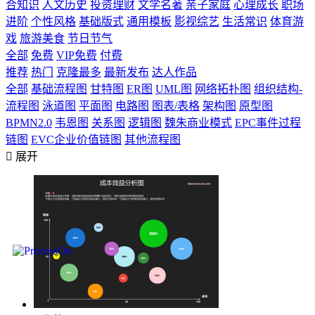
合知识
人文历史
投资理财
文学名著
亲子家庭
心理成长
职场
进阶
个性风格
基础版式
通用模板
影视综艺
生活常识
体育游
戏
旅游美食
节日节气
全部
免费
VIP免费
付费
推荐
热门
克隆最多
最新发布
达人作品
全部
基础流程图
甘特图
ER图
UML图
网络拓扑图
组织结构-
流程图
泳道图
平面图
电路图
图表/表格
架构图
原型图
BPMN2.0
韦恩图
关系图
逻辑图
魏朱商业模式
EPC事件过程
链图
EVC企业价值链图
其他流程图

展开