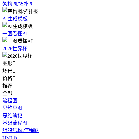
架构图/拓扑图
AI生成模板
一图看懂AI
2026世界杯
图形

场景

价格

推荐

全部
流程图
思维导图
思维笔记
基础流程图
组织结构-流程图
UML图