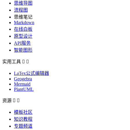
思维导图
流程图
思维笔记
Markdown
在线白板
原型设计
API服务
智能图形
实用工具


LaTex公式编辑器
Geogebra
Mermaid
PlantUML
资源


模板社区
知识教程
专题频道