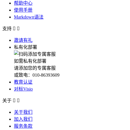
帮助中心
使用手册
Markdown语法
支持


邀请有礼
私有化部署
如需私有化部署
请添加您的专属客服
或致电：010-86393609
教育认证
对标Visio
关于


关于我们
加入我们
服务条款