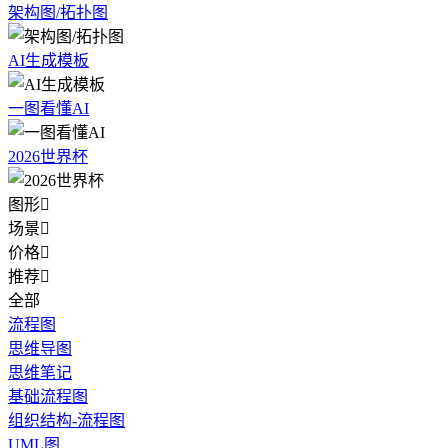
架构图/拓扑图
AI生成模板
一图看懂AI
2026世界杯
图形

场景

价格

推荐

全部
流程图
思维导图
思维笔记
基础流程图
组织结构-流程图
UML图