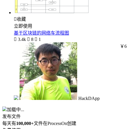

收藏
立即使用
基于区块链的网络车流程图

3.4k

8

1
￥6
HackDApp
加载中...
发布文件
每天有
100,000+
文件在ProcessOn创建