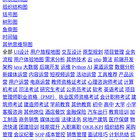
组织结构图
括号图
树形图
鱼骨图
时间轴
其他思维导图
全部
UI设计
用户旅程地图
交互设计
原型规划
项目管理
业务
流程
用户体验地图
需求分析
其他技术
云
php
算法
前端开发
架构
java
大数据
后端开发
运维
Python
AI
渠道运营
数据分析
新媒体运营
内容运营
短视频运营
活动运营
工具推荐
产品运
营
用户运营
电商运营
教师资格证考试
心理咨询师考试
计算
机考试
司法考试
研究生考试
公务员考试
软考
英语考试
项目
管理师职业资格（PMP）
执业医师资格考试
会计职称考试
建
筑师考试
建造师考试
学前教育
其他教育
初中
高中
大学
小学
客服咨询
其他岗位
酒店餐饮
金融保险
汽车出行
教育培训
加
工制造
商务销售
媒体出版
法律法务
房地产建筑
医疗保健
物
流快递
团建培训
技能提升
入职离职
OKR-KPI
组织结构
采购
管理
会议纪要
SOP
成本管控
销售管理
面试技巧
计划总结
综