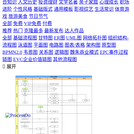
合知识
人文历史
投资理财
文学名著
亲子家庭
心理成长
职场
进阶
个性风格
基础版式
通用模板
影视综艺
生活常识
体育游
戏
旅游美食
节日节气
全部
免费
VIP免费
付费
推荐
热门
克隆最多
最新发布
达人作品
全部
基础流程图
甘特图
ER图
UML图
网络拓扑图
组织结构-
流程图
泳道图
平面图
电路图
图表/表格
架构图
原型图
BPMN2.0
韦恩图
关系图
逻辑图
魏朱商业模式
EPC事件过程
链图
EVC企业价值链图
其他流程图

展开