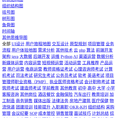
组织结构图
括号图
树形图
鱼骨图
时间轴
其他思维导图
全部
UI设计
用户旅程地图
交互设计
原型规划
项目管理
业务
流程
用户体验地图
需求分析
其他技术
云
php
算法
前端开发
架构
java
大数据
后端开发
运维
Python
AI
渠道运营
数据分析
新媒体运营
内容运营
短视频运营
活动运营
工具推荐
产品运
营
用户运营
电商运营
教师资格证考试
心理咨询师考试
计算
机考试
司法考试
研究生考试
公务员考试
软考
英语考试
项目
管理师职业资格（PMP）
执业医师资格考试
会计职称考试
建
筑师考试
建造师考试
学前教育
其他教育
初中
高中
大学
小学
客服咨询
其他岗位
酒店餐饮
金融保险
汽车出行
教育培训
加
工制造
商务销售
媒体出版
法律法务
房地产建筑
医疗保健
物
流快递
团建培训
技能提升
入职离职
OKR-KPI
组织结构
采购
管理
会议纪要
SOP
成本管控
销售管理
面试技巧
计划总结
综