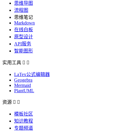
思维导图
流程图
思维笔记
Markdown
在线白板
原型设计
API服务
智能图形
实用工具


LaTex公式编辑器
Geogebra
Mermaid
PlantUML
资源


模板社区
知识教程
专题频道