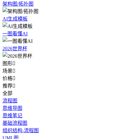
架构图/拓扑图
AI生成模板
一图看懂AI
2026世界杯
图形

场景

价格

推荐

全部
流程图
思维导图
思维笔记
基础流程图
组织结构-流程图
UML图