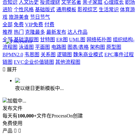
合知识
人文历史
投资理财
文学名著
亲子家庭
心理成长
职场
进阶
个性风格
基础版式
通用模板
影视综艺
生活常识
体育游
戏
旅游美食
节日节气
全部
免费
VIP免费
付费
推荐
热门
克隆最多
最新发布
达人作品
全部
基础流程图
甘特图
ER图
UML图
网络拓扑图
组织结构-
流程图
泳道图
平面图
电路图
图表/表格
架构图
原型图
BPMN2.0
韦恩图
关系图
逻辑图
魏朱商业模式
EPC事件过程
链图
EVC企业价值链图
其他流程图

展开
夜以继日更新模板中...
加载中...
发布文件
每天有
100,000+
文件在ProcessOn创建
免费使用
产品

