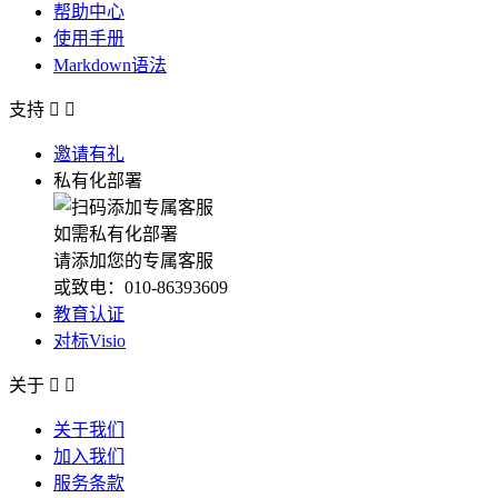
帮助中心
使用手册
Markdown语法
支持


邀请有礼
私有化部署
如需私有化部署
请添加您的专属客服
或致电：010-86393609
教育认证
对标Visio
关于


关于我们
加入我们
服务条款