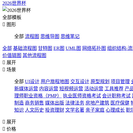
2026世界杯
全部模板

图形
全部
流程图
思维导图
思维笔记
全部
基础流程图
甘特图
ER图
UML图
网络拓扑图
组织结构-
价值链图
其他流程图

展开

场景
全部
UI设计
用户旅程地图
交互设计
原型规划
项目管理
新媒体运营
内容运营
短视频运营
活动运营
工具推荐
产
理师职业资格（PMP）
执业医师资格考试
会计职称考试
制造
商务销售
媒体出版
法律法务
房地产建筑
医疗保健
知识
人文历史
投资理财
文学名著
亲子家庭
心理成长
职

展开

价格