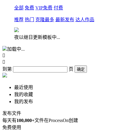
全部
免费
VIP免费
付费
推荐
热门
克隆最多
最新发布
达人作品
夜以继日更新模板中...
加载中...


到第
页
确定
最近使用
我的收藏
我的发布
发布文件
每天有
100,000+
文件在ProcessOn创建
免费使用