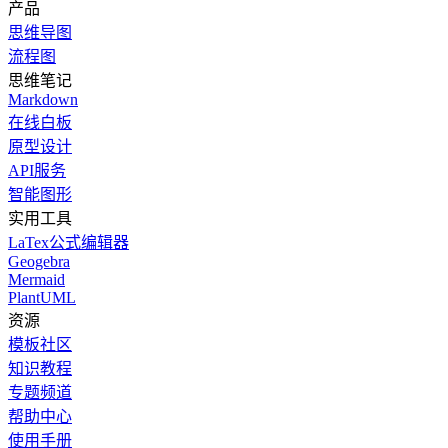
产品
思维导图
流程图
思维笔记
Markdown
在线白板
原型设计
API服务
智能图形
实用工具
LaTex公式编辑器
Geogebra
Mermaid
PlantUML
资源
模板社区
知识教程
专题频道
帮助中心
使用手册