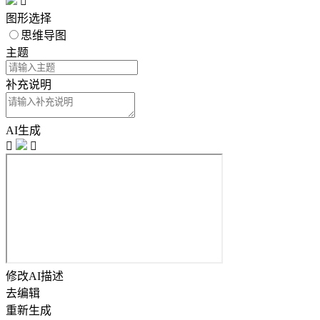

图形选择
思维导图
主题
补充说明
AI生成


修改AI描述
去编辑
重新生成