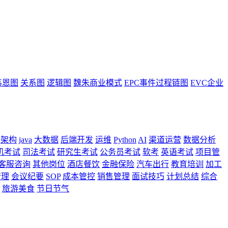
韦恩图
关系图
逻辑图
魏朱商业模式
EPC事件过程链图
EVC企业
架构
java
大数据
后端开发
运维
Python
AI
渠道运营
数据分析
机考试
司法考试
研究生考试
公务员考试
软考
英语考试
项目管
客服咨询
其他岗位
酒店餐饮
金融保险
汽车出行
教育培训
加工
管理
会议纪要
SOP
成本管控
销售管理
面试技巧
计划总结
综合
旅游美食
节日节气