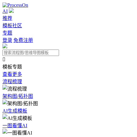
AI
推荐
模板社区
专题
登录
免费注册

模板专题
查看更多
流程梳理
架构图/拓扑图
AI生成模板
一图看懂AI