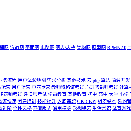
流程图
泳道图
平面图
电路图
图表/表格
架构图
原型图
BPMN2.0
业务流程
用户体验地图
需求分析
其他技术
云
php
算法
前端开发
品运营
用户运营
电商运营
教师资格证考试
心理咨询师考试
计算
建筑师考试
建造师考试
学前教育
其他教育
初中
高中
大学
小学
物流快递
团建培训
技能提升
入职离职
OKR-KPI
组织结构
采购
场进阶
个性风格
基础版式
通用模板
影视综艺
生活常识
体育游戏