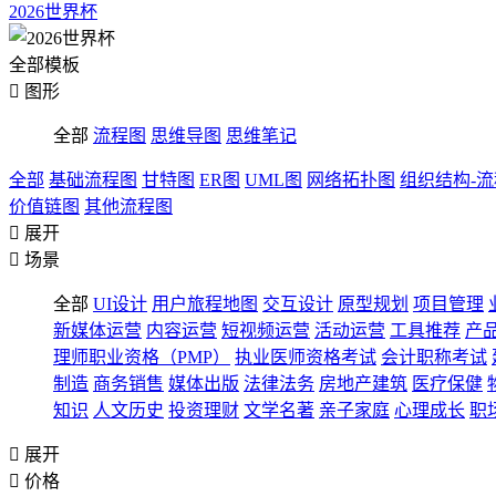
2026世界杯
全部模板

图形
全部
流程图
思维导图
思维笔记
全部
基础流程图
甘特图
ER图
UML图
网络拓扑图
组织结构-
价值链图
其他流程图

展开

场景
全部
UI设计
用户旅程地图
交互设计
原型规划
项目管理
新媒体运营
内容运营
短视频运营
活动运营
工具推荐
产
理师职业资格（PMP）
执业医师资格考试
会计职称考试
制造
商务销售
媒体出版
法律法务
房地产建筑
医疗保健
知识
人文历史
投资理财
文学名著
亲子家庭
心理成长
职

展开

价格