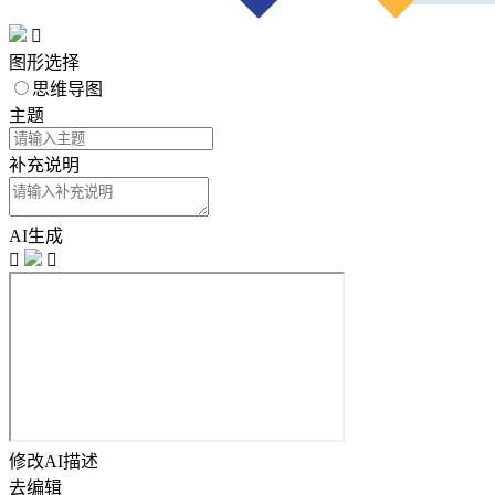

图形选择
思维导图
主题
补充说明
AI生成


修改AI描述
去编辑