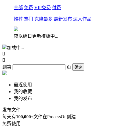
全部
免费
VIP免费
付费
推荐
热门
克隆最多
最新发布
达人作品
夜以继日更新模板中...
加载中...


到第
页
确定
最近使用
我的收藏
我的发布
发布文件
每天有
100,000+
文件在ProcessOn创建
免费使用