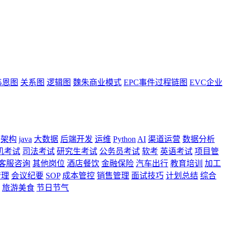
韦恩图
关系图
逻辑图
魏朱商业模式
EPC事件过程链图
EVC企业
架构
java
大数据
后端开发
运维
Python
AI
渠道运营
数据分析
机考试
司法考试
研究生考试
公务员考试
软考
英语考试
项目管
客服咨询
其他岗位
酒店餐饮
金融保险
汽车出行
教育培训
加工
管理
会议纪要
SOP
成本管控
销售管理
面试技巧
计划总结
综合
旅游美食
节日节气