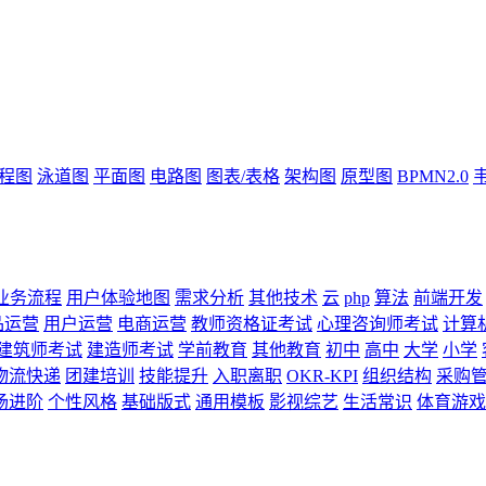
流程图
泳道图
平面图
电路图
图表/表格
架构图
原型图
BPMN2.0
业务流程
用户体验地图
需求分析
其他技术
云
php
算法
前端开发
品运营
用户运营
电商运营
教师资格证考试
心理咨询师考试
计算
建筑师考试
建造师考试
学前教育
其他教育
初中
高中
大学
小学
物流快递
团建培训
技能提升
入职离职
OKR-KPI
组织结构
采购
场进阶
个性风格
基础版式
通用模板
影视综艺
生活常识
体育游戏