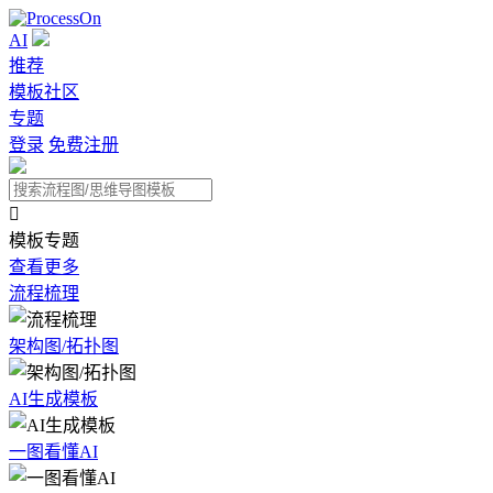
AI
推荐
模板社区
专题
登录
免费注册

模板专题
查看更多
流程梳理
架构图/拓扑图
AI生成模板
一图看懂AI