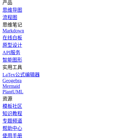
产品
思维导图
流程图
思维笔记
Markdown
在线白板
原型设计
API服务
智能图形
实用工具
LaTex公式编辑器
Geogebra
Mermaid
PlantUML
资源
模板社区
知识教程
专题频道
帮助中心
使用手册