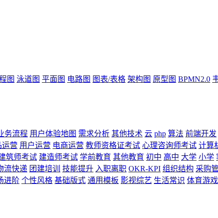
流程图
泳道图
平面图
电路图
图表/表格
架构图
原型图
BPMN2.0
业务流程
用户体验地图
需求分析
其他技术
云
php
算法
前端开发
品运营
用户运营
电商运营
教师资格证考试
心理咨询师考试
计算
建筑师考试
建造师考试
学前教育
其他教育
初中
高中
大学
小学
物流快递
团建培训
技能提升
入职离职
OKR-KPI
组织结构
采购
场进阶
个性风格
基础版式
通用模板
影视综艺
生活常识
体育游戏