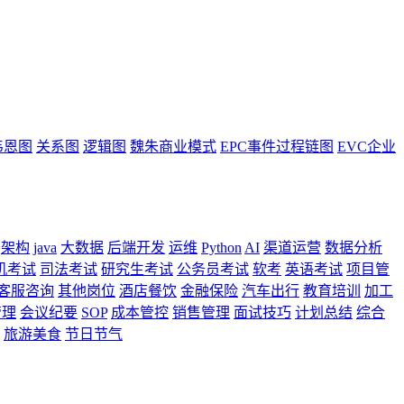
韦恩图
关系图
逻辑图
魏朱商业模式
EPC事件过程链图
EVC企业
架构
java
大数据
后端开发
运维
Python
AI
渠道运营
数据分析
机考试
司法考试
研究生考试
公务员考试
软考
英语考试
项目管
客服咨询
其他岗位
酒店餐饮
金融保险
汽车出行
教育培训
加工
管理
会议纪要
SOP
成本管控
销售管理
面试技巧
计划总结
综合
旅游美食
节日节气