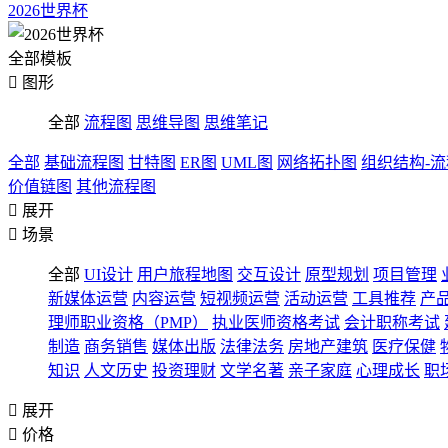
2026世界杯
全部模板

图形
全部
流程图
思维导图
思维笔记
全部
基础流程图
甘特图
ER图
UML图
网络拓扑图
组织结构-
价值链图
其他流程图

展开

场景
全部
UI设计
用户旅程地图
交互设计
原型规划
项目管理
新媒体运营
内容运营
短视频运营
活动运营
工具推荐
产
理师职业资格（PMP）
执业医师资格考试
会计职称考试
制造
商务销售
媒体出版
法律法务
房地产建筑
医疗保健
知识
人文历史
投资理财
文学名著
亲子家庭
心理成长
职

展开

价格