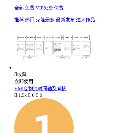
全部
免费
VIP免费
付费
推荐
热门
克隆最多
最新发布
达人作品

收藏
立即使用
VMI仓物流时间轴及考核

1.5k

0

0