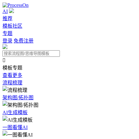
AI
推荐
模板社区
专题
登录
免费注册

模板专题
查看更多
流程梳理
架构图/拓扑图
AI生成模板
一图看懂AI