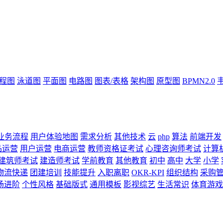
流程图
泳道图
平面图
电路图
图表/表格
架构图
原型图
BPMN2.0
业务流程
用户体验地图
需求分析
其他技术
云
php
算法
前端开发
品运营
用户运营
电商运营
教师资格证考试
心理咨询师考试
计算
建筑师考试
建造师考试
学前教育
其他教育
初中
高中
大学
小学
物流快递
团建培训
技能提升
入职离职
OKR-KPI
组织结构
采购
场进阶
个性风格
基础版式
通用模板
影视综艺
生活常识
体育游戏