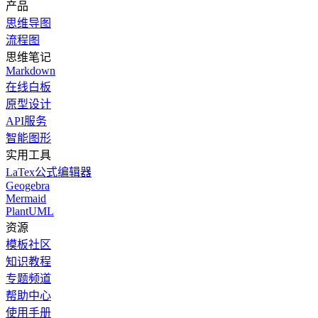
产品
思维导图
流程图
思维笔记
Markdown
在线白板
原型设计
API服务
智能图形
实用工具
LaTex公式编辑器
Geogebra
Mermaid
PlantUML
资源
模板社区
知识教程
专题频道
帮助中心
使用手册