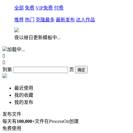
全部
免费
VIP免费
付费
推荐
热门
克隆最多
最新发布
达人作品
夜以继日更新模板中...
加载中...


到第
页
确定
最近使用
我的收藏
我的发布
发布文件
每天有
100,000+
文件在ProcessOn创建
免费使用