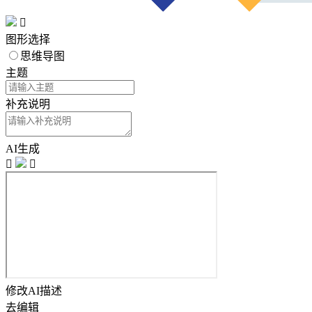

图形选择
思维导图
主题
补充说明
AI生成


修改AI描述
去编辑