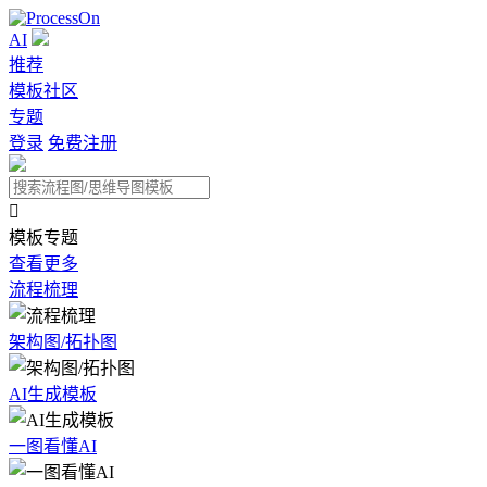
AI
推荐
模板社区
专题
登录
免费注册

模板专题
查看更多
流程梳理
架构图/拓扑图
AI生成模板
一图看懂AI