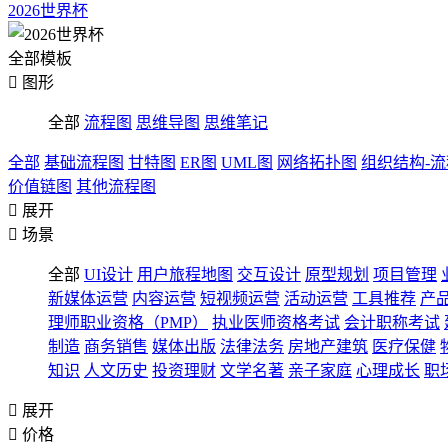
2026世界杯
全部模板

图形
全部
流程图
思维导图
思维笔记
全部
基础流程图
甘特图
ER图
UML图
网络拓扑图
组织结构-
价值链图
其他流程图

展开

场景
全部
UI设计
用户旅程地图
交互设计
原型规划
项目管理
新媒体运营
内容运营
短视频运营
活动运营
工具推荐
产
理师职业资格（PMP）
执业医师资格考试
会计职称考试
制造
商务销售
媒体出版
法律法务
房地产建筑
医疗保健
知识
人文历史
投资理财
文学名著
亲子家庭
心理成长
职

展开

价格