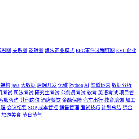
韦恩图
关系图
逻辑图
魏朱商业模式
EPC事件过程链图
EVC企业
架构
java
大数据
后端开发
运维
Python
AI
渠道运营
数据分析
机考试
司法考试
研究生考试
公务员考试
软考
英语考试
项目管
客服咨询
其他岗位
酒店餐饮
金融保险
汽车出行
教育培训
加工
管理
会议纪要
SOP
成本管控
销售管理
面试技巧
计划总结
综合
旅游美食
节日节气