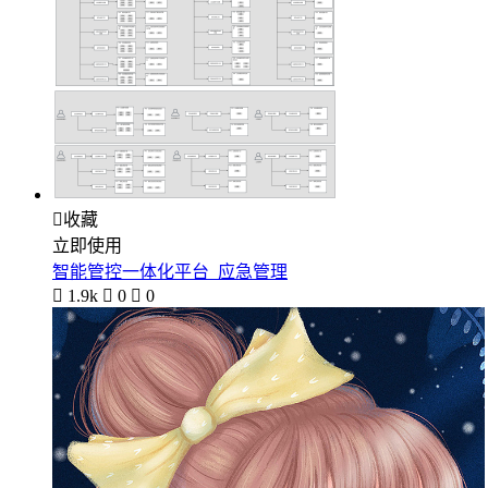

收藏
立即使用
智能管控一体化平台_应急管理

1.9k

0

0