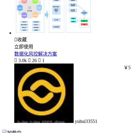

收藏
立即使用
数据化风控解决方案

3.0k

26

1
￥5
yuhui33551
加载中...