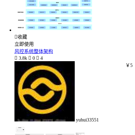

收藏
立即使用
风控系统整体架构

3.8k

0

4
￥5
yuhui33551