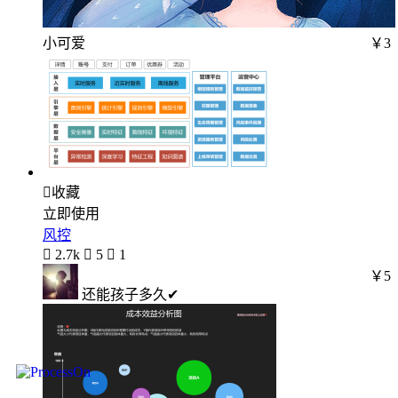
小可爱
￥3

收藏
立即使用
风控

2.7k

5

1
￥5
还能孩子多久✔