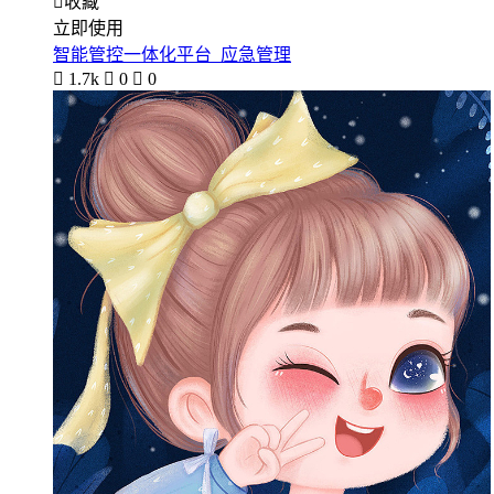

收藏
立即使用
智能管控一体化平台_应急管理

1.7k

0

0