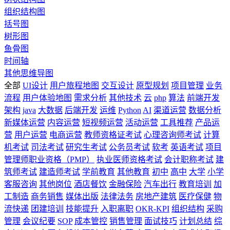
组织结构图
括号图
树形图
鱼骨图
时间轴
其他思维导图
全部
UI设计
用户旅程地图
交互设计
原型规划
项目管理
业务
流程
用户体验地图
需求分析
其他技术
云
php
算法
前端开发
架构
java
大数据
后端开发
运维
Python
AI
渠道运营
数据分析
新媒体运营
内容运营
短视频运营
活动运营
工具推荐
产品运
营
用户运营
电商运营
教师资格证考试
心理咨询师考试
计算
机考试
司法考试
研究生考试
公务员考试
软考
英语考试
项目
管理师职业资格（PMP）
执业医师资格考试
会计职称考试
建
筑师考试
建造师考试
学前教育
其他教育
初中
高中
大学
小学
客服咨询
其他岗位
酒店餐饮
金融保险
汽车出行
教育培训
加
工制造
商务销售
媒体出版
法律法务
房地产建筑
医疗保健
物
流快递
团建培训
技能提升
入职离职
OKR-KPI
组织结构
采购
管理
会议纪要
SOP
成本管控
销售管理
面试技巧
计划总结
综