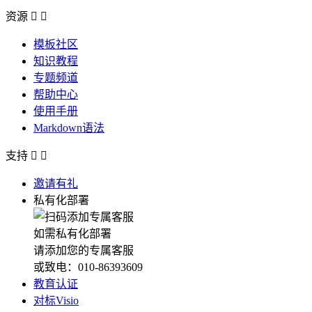
资源


模板社区
知识教程
专题频道
帮助中心
使用手册
Markdown语法
支持


邀请有礼
私有化部署
如需私有化部署
请添加您的专属客服
或致电：010-86393609
教育认证
对标Visio