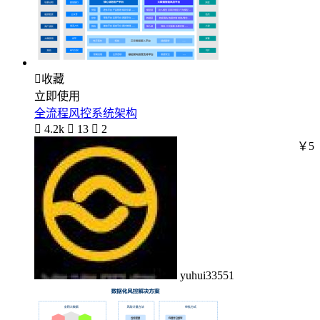

收藏
立即使用
全流程风控系统架构

4.2k

13

2
￥5
yuhui33551