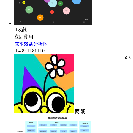

收藏
立即使用
成本效益分析图

4.8k

81

0
￥5
雨 润