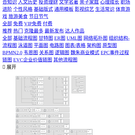
合知识
人文历史
投资理财
文学名著
亲子家庭
心理成长
职场
进阶
个性风格
基础版式
通用模板
影视综艺
生活常识
体育游
戏
旅游美食
节日节气
全部
免费
VIP免费
付费
推荐
热门
克隆最多
最新发布
达人作品
全部
基础流程图
甘特图
ER图
UML图
网络拓扑图
组织结构-
流程图
泳道图
平面图
电路图
图表/表格
架构图
原型图
BPMN2.0
韦恩图
关系图
逻辑图
魏朱商业模式
EPC事件过程
链图
EVC企业价值链图
其他流程图

展开